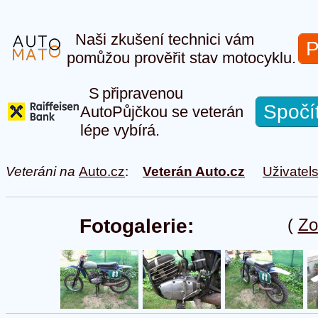
Naši zkušení technici vám
P
pomůžou prověřit stav motocyklu.
S připravenou
Spočí
AutoPůjčkou se veterán
lépe vybírá.
Veteráni na
Auto.cz
:
Veterán Auto.cz
Uživatel
Fotogalerie:
(
Zo