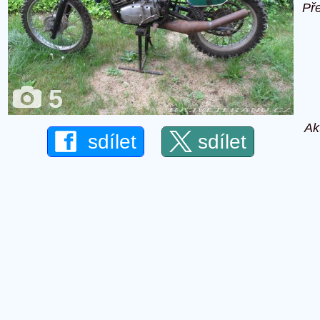
Př
5
Ak
sdílet
sdílet