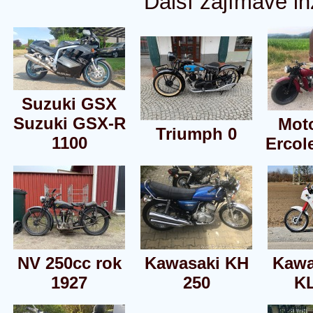
Další zajímavé in
Suzuki GSX
Suzuki GSX-R
Mot
Triumph 0
1100
Ercol
NV 250cc rok
Kawasaki KH
Kawa
1927
250
K