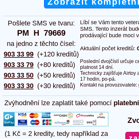
Zobrazit kompletn
Pošlete SMS ve tvaru:
Líbí se Vám tento veter
SMS. Tento inzerát bud
PM  H  79669
prodávající bude moci vlo
na jedno z těchto čísel:
Aktuální počet kreditů:
903 33 99
(+120 kreditů)
Poslední dvojčíslí určuje
903 33 79
(+80 kreditů)
platnost 14 dní.
Technicky zajišťuje Airtoy 
903 33 50
(+50 kreditů)
17 hodin, po-pá.
903 33 30
(+30 kreditů)
Kontakt na provozovatele:
Zvýhodnění lze zaplatit také pomocí
platebn
Zvo
(1 Kč = 2 kredity, tedy například za