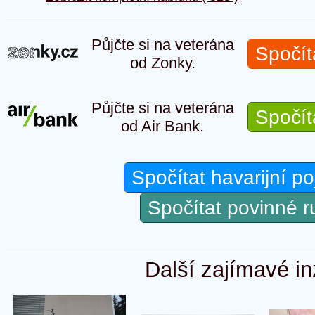
Půjčte si na veterána
Spočít
od Zonky.
Půjčte si na veterána
Spočít
od Air Bank.
Spočítat havarijní po
Spočítat povinné 
Další zajímavé in