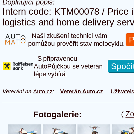
Doplňující popis:
Intern code: KTM00078 / Price 
logistics and home delivery serv
Naši zkušení technici vám
P
pomůžou prověřit stav motocyklu.
S připravenou
Spočí
AutoPůjčkou se veterán
lépe vybírá.
Veteráni na
Auto.cz
:
Veterán Auto.cz
Uživatel
Fotogalerie:
(
Zo