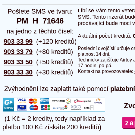
Pošlete SMS ve tvaru:
Líbí se Vám tento veter
SMS. Tento inzerát bud
PM  H  71646
prodávající bude moci vlo
na jedno z těchto čísel:
Aktuální počet kreditů:
903 33 99
(+120 kreditů)
Poslední dvojčíslí určuje
903 33 79
(+80 kreditů)
platnost 14 dní.
Technicky zajišťuje Airtoy 
903 33 50
(+50 kreditů)
17 hodin, po-pá.
903 33 30
(+30 kreditů)
Kontakt na provozovatele:
Zvýhodnění lze zaplatit také pomocí
platebn
Zvo
(1 Kč = 2 kredity, tedy například za
platbu 100 Kč získáte 200 kreditů)