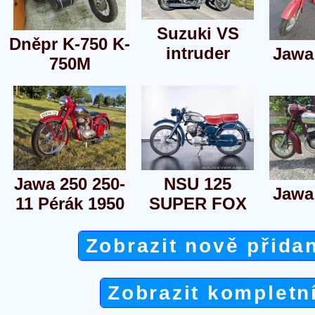
Suzuki VS
Dněpr K-750 K-
intruder
Jawa
750M
Jawa 250 250-
NSU 125
Jawa
11 Pérák 1950
SUPER FOX
Zobrazit nově přida
Zobrazit kompletn