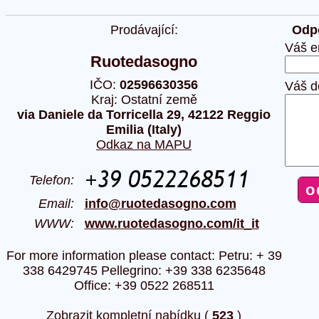
Prodávající:
Odpo
Váš e
Ruotedasogno
IČO:
02596630356
Váš d
Kraj: Ostatní země
via Daniele da Torricella 29, 42122 Reggio
Emilia (Italy)
Odkaz na MAPU
Telefon:
Email:
info@ruotedasogno.com
WWW:
www.ruotedasogno.com/it_it
For more information please contact: Petru: + 39
338 6429745 Pellegrino: +39 338 6235648
Office: +39 0522 268511
Zobrazit kompletní nabídku (
523
)