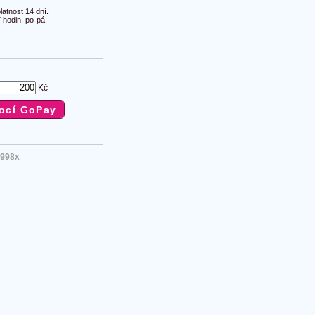
atnost 14 dní.
 hodin, po-pá.
Kč
998x