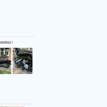
najednou
)