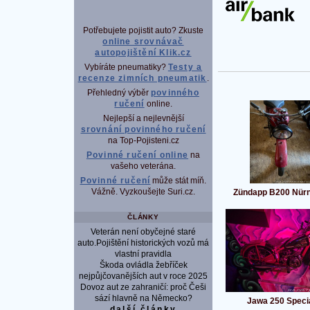
Potřebujete pojistit auto? Zkuste
online srovnávač
autopojištění Klik.cz
Vybíráte pneumatiky?
Testy a
recenze zimních pneumatik
.
Přehledný výběr
povinného
ručení
online.
Nejlepší a nejlevnější
srovnání povinného ručení
na Top-Pojisteni.cz
Povinné ručení online
na
vašeho veterána.
Povinné ručení
může stát míň.
Vážně. Vyzkoušejte Suri.cz.
Zündapp B200 Nür
ČLÁNKY
Veterán není obyčejné staré
auto.Pojištění historických vozů má
vlastní pravidla
Škoda ovládla žebříček
nejpůjčovanějších aut v roce 2025
Dovoz aut ze zahraničí: proč Češi
sází hlavně na Německo?
Jawa 250 Speci
další články