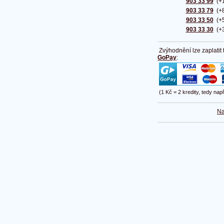
903 33 99
(+1
903 33 79
(+8
903 33 50
(+5
903 33 30
(+3
Zvýhodnění lze zaplatit
GoPay
:
(1 Kč = 2 kredity, tedy nap
Na