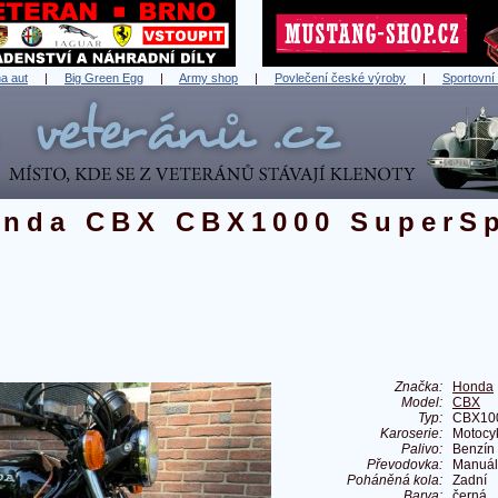
a aut
|
Big Green Egg
|
Army shop
|
Povlečení české výroby
|
Sportovní
nda CBX CBX1000 SuperSp
Značka:
Honda
Model:
CBX
Typ:
CBX100
Karoserie:
Motocy
Palivo:
Benzín
Převodovka:
Manuál
Poháněná kola:
Zadní
Barva:
černá