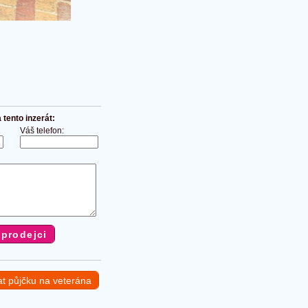
tento inzerát:
Váš telefon:
at půjčku na veterána