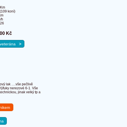
 Km
(109 koní)
cm
/h
026
00 Kč
a veterána
>
ový lak ….vše pečlivě
 Výfuky nerezové 6-1. Vše
chnickou, jinak velký tp a
hnikem
na