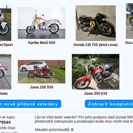
Aprilia Motò 650
Duca
erSport
Honda CB 750 (letní cena)
Jawa 250 559
 Jawa
Jawa 350 634
t nově přidané veterány
Zobrazit kompletn
 ve tvaru:
Líbí se Vám tento veterán? Pro jeho podporu stačí poslat SM
přednostně zobrazován a prodávající bude moci vložit více fot
79544
chto čísel:
Aktuální počet kreditů:
0