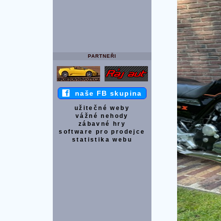
PARTNEŘI
naše FB skupina
užitečné weby
vážné nehody
zábavné hry
software pro prodejce
statistika webu