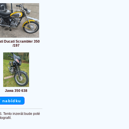
ti Ducati Scrambler 350
/197
Jawa 350 638
í nabídku
S. Tento inzerát bude poté
ografií.