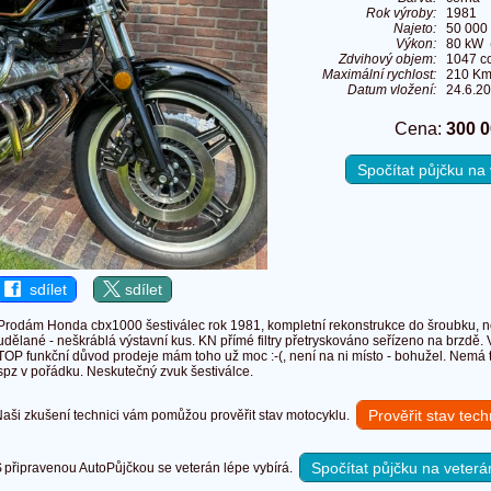
Rok výroby:
1981
Najeto:
50 000
Výkon:
80 kW 
Zdvihový objem:
1047 c
Maximální rychlost:
210 Km
Datum vložení:
24.6.2
Cena:
300 0
Spočítat půjčku n
sdílet
sdílet
Prodám Honda cbx1000 šestiválec rok 1981, kompletní rekonstrukce do šroubku, n
udělané - neškráblá výstavní kus. KN přímé filtry přetryskováno seřízeno na brzdě.
TOP funkční důvod prodeje mám toho už moc :-(, není na ni místo - bohužel. Nemá te
spz v pořádku. Neskutečný zvuk šestiválce.
Prověřit stav tec
ši zkušení technici vám pomůžou prověřit stav motocyklu.
Spočítat půjčku na veterá
připravenou AutoPůjčkou se veterán lépe vybírá.