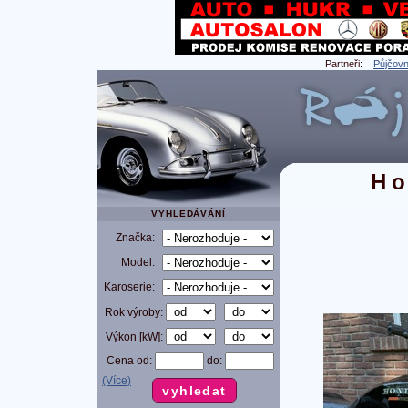
Partneři:
Půjčovn
Ho
VYHLEDÁVÁNÍ
Značka:
Model:
Karoserie:
Rok výroby:
Výkon [kW]:
Cena od:
do:
(Více)