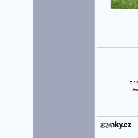
Tele
Em
P