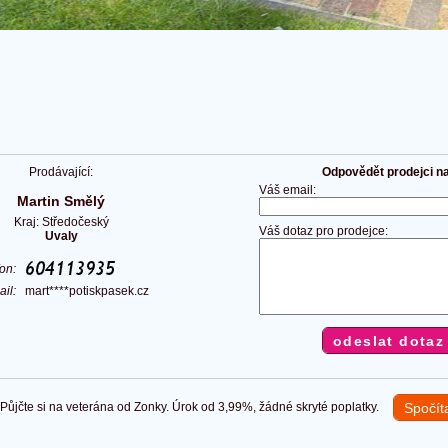
Prodávající:
Odpovědět prodejci na 
Váš email:
Martin Smělý
Kraj: Středočeský
Váš dotaz pro prodejce:
Uvaly
fon:
ail:
mart****potiskpasek.cz
ůjčte si na veterána od Zonky. Úrok od 3,99%, žádné skryté poplatky.
Spočít