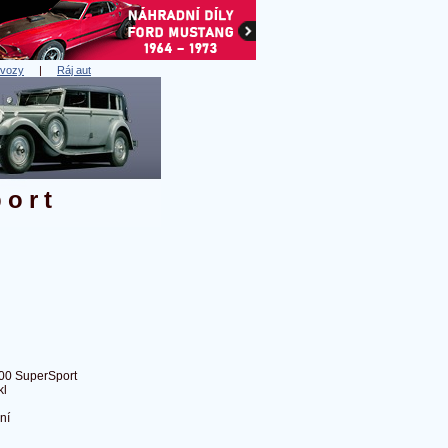
 vozy
|
Ráj aut
ort
0 SuperSport
kl
ní