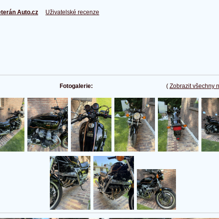
terán Auto.cz
Uživatelské recenze
Fotogalerie:
(
Zobrazit všechny 