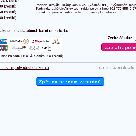
20 kreditů)
Poslední dvojčíslí určuje cenu SMS (včetně DPH). Zvýhodnění má pl
0 kreditů)
Technicky zajišťuje Airtoy a.s., reklamace na lince 602 777 555, 9-17
0 kreditů)
Kontakt na provozovatele:
odkaz
|
www.platmobilem.cz
0 kreditů)
 také pomocí
platebních karet
přes službu
Zvolte částku:
říklad za platbu 100 Kč získáte 200 kreditů)
hlášení podvodného inzerátu
Počet zobrazení detailu:
Zpět na seznam veteránů