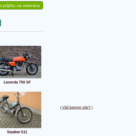
t půjčku na veterána
Laverda 750 SF
( Váš banner zde? )
Stadion S11