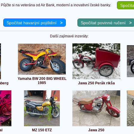
Půjčte si na veterána od Air Bank, moderní a inovativní české banky.
Spočíta
Spočítat havarijní pojištění
>
Spočítat povinné ručení
>
Další zajímavé inzeráty:
Yamaha BW 200 BIG WHEEL
1985
nberg
Jawa 250 Perák rikša
al
MZ 150 ETZ
Jawa 250