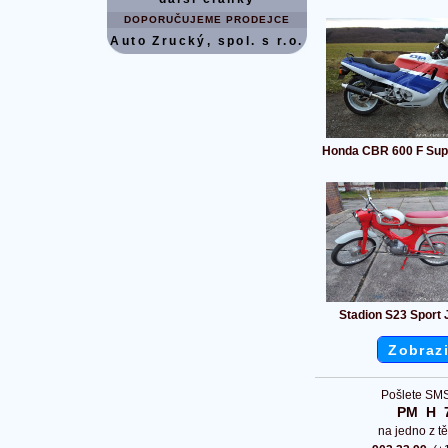
DOPORUČUJEME PRODEJCE
Auto Zrucký, spol. s r.o.
Honda CBR 600 F Sup
Stadion S23 Sport
Zobrazi
Pošlete SMS
PM  H  
na jedno z tě