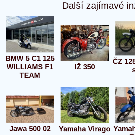
Další zajímavé in
BMW 5 C1 125
ČZ 12
WILLIAMS F1
IŽ 350
TEAM
Jawa 500 02
Yamah
Yamaha Virago