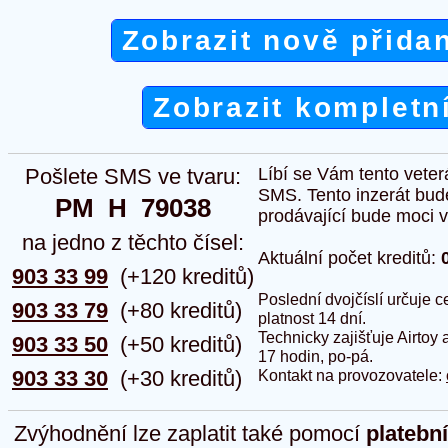
Zobrazit nově přida
Zobrazit kompletn
Pošlete SMS ve tvaru:
Líbí se Vám tento veter
SMS. Tento inzerát bud
PM  H  79038
prodávající bude moci vlo
na jedno z těchto čísel:
Aktuální počet kreditů:
903 33 99
(+120 kreditů)
Poslední dvojčíslí určuje
903 33 79
(+80 kreditů)
platnost 14 dní.
Technicky zajišťuje Airtoy 
903 33 50
(+50 kreditů)
17 hodin, po-pá.
903 33 30
(+30 kreditů)
Kontakt na provozovatele:
Zvýhodnění lze zaplatit také pomocí
platebn