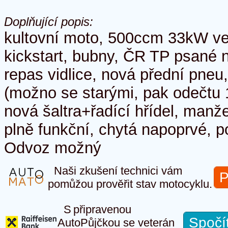
Doplňující popis:
kultovní moto, 500ccm 33kW ve
kickstart, bubny, ČR TP psané 
repas vidlice, nová přední pneu,
(možno se starými, pak odečtu 
nová šaltra+řadící hřídel, manže
plně funkční, chytá napoprvé, p
Odvoz možný
Naši zkušení technici vám
P
pomůžou prověřit stav motocyklu.
S připravenou
Spočí
AutoPůjčkou se veterán