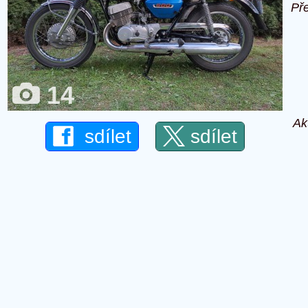
Př
14
Ak
sdílet
sdílet