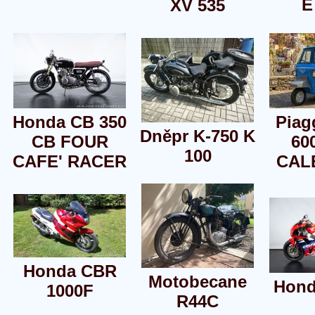
E
XV 535
Honda CB 350
Piag
Dněpr K-750 K
CB FOUR
60
100
CAFE' RACER
CAL
Honda CBR
Motobecane
Hond
1000F
R44C