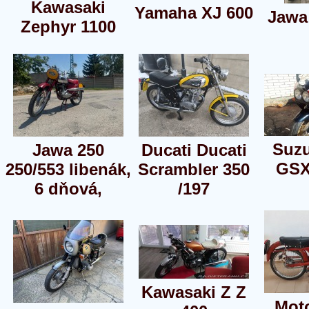
Kawasaki
Yamaha XJ 600
Jawa
Zephyr 1100
Suz
Jawa 250
Ducati Ducati
GSX
250/553 libenák,
Scrambler 350
6 dňová,
/197
Kawasaki Z Z
Mot