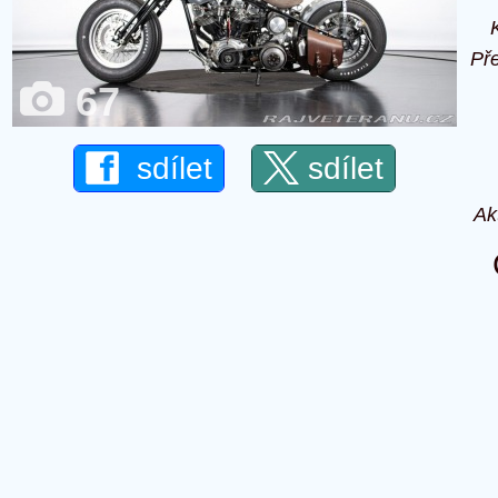
Př
67
sdílet
sdílet
Ak