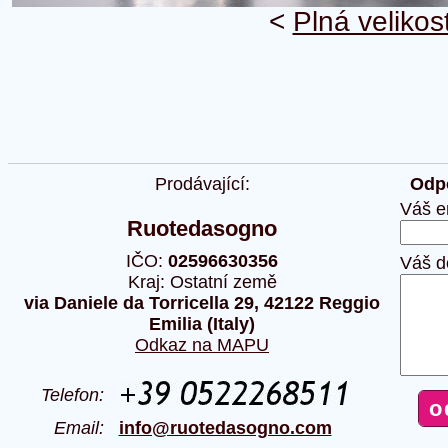
<
Plná velikos
Prodávající:
Odpo
Váš e
Ruotedasogno
IČO:
02596630356
Váš d
Kraj: Ostatní země
via Daniele da Torricella 29, 42122 Reggio
Emilia (Italy)
Odkaz na MAPU
Telefon:
Email:
info@ruotedasogno.com