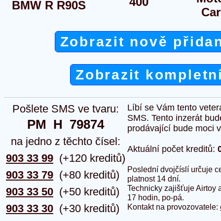
400
BMW R R90S
Car
Zobrazit nově přida
Zobrazit kompletn
Pošlete SMS ve tvaru:
Líbí se Vám tento veter
SMS. Tento inzerát bud
PM  H  79874
prodávající bude moci vlo
na jedno z těchto čísel:
Aktuální počet kreditů:
903 33 99
(+120 kreditů)
Poslední dvojčíslí určuje
903 33 79
(+80 kreditů)
platnost 14 dní.
Technicky zajišťuje Airtoy 
903 33 50
(+50 kreditů)
17 hodin, po-pá.
903 33 30
(+30 kreditů)
Kontakt na provozovatele: