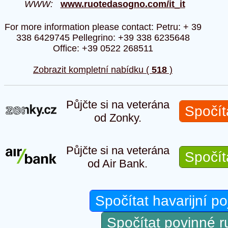
WWW:
www.ruotedasogno.com/it_it
For more information please contact: Petru: + 39
338 6429745 Pellegrino: +39 338 6235648
Office: +39 0522 268511
Zobrazit kompletní nabídku (
518
)
Půjčte si na veterána
Spočít
od Zonky.
Půjčte si na veterána
Spočít
od Air Bank.
Spočítat havarijní po
Spočítat povinné 