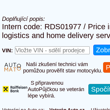
Doplňující popis:
Intern code: RDS01977 / Price 
logistics and home delivery serv
VIN:
Naši zkušení technici vám
P
pomůžou prověřit stav motocyklu.
S připravenou
Spočí
AutoPůjčkou se veterán
lépe vybírá.
Veteráni na
Auto.cz
:
Veterán Auto.cz
Uživatel