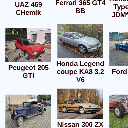
Ferrari 365 GT4
UAZ 469
Typ
BB
CHemik
JDM
Honda Legend
Peugeot 205
coupe KA8 3.2
Ford
GTI
V6
Nissan 300 ZX