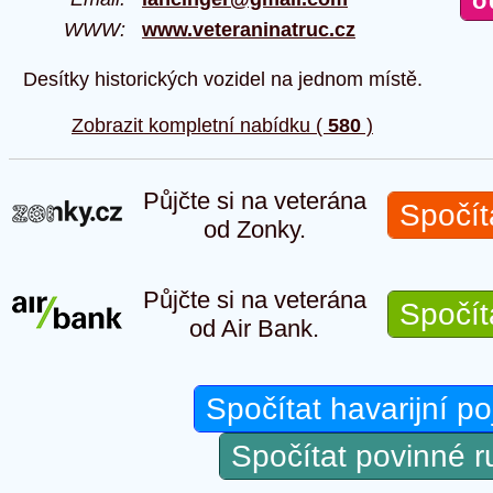
WWW:
www.veteraninatruc.cz
Desítky historických vozidel na jednom místě.
Zobrazit kompletní nabídku (
580
)
Půjčte si na veterána
Spočít
od Zonky.
Půjčte si na veterána
Spočít
od Air Bank.
Spočítat havarijní po
Spočítat povinné 