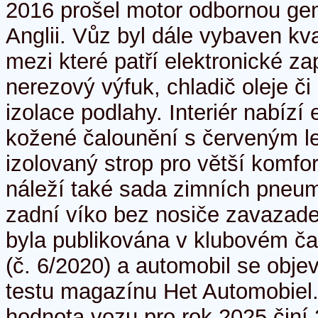
2016 prošel motor odbornou gen
Anglii. Vůz byl dále vybaven kv
mezi které patří elektronické za
nerezový výfuk, chladič oleje č
izolace podlahy. Interiér nabízí
kožené čalounění s červeným 
izolovaný strop pro větší komfor
náleží také sada zimních pneum
zadní víko bez nosiče zavazad
byla publikována v klubovém č
(č. 6/2020) a automobil se objevi
testu magazínu Het Automobiel.
hodnota vozu pro rok 2025 činí