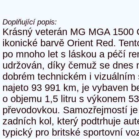
Doplňující popis:
Krásný veterán MG MGA 1500 C
ikonické barvě Orient Red. Tent
po mnoho let s láskou a péčí r
udržován, díky čemuž se dnes 
dobrém technickém i vizuálním 
najeto 93 991 km, je vybaven 
o objemu 1,5 litru s výkonem 5
převodovkou. Samozřejmostí je
zadních kol, který podtrhuje aut
typický pro britské sportovní vo