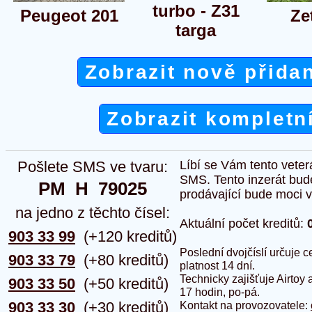
turbo - Z31
Peugeot 201
Ze
targa
Zobrazit nově přida
Zobrazit kompletn
Pošlete SMS ve tvaru:
Líbí se Vám tento veter
SMS. Tento inzerát bud
PM  H  79025
prodávající bude moci vlo
na jedno z těchto čísel:
Aktuální počet kreditů:
903 33 99
(+120 kreditů)
Poslední dvojčíslí určuje
903 33 79
(+80 kreditů)
platnost 14 dní.
Technicky zajišťuje Airtoy 
903 33 50
(+50 kreditů)
17 hodin, po-pá.
903 33 30
(+30 kreditů)
Kontakt na provozovatele: