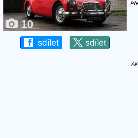
Př
10
sdílet
sdílet
Ak