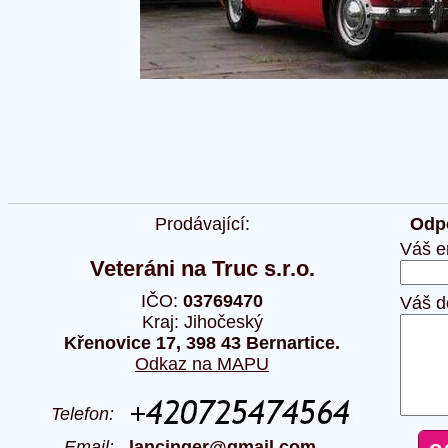
Prodávající:
Odpo
Váš e
Veteráni na Truc s.r.o.
IČO:
03769470
Váš d
Kraj: Jihočeský
Křenovice 17, 398 43 Bernartice.
Odkaz na MAPU
Telefon:
Email:
lancinger@gmail.com