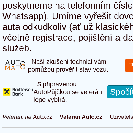
poskytneme na telefonním čísl
Whatsapp). Umíme vyřešit dov
auta odkudkoliv (ať už klasick
včetně registrace, pojištění a d
služeb.
Naši zkušení technici vám
P
pomůžou prověřit stav vozu.
S připravenou
Spočí
AutoPůjčkou se veterán
lépe vybírá.
Veteráni na
Auto.cz
:
Veterán Auto.cz
Uživatel