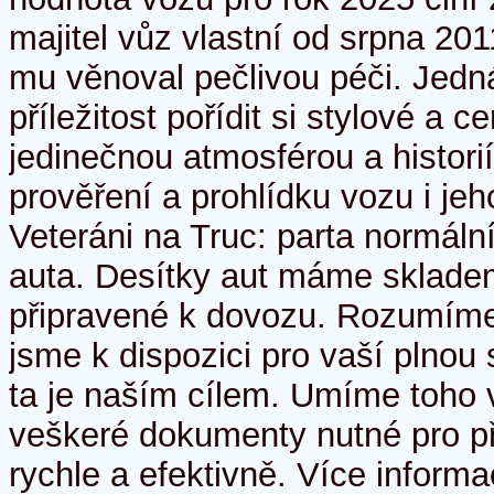
majitel vůz vlastní od srpna 20
mu věnoval pečlivou péči. Jedn
příležitost pořídit si stylové a 
jedinečnou atmosférou a histori
prověření a prohlídku vozu i je
Veteráni na Truc: parta normálních
auta. Desítky aut máme skladem
připravené k dovozu. Rozumím
jsme k dispozici pro vaší plnou
ta je naším cílem. Umíme toho v
veškeré dokumenty nutné pro př
rychle a efektivně. Více inform