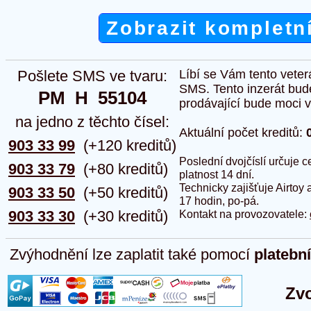
Zobrazit kompletn
Pošlete SMS ve tvaru:
Líbí se Vám tento veter
SMS. Tento inzerát bud
PM  H  55104
prodávající bude moci vlo
na jedno z těchto čísel:
Aktuální počet kreditů:
903 33 99
(+120 kreditů)
Poslední dvojčíslí určuje
903 33 79
(+80 kreditů)
platnost 14 dní.
Technicky zajišťuje Airtoy 
903 33 50
(+50 kreditů)
17 hodin, po-pá.
903 33 30
(+30 kreditů)
Kontakt na provozovatele:
Zvýhodnění lze zaplatit také pomocí
platebn
Zvo