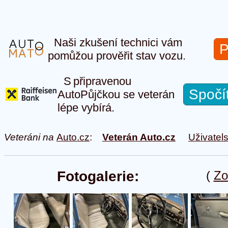
Naši zkušení technici vám
P
pomůžou prověřit stav vozu.
S připravenou
Spočí
AutoPůjčkou se veterán
lépe vybírá.
Veteráni na
Auto.cz
:
Veterán Auto.cz
Uživatel
Fotogalerie:
(
Zo