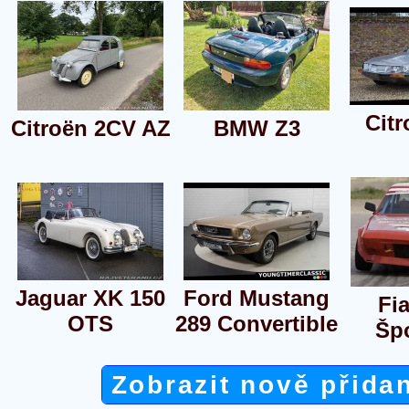
Cit
Citroën 2CV AZ
BMW Z3
Jaguar XK 150
Ford Mustang
Fia
OTS
289 Convertible
Šp
Zobrazit nově přida