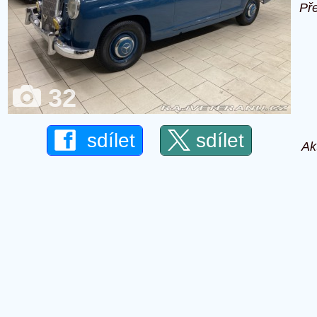
Př
32
sdílet
sdílet
Ak