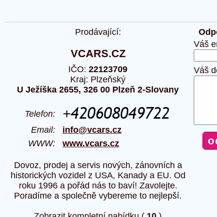
Prodávající:
Odpo
Váš e
VCARS.CZ
IČO:
22123709
Váš d
Kraj: Plzeňský
U Ježíška 2655, 326 00 Plzeň 2-Slovany
Telefon:
Email:
info@vcars.cz
WWW:
www.vcars.cz
Dovoz, prodej a servis nových, zánovních a
historických vozidel z USA, Kanady a EU. Od
roku 1996 a pořád nás to baví! Zavolejte.
Poradíme a společně vybereme to nejlepší.
Zobrazit kompletní nabídku (
10
)