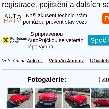
registrace, pojištění a dalších s
Naši zkušení technici vám
P
pomůžou prověřit stav vozu.
S připravenou
Spočí
AutoPůjčkou se veterán
lépe vybírá.
Veteráni na
Auto.cz
:
Veterán Auto.cz
Uživatel
Fotogalerie:
(
Zo