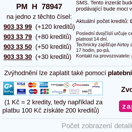
SMS. Tento inzerát bud
PM  H  78947
prodávající bude moci vlo
na jedno z těchto čísel:
Aktuální počet kreditů:
903 33 99
(+120 kreditů)
Poslední dvojčíslí určuje
903 33 79
(+80 kreditů)
platnost 14 dní.
Technicky zajišťuje Airtoy 
903 33 50
(+50 kreditů)
17 hodin, po-pá.
903 33 30
(+30 kreditů)
Kontakt na provozovatele:
Zvýhodnění lze zaplatit také pomocí
platebn
Zvo
(1 Kč = 2 kredity, tedy například za
platbu 100 Kč získáte 200 kreditů)
Počet zobrazení detai