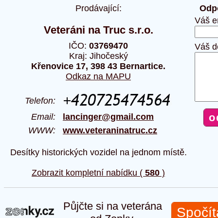
Prodávající:
Odpo
Váš e
Veteráni na Truc s.r.o.
IČO:
03769470
Váš d
Kraj: Jihočeský
Křenovice 17, 398 43 Bernartice.
Odkaz na MAPU
Telefon:
Email:
lancinger@gmail.com
WWW:
www.veteraninatruc.cz
Desítky historických vozidel na jednom místě.
Zobrazit kompletní nabídku (
580
)
Půjčte si na veterána
Spočít