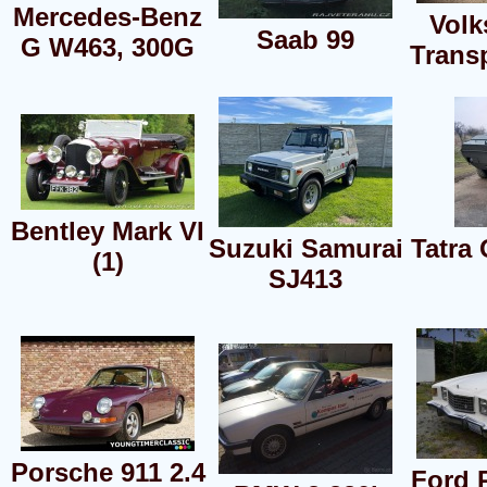
Mercedes-Benz
Vol
Saab 99
G W463, 300G
Transp
Bentley Mark VI
Suzuki Samurai
Tatra
(1)
SJ413
Porsche 911 2.4
Ford 