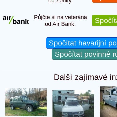
od Zonky.
Půjčte si na veterána
Spočít
od Air Bank.
Spočítat havarijní po
Spočítat povinné 
Další zajímavé in