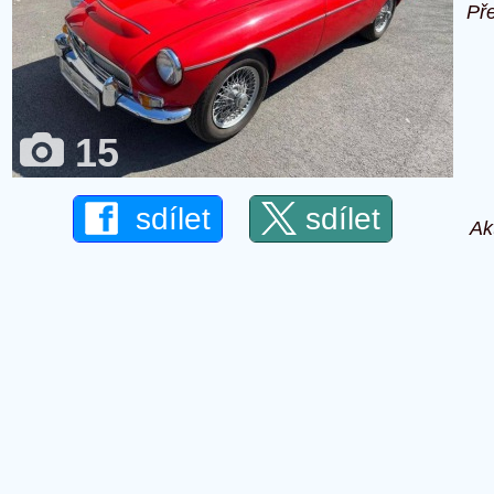
Př
15
sdílet
sdílet
Ak