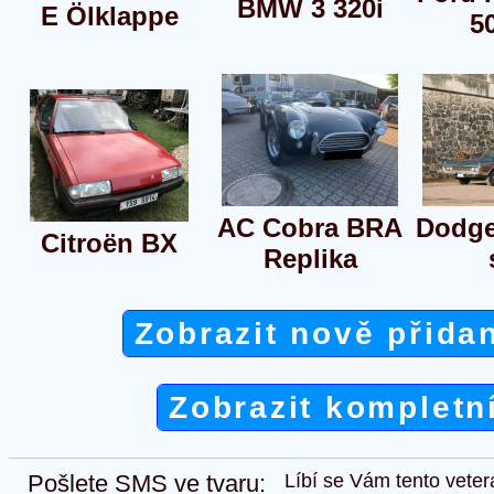
BMW 3 320i
E Ölklappe
5
AC Cobra BRA
Dodg
Citroën BX
Replika
Zobrazit nově přida
Zobrazit kompletn
Pošlete SMS ve tvaru:
Líbí se Vám tento veter