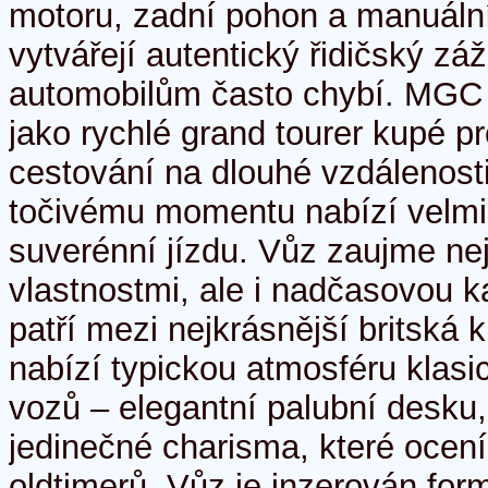
motoru, zadní pohon a manuáln
vytvářejí autentický řidičský zá
automobilům často chybí. MGC
jako rychlé grand tourer kupé p
cestování na dlouhé vzdálenost
točivému momentu nabízí velmi
suverénní jízdu. Vůz zaujme ne
vlastnostmi, ale i nadčasovou ka
patří mezi nejkrásnější britská ku
nabízí typickou atmosféru klasi
vozů – elegantní palubní desku,
jedinečné charisma, které ocen
oldtimerů. Vůz je inzerován fo