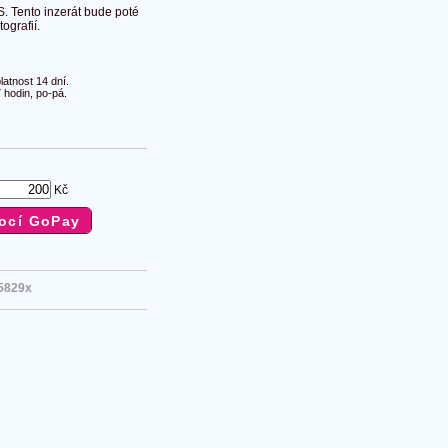
S. Tento inzerát bude poté
ografií.
atnost 14 dní.
 hodin, po-pá.
Kč
5829x