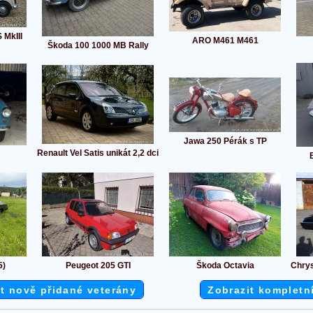
 MkIII
ARO M461 M461
Škoda 100 1000 MB Rally
Jawa 250 Pérák s TP
Renault Vel Satis unikát 2,2 dci
5)
Peugeot 205 GTI
Škoda Octavia
Chrys
t nově přidané veterány
Zobrazit kompletn