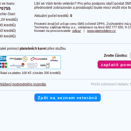
 ve tvaru:
Líbí se Vám tento veterán? Pro jeho podporu stačí poslat SM
přednostně zobrazován a prodávající bude moci vložit více fot
70755
chto čísel:
Aktuální počet kreditů:
0
20 kreditů)
Poslední dvojčíslí určuje cenu SMS (včetně DPH). Zvýhodnění má pl
0 kreditů)
Technicky zajišťuje Airtoy a.s., reklamace na lince 602 777 555, 9-17
0 kreditů)
Kontakt na provozovatele:
odkaz
|
www.platmobilem.cz
0 kreditů)
 také pomocí
platebních karet
přes službu
Zvolte částku:
říklad za platbu 100 Kč získáte 200 kreditů)
hlášení podvodného inzerátu
Počet zobrazení detailu:
Zpět na seznam veteránů