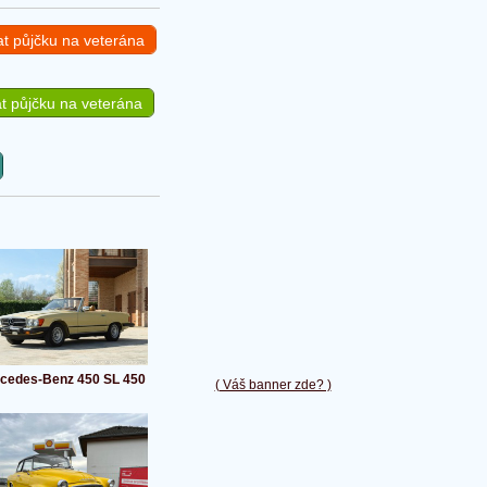
at půjčku na veterána
t půjčku na veterána
cedes-Benz 450 SL 450
( Váš banner zde? )