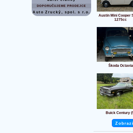
DOPORUČUJEME PRODEJCE
Auto Zrucký, spol. s r.o.
Austin Mini Cooper S
1275cc
Škoda Octavia
Buick Century (
Zobrazi