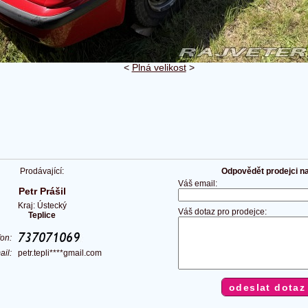
<
Plná velikost
>
Prodávající:
Odpovědět prodejci na 
Váš email:
Petr Prášil
Kraj: Ústecký
Váš dotaz pro prodejce:
Teplice
fon:
ail:
petr.tepli****gmail.com