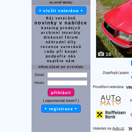
HLAVNÍ MENU
+ vložit veterána +
Ráj veteránů
novinky v nabídce
katalog prodejců
archivní inzeráty
diskusní fórum
náhradní díly
recenze veteránů
rady při koupi
16
podpořte nás
napište nám
PŘIHLÁŠENÍ DO SYSTÉMU
Doplňující popis:
Email:
Heslo:
Prověření veterána:
VIN
( zapomenuté heslo? )
Na
+ registrace +
S 
Veteráni na
Auto.cz
:
Ve