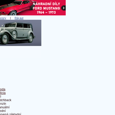
 vozy
|
Ráj aut
oda
licia
I
tchback
nzín
nuální
ední
rvená základní