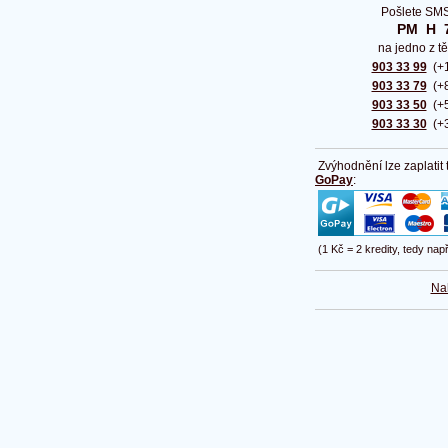
Pošlete SMS
PM  H  
na jedno z tě
903 33 99
(+1
903 33 79
(+8
903 33 50
(+5
903 33 30
(+3
Zvýhodnění lze zaplatit
GoPay
:
(1 Kč = 2 kredity, tedy nap
Na