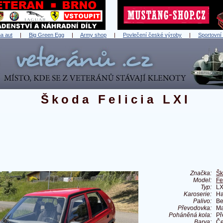
a aut
|
Big Green Egg
|
Army shop
|
Povlečení české výroby
|
Sportovní
Škoda Felicia LXI
Značka:
Šk
Model:
Fe
Typ:
LX
Karoserie:
Ha
Palivo:
Be
Převodovka:
Ma
Poháněná kola:
Př
Barva:
Če