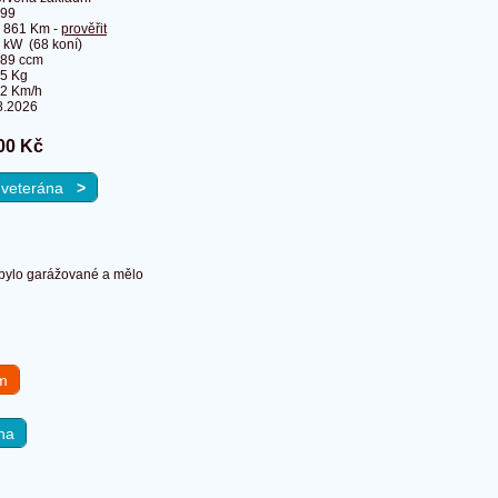
99
 861 Km -
prověřit
 kW (68 koní)
89 ccm
5 Kg
2 Km/h
8.2026
00 Kč
a veterána
>
u bylo garážované a mělo
em
na