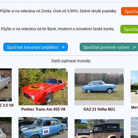
ůjčte si na veterána od Zonky. Úrok od 3,99%, žádné skryté poplatky.
Spočít
Půjčte si na veterána od Air Bank, moderní a inovativní české banky.
Spočíta
Spočítat havarijní pojištění
>
Spočítat povinné ručení
>
Další zajímavé inzeráty:
 3.5 V8
Mer
Pontiac Trans Am 455 V8
GAZ 21 Volha M21