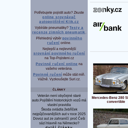
P
Potřebujete pojistit auto? Zkuste
online srovnávač
autopojištění Klik.cz
Vybíráte pneumatiky?
Testy a
recenze zimních pneumatik
.
Přehledný výběr
povinného
ručení
online.
Nejlepší a nejlevnější
srovnání povinného ručení
na Top-Pojisteni.cz
Povinné ručení online
na
vašeho veterána.
Povinné ručení
může stát míň.
Vážně. Vyzkoušejte Suri.cz.
ČLÁNKY
Veterán není obyčejné staré
Mercedes-Benz 280 SE
auto.Pojištění historických vozů má
convertible
vlastní pravidla
Škoda ovládla žebříček
nejpůjčovanějších aut v roce 2025
Dovoz aut ze zahraničí: proč Češi
sází hlavně na Německo?
další články