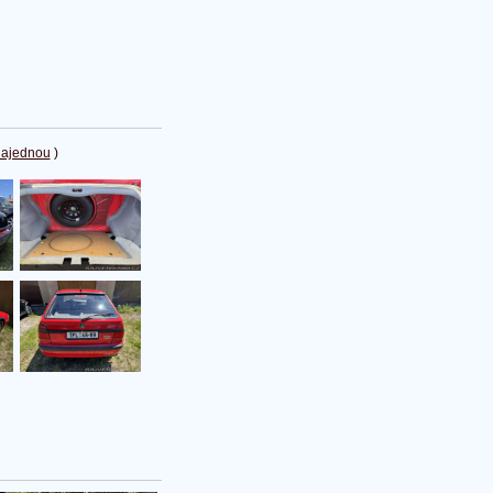
najednou
)