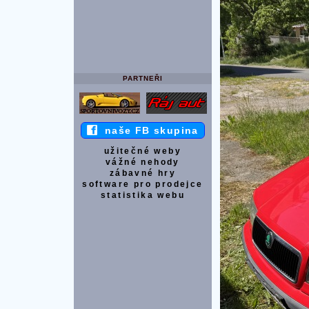
PARTNEŘI
naše FB skupina
užitečné weby
vážné nehody
zábavné hry
software pro prodejce
statistika webu