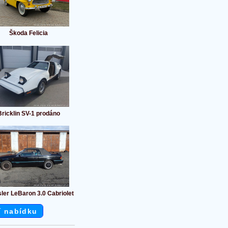
Škoda Felicia
Bricklin SV-1 prodáno
ler LeBaron 3.0 Cabriolet
í nabídku