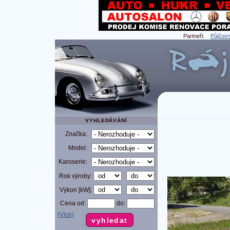
Partneři:
Půjčovn
VYHLEDÁVÁNÍ
Značka:
Model:
Karoserie:
Rok výroby:
Výkon [kW]:
Cena od:
do:
(Více)