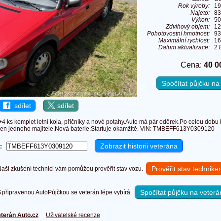
Rok výroby:
19
Najeto:
83
Výkon:
50
Zdvihový objem:
12
Pohotovostní hmotnost:
93
Maximální rychlost:
16
Datum aktualizace:
2.
Cena:
40 0
Spočítat půjčku n
sdílet
sdílet
+4 ks komplet letní kola, příčníky a nové potahy.Auto má pár oděrek.Po celou dob
jen jednoho majitele.Nová baterie.Startuje okamžitě. VIN: TMBEFF613Y0309120
:
Prověřit stav technik
ši zkušení technici vám pomůžou prověřit stav vozu.
Spočítat půjčku na veterá
připravenou AutoPůjčkou se veterán lépe vybírá.
terán Auto.cz
Uživatelské recenze