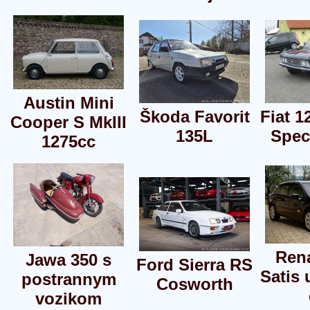
Austin Mini
Škoda Favorit
Fiat 1
Cooper S MkIII
135L
Speci
1275cc
Rena
Jawa 350 s
Ford Sierra RS
Satis 
postrannym
Cosworth
vozikom