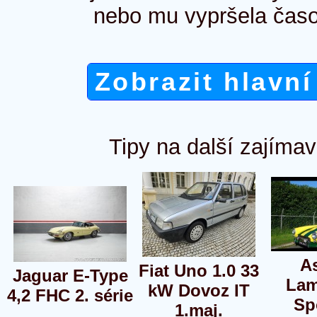
nebo mu vypršela časo
Zobrazit hlavní
Tipy na další zajímav
A
Fiat Uno 1.0 33
Jaguar E-Type
Lam
kW Dovoz IT
4,2 FHC 2. série
Sp
1.maj.