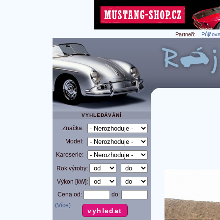
Partneři:
Půjčovn
VYHLEDÁVÁNÍ
Značka:
Model:
Karoserie:
Rok výroby:
Výkon [kW]:
Cena od:
do:
(Více)