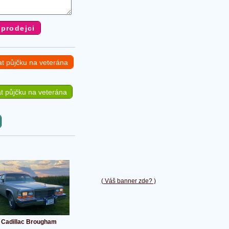
at půjčku na veterána
t půjčku na veterána
( Váš banner zde? )
Cadillac Brougham