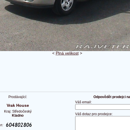
<
Plná velikost
>
Prodávající:
Odpovědět prodejci na 
Váš email:
Vrak House
Kraj: Středočeský
Váš dotaz pro prodejce:
Kladno
on: