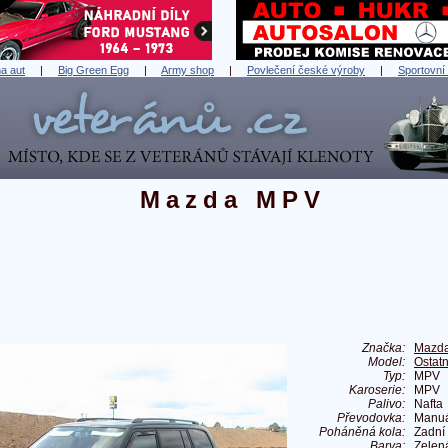
a aut
|
Big Green Egg
|
Army shop
|
Povlečení české výroby
|
Sportovní
Mazda MPV
Značka:
Mazd
Model:
Ostat
Typ:
MPV
Karoserie:
MPV
Palivo:
Nafta
Převodovka:
Manuá
Poháněná kola:
Zadní
Barva:
Zelen