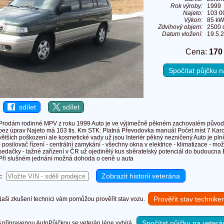
Rok výroby:
1999
Najeto:
103 0
Výkon:
85 kW
Zdvihový objem:
2500 
Datum vložení:
19.5.
Cena:
170
Spočítat půjčku
sdílet
sdílet
Prodám rodinné MPV z roku 1999 Auto je ve výjimečně pěkném zachovalém původní
bez úprav Najeto má 103 tis. Km STK: Platná Převodovka manuál Počet míst 7 Kar
větších poškození ale kosmetické vady už jsou Interiér pěkný nezničený Auto je pl
- posilovač řízení - centrální zamykání - všechny okna v elektrice - klimatizace - mo
sedačky - tažné zařízení v ČR už ojedinělý kus sběratelský potenciál do budoucn
Při slušném jednání možná dohoda o ceně u auta
:
Prověřit stav technik
ši zkušení technici vám pomůžou prověřit stav vozu.
Spočítat půjčku na veterá
připravenou AutoPůjčkou se veterán lépe vybírá.