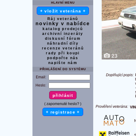
HLAVNÍ MENU
+ vložit veterána +
Ráj veteránů
novinky v nabídce
katalog prodejců
archivní inzeráty
diskusní fórum
náhradní díly
recenze veteránů
rady při koupi
23
podpořte nás
napište nám
PŘIHLÁŠENÍ DO SYSTÉMU
Doplňující popis:
Email:
Heslo:
( zapomenuté heslo? )
Prověření veterána:
VIN
+ registrace +
Na
S 