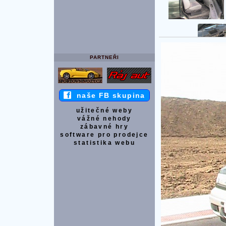
PARTNEŘI
naše FB skupina
užitečné weby
vážné nehody
zábavné hry
software pro prodejce
statistika webu