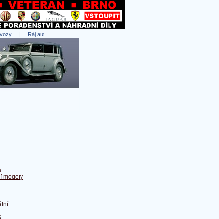
 vozy
|
Ráj aut
a
ní modely
lní
á