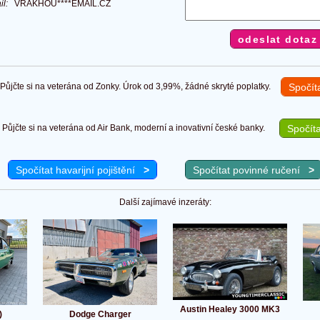
il:
VRAKHOU****EMAIL.CZ
ůjčte si na veterána od Zonky. Úrok od 3,99%, žádné skryté poplatky.
Spočít
Půjčte si na veterána od Air Bank, moderní a inovativní české banky.
Spočíta
Spočítat havarijní pojištění
>
Spočítat povinné ručení
>
Další zajímavé inzeráty:
Austin Healey 3000 MK3
)
Dodge Charger