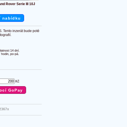
nd Rover Serie III 10J
í nabídku
S. Tento inzerát bude poté
ografií.
atnost 14 dní.
 hodin, po-pá.
Kč
2367x