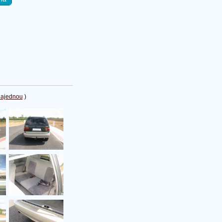
najednou
)