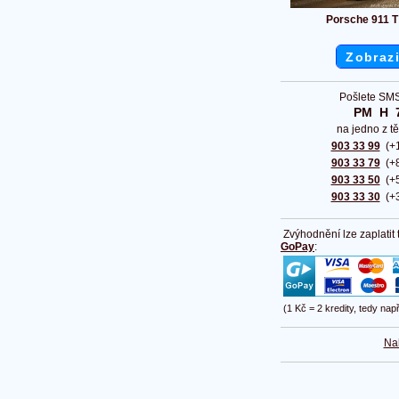
Porsche 911 T
Zobrazi
Pošlete SMS
PM  H  
na jedno z tě
903 33 99
(+1
903 33 79
(+8
903 33 50
(+5
903 33 30
(+3
Zvýhodnění lze zaplatit
GoPay
:
(1 Kč = 2 kredity, tedy nap
Na