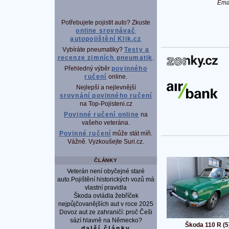
Ema
Potřebujete pojistit auto? Zkuste
online srovnávač
autopojištění Klik.cz
Vybíráte pneumatiky?
Testy a
recenze zimních pneumatik
.
P
Přehledný výběr
povinného
ručení
online.
Nejlepší a nejlevnější
srovnání povinného ručení
na Top-Pojisteni.cz
Povinné ručení online
na
vašeho veterána.
Povinné ručení
může stát míň.
Vážně. Vyzkoušejte Suri.cz.
ČLÁNKY
Veterán není obyčejné staré
auto.Pojištění historických vozů má
vlastní pravidla
Škoda ovládla žebříček
nejpůjčovanějších aut v roce 2025
Dovoz aut ze zahraničí: proč Češi
sází hlavně na Německo?
Škoda 110 R (5
další články