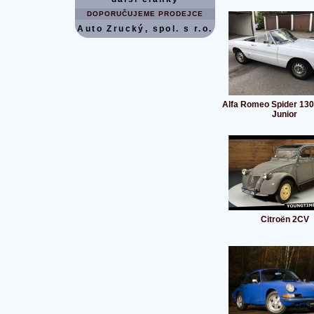
DOPORUČUJEME PRODEJCE
Auto Zrucký, spol. s r.o.
Alfa Romeo Spider 130
Junior
Citroën 2CV