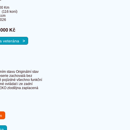
00 Km
 (116 koní)
ccm
2026
 000 Kč
 na veterána
>
m stavu Originální stav
oserie zachovalá bez
ně pojízdné všechno funkční
žné ovládat i ze zadní
a EKO zlodějna zaplacená
em
na