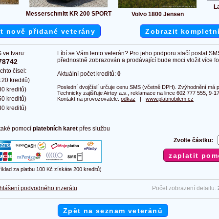
La
Messerschmitt KR 200 SPORT
Volvo 1800 Jensen
t nově přidané veterány
Zobrazit kompletn
 ve tvaru:
Líbí se Vám tento veterán? Pro jeho podporu stačí poslat SM
přednostně zobrazován a prodávající bude moci vložit více fot
78742
chto čísel:
Aktuální počet kreditů:
0
20 kreditů)
Poslední dvojčíslí určuje cenu SMS (včetně DPH). Zvýhodnění má pl
0 kreditů)
Technicky zajišťuje Airtoy a.s., reklamace na lince 602 777 555, 9-17
0 kreditů)
Kontakt na provozovatele:
odkaz
|
www.platmobilem.cz
0 kreditů)
 také pomocí
platebních karet
přes službu
Zvolte částku:
říklad za platbu 100 Kč získáte 200 kreditů)
hlášení podvodného inzerátu
Počet zobrazení detailu:
Zpět na seznam veteránů