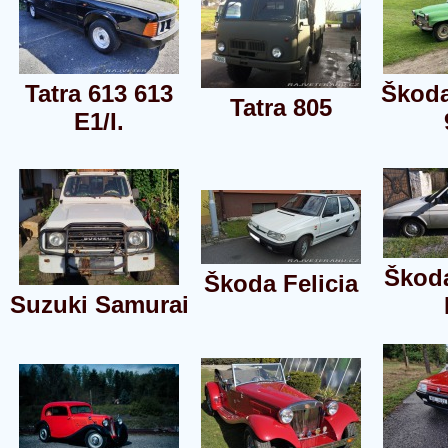
Tatra 613 613
Škoda
Tatra 805
E1/I.
Škoda
Škoda Felicia
Suzuki Samurai