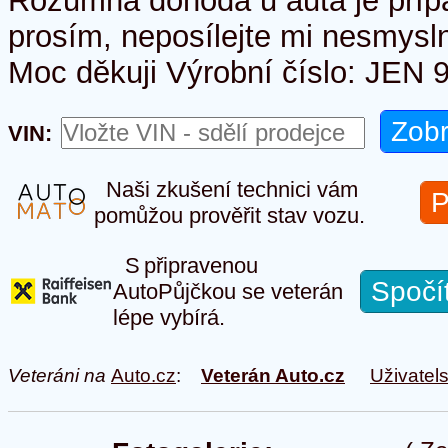
Rozumná dohoda u auta je příp
prosím, neposílejte mi nesmysl
Moc děkuji Výrobní číslo: JE
VIN:
Naši zkušení technici vám
P
pomůžou prověřit stav vozu.
S připravenou
Spočí
AutoPůjčkou se veterán
lépe vybírá.
Veteráni na
Auto.cz
:
Veterán Auto.cz
Uživatel