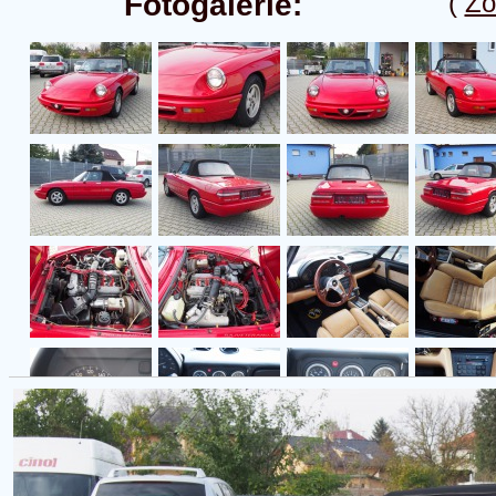
Fotogalerie:
(
Zo