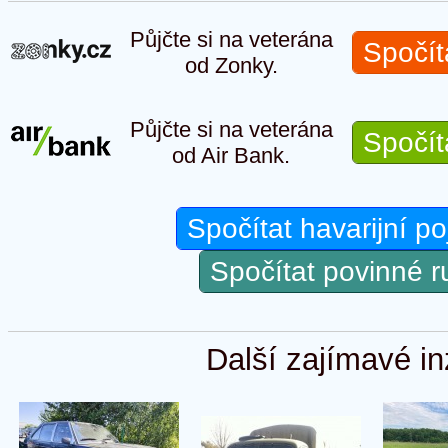
Půjčte si na veterána
Spočít
od Zonky.
Půjčte si na veterána
Spočít
od Air Bank.
Spočítat havarijní po
Spočítat povinné 
Další zajímavé in