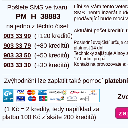
Pošlete SMS ve tvaru:
Líbí se Vám tento veter
SMS. Tento inzerát bud
PM  H  38883
prodávající bude moci vlo
na jedno z těchto čísel:
Aktuální počet kreditů:
903 33 99
(+120 kreditů)
Poslední dvojčíslí určuje
903 33 79
(+80 kreditů)
platnost 14 dní.
Technicky zajišťuje Airtoy 
903 33 50
(+50 kreditů)
17 hodin, po-pá.
903 33 30
(+30 kreditů)
Kontakt na provozovatele:
Zvýhodnění lze zaplatit také pomocí
platebn
Zvo
(1 Kč = 2 kredity, tedy například za
platbu 100 Kč získáte 200 kreditů)