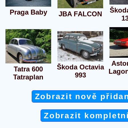
Škoda
Praga Baby
JBA FALCON
1
Asto
Škoda Octavia
Tatra 600
Lagon
993
Tatraplan
Zobrazit nově přida
Zobrazit kompletn