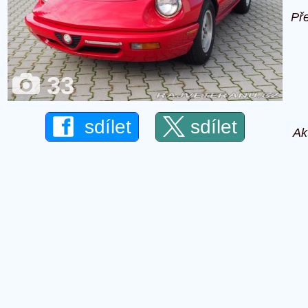
Př
33
sdílet
sdílet
Ak