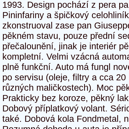
1993. Design pochází z pera pa
Pininfariny a špičkový celohli
zkonstruoval zase pan Giuseppe
pěkném stavu, pouze přední se
přečalounění, jinak je interiér 
kompletní. Velmi vzácná automa
plně funkční. Auto má fungl nov
po servisu (oleje, filtry a cca 2
různých maličkostech). Moc pěk
Prakticky bez koroze, pěkný la
Dobový příplatkový volant. Sério
také. Dobová kola Fondmetal, 