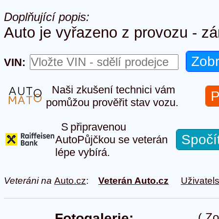
Doplňující popis:
Auto je vyřazeno z provozu - zá
VIN:
Naši zkušení technici vám
P
pomůžou prověřit stav vozu.
S připravenou
Spočí
AutoPůjčkou se veterán
lépe vybírá.
Veteráni na
Auto.cz
:
Veterán Auto.cz
Uživatel
Fotogalerie:
(
Zo