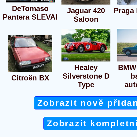
DeTomaso
Jaguar 420
Praga 
Pantera SLEVA!
Saloon
Healey
BMW 
Silverstone D
b
Citroën BX
Type
aut
Zobrazit nově přida
Zobrazit kompletn