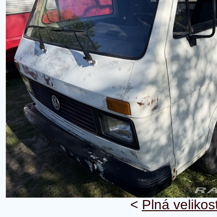
<
Plná velikos