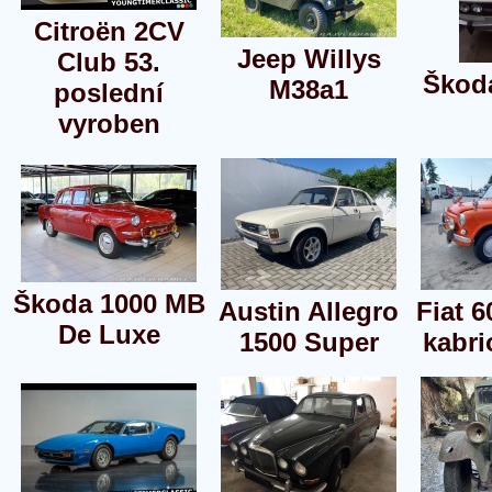
Citroën 2CV
Jeep Willys
Club 53.
Škod
M38a1
poslední
vyroben
Škoda 1000 MB
Austin Allegro
Fiat 
De Luxe
1500 Super
kabri