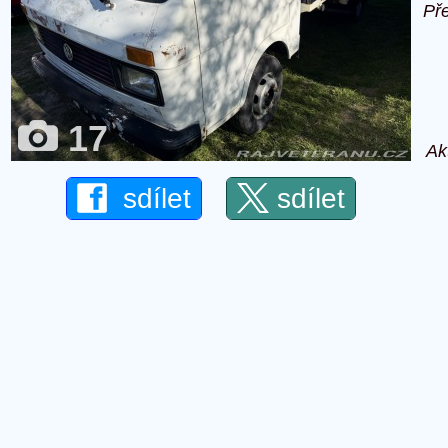
Př
17
Ak
sdílet
sdílet