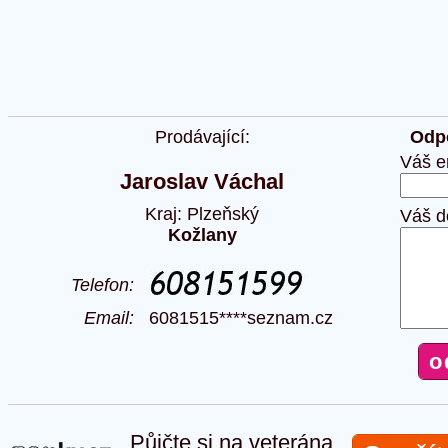
Prodávající:
Odpo
Váš e
Jaroslav Váchal
Kraj: Plzeňský
Váš d
Kožlany
Telefon:
Email:
6081515****seznam.cz
Půjčte si na veterána