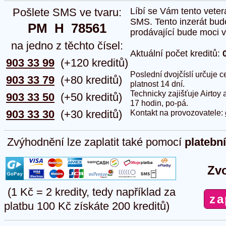
Pošlete SMS ve tvaru:
Líbí se Vám tento veter
SMS. Tento inzerát bud
PM  H  78561
prodávající bude moci vlo
na jedno z těchto čísel:
Aktuální počet kreditů:
903 33 99
(+120 kreditů)
Poslední dvojčíslí určuje
903 33 79
(+80 kreditů)
platnost 14 dní.
Technicky zajišťuje Airtoy 
903 33 50
(+50 kreditů)
17 hodin, po-pá.
903 33 30
(+30 kreditů)
Kontakt na provozovatele:
Zvýhodnění lze zaplatit také pomocí
platebn
Zvo
(1 Kč = 2 kredity, tedy například za
platbu 100 Kč získáte 200 kreditů)