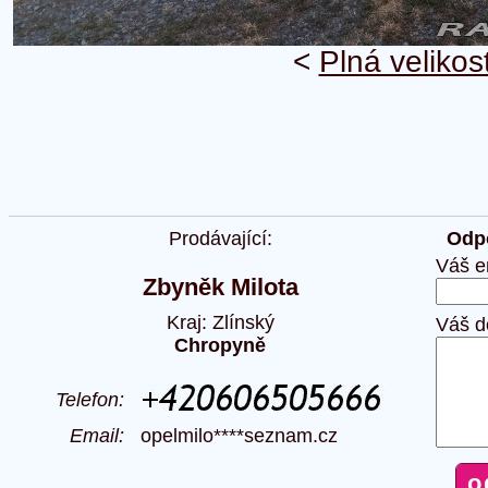
<
Plná velikos
Prodávající:
Odpo
Váš e
Zbyněk Milota
Kraj: Zlínský
Váš d
Chropyně
Telefon:
Email:
opelmilo****seznam.cz