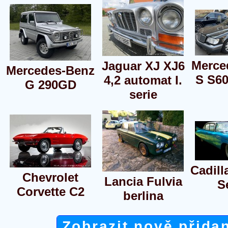
Merce
Jaguar XJ XJ6
Mercedes-Benz
S S60
4,2 automat I.
G 290GD
serie
Cadill
Chevrolet
Lancia Fulvia
S
Corvette C2
berlina
Zobrazit nově přida