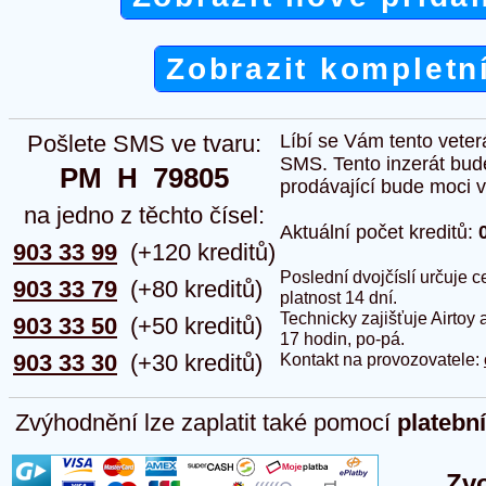
Zobrazit kompletn
Pošlete SMS ve tvaru:
Líbí se Vám tento veter
SMS. Tento inzerát bud
PM  H  79805
prodávající bude moci vlo
na jedno z těchto čísel:
Aktuální počet kreditů:
903 33 99
(+120 kreditů)
Poslední dvojčíslí určuje
903 33 79
(+80 kreditů)
platnost 14 dní.
Technicky zajišťuje Airtoy 
903 33 50
(+50 kreditů)
17 hodin, po-pá.
903 33 30
(+30 kreditů)
Kontakt na provozovatele:
Zvýhodnění lze zaplatit také pomocí
platebn
Zvo