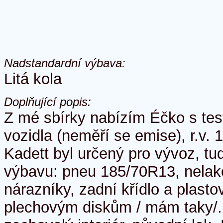
Nadstandardní výbava:
Litá kola
Doplňující popis:
Z mé sbírky nabízím Éčko s test
vozidla (neměří se emise), r.v. 
Kadett byl určený pro vývoz, t
výbavu: pneu 185/70R13, nelak
nárazníky, zadní křídlo a plastov
plechovým diskům / mám taky/.