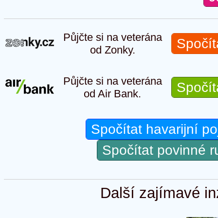
Půjčte si na veterána
Spočít
od Zonky.
Půjčte si na veterána
Spočít
od Air Bank.
Spočítat havarijní po
Spočítat povinné 
Další zajímavé in