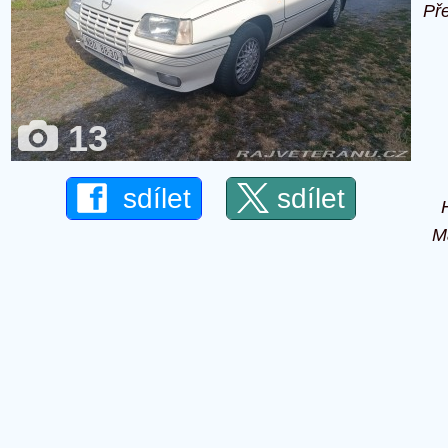
Př
13
sdílet
sdílet
M