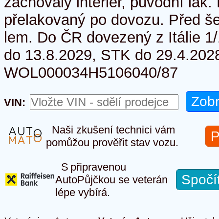
zachovalý interiér, původní lak.
přelakovaný po dovozu. Před še
lem. Do ČR dovezený z Itálie 1/
do 13.8.2029, STK do 29.4.2028
WOL000034H5106040/87
VIN:
Naši zkušení technici vám
P
pomůžou prověřit stav vozu.
S připravenou
Spočí
AutoPůjčkou se veterán
lépe vybírá.