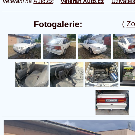
Veteráni na
Auto.cz
:
Veterán Auto.cz
Uživatel
Fotogalerie:
(
Zo