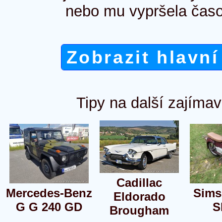
nebo mu vypršela časo
Zobrazit hlavní
Tipy na další zajímav
Cadillac
Mercedes-Benz
Sims
Eldorado
G G 240 GD
S
Brougham