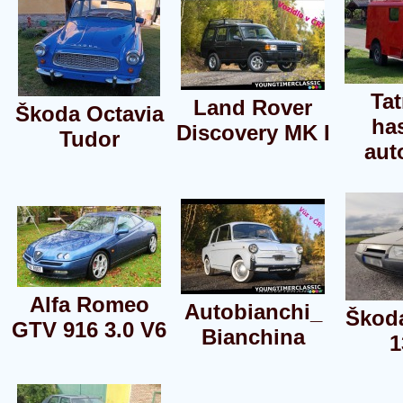
Tat
Land Rover
Škoda Octavia
ha
Discovery MK I
Tudor
aut
Alfa Romeo
Autobianchi_
Škoda
GTV 916 3.0 V6
Bianchina
1