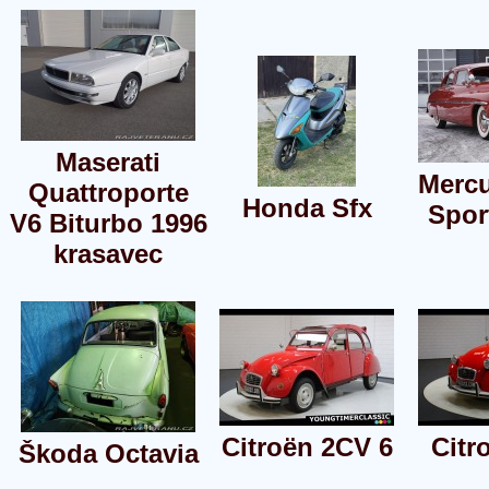
Maserati
Mercu
Quattroporte
Honda Sfx
Spor
V6 Biturbo 1996
krasavec
Citroën 2CV 6
Citr
Škoda Octavia