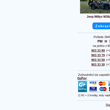
Jeep Willys M38
Zobrazi
Pošlete SMS
PM  H  
na jedno z tě
903 33 99
(+1
903 33 79
(+8
903 33 50
(+5
903 33 30
(+3
Zvýhodnění lze zaplatit
GoPay
:
(1 Kč = 2 kredity, tedy nap
Na