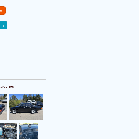
em
na
najednou
)