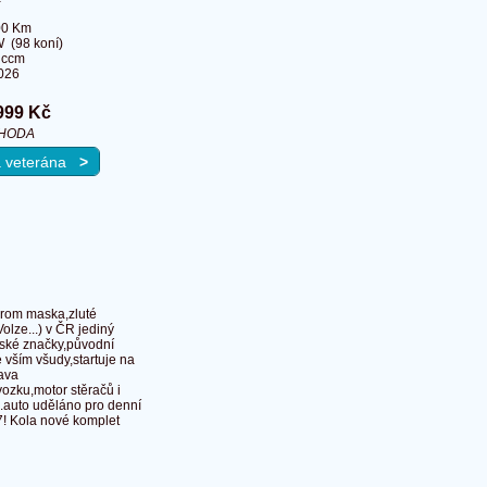
00 Km
 (98 koní)
 ccm
026
999 Kč
HODA
na veterána
>
rom maska,zluté
Volze...) v ČR jediný
ánské značky,původní
 vším všudy,startuje na
ava
vozku,motor stěračů i
..auto uděláno pro denní
7! Kola nové komplet