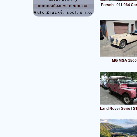
Porsche 911 964 Car
DOPORUČUJEME PRODEJCE
Auto Zrucký, spol. s r.o.
MG MGA 1500
Land Rover Serie I 