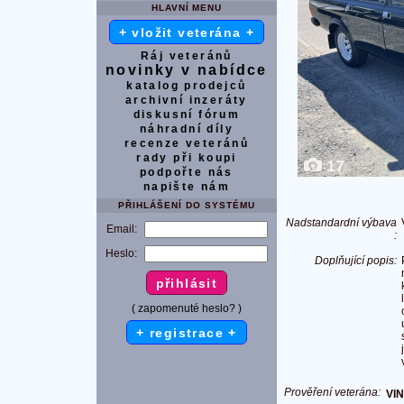
HLAVNÍ MENU
+ vložit veterána +
Ráj veteránů
novinky v nabídce
katalog prodejců
archivní inzeráty
diskusní fórum
náhradní díly
recenze veteránů
rady při koupi
17
podpořte nás
napište nám
PŘIHLÁŠENÍ DO SYSTÉMU
Nadstandardní výbava
Email:
:
Heslo:
Doplňující popis:
( zapomenuté heslo? )
+ registrace +
Prověření veterána:
VIN