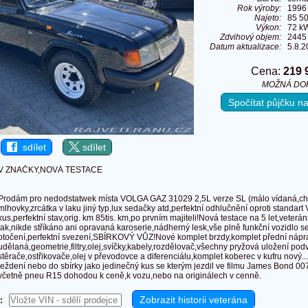
Rok výroby:
1996
Najeto:
85 5
Výkon:
72 kW
Zdvihový objem:
2445
Datum aktualizace:
5.8.2
Cena:
219 
MOŽNÁ DO
Spočítat půjčku 
sdílet
sdílet
V ZNAČKY,NOVÁ TESTACE
Prodám pro nedodstatwek místa VOLGA GAZ 31029 2,5L verze SL (málo vídaná,ch
mlhovky,zrcátka v laku jiný typ,lux sedačky atd,perfektní odhlučnění oproti standart 
kus,perfektní stav,orig. km 85tis. km,po prvním majiteli!Nová testace na 5 let,veter
lak,nikde stříkáno ani opravaná karoserie,nádherný lesk,vše plně funkční vozidlo se
otočení,perfektní svezení,SBÍRKOVÝ VŮZ!Nové komplet brzdy,komplet přední nápr
udělaná,geometrie,filtry,olej,svíčky,kabely,rozdělovač,všechny pryžová uložení pod
stěrače,ostřikovače,olej v převodovce a diferenciálu,komplet koberec v kufru nový..
ježdení nebo do sbírky jako jedinečný kus se kterým jezdil ve filmu James Bond 00
včetně pneu R15 dohodou k ceně,k vozu,nebo na originálech v cenně.
: