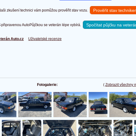
Prověřit stav technik
ši zkušení technici vám pomůžou prověřit stav vozu.
Spočítat půjčku na veterá
připravenou AutoPůjčkou se veterán lépe vybírá.
terán Auto.cz
Uživatelské recenze
Fotogalerie:
(
Zobrazit všechny 