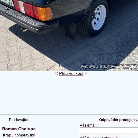
<
Plná velikost
>
Prodávající:
Odpovědět prodejci na 
Váš email:
Roman Chalupa
Kraj: Jihomoravský