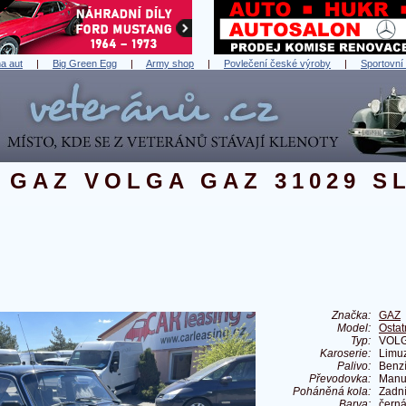
a aut
|
Big Green Egg
|
Army shop
|
Povlečení české výroby
|
Sportovní
GAZ VOLGA GAZ 31029 S
Značka:
GAZ
Model:
Ostat
Typ:
VOLG
Karoserie:
Limu
Palivo:
Benz
Převodovka:
Manu
Poháněná kola:
Zadn
Barva:
čern