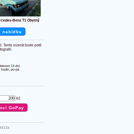
rcedes-Benz T1 Obytný
í nabídku
S. Tento inzerát bude poté
ografií.
atnost 14 dní.
 hodin, po-pá.
Kč
3413x