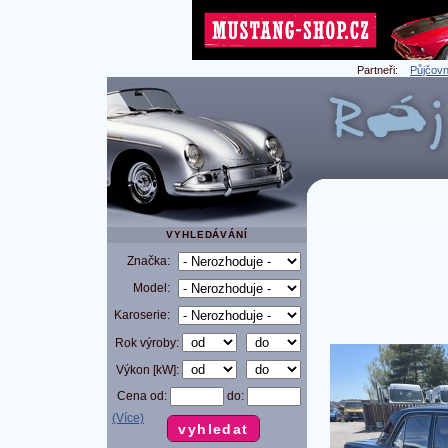
Partneři:
Půjčovn
VYHLEDÁVÁNÍ
Značka:
Model:
Karoserie:
Rok výroby:
Výkon [kW]:
Cena od:
do:
(Více)