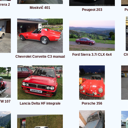
rera 2
Moskvič 401
Peugeot 203
Po
Ford Sierra 3.7i CLX 4x4
Ch
Chevrolet Corvette C3 manual
STW 107
Lancia Delta HF integrale
Porsche 356