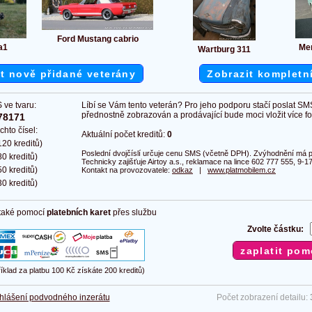
Ford Mustang cabrio
a1
Me
Wartburg 311
t nově přidané veterány
Zobrazit kompletn
 ve tvaru:
Líbí se Vám tento veterán? Pro jeho podporu stačí poslat SM
přednostně zobrazován a prodávající bude moci vložit více fot
78171
chto čísel:
Aktuální počet kreditů:
0
20 kreditů)
Poslední dvojčíslí určuje cenu SMS (včetně DPH). Zvýhodnění má pl
0 kreditů)
Technicky zajišťuje Airtoy a.s., reklamace na lince 602 777 555, 9-17
0 kreditů)
Kontakt na provozovatele:
odkaz
|
www.platmobilem.cz
0 kreditů)
 také pomocí
platebních karet
přes službu
Zvolte částku:
říklad za platbu 100 Kč získáte 200 kreditů)
hlášení podvodného inzerátu
Počet zobrazení detailu: