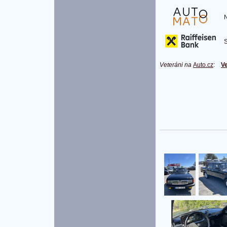
Na
S 
Veteráni na
Auto.cz
:
Ve