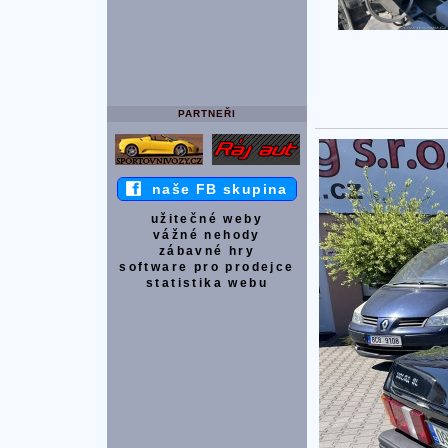
PARTNEŘI
naše FB skupina
užitečné weby
vážné nehody
zábavné hry
software pro prodejce
statistika webu