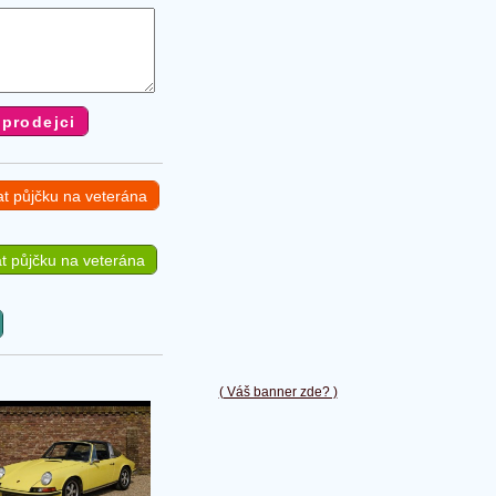
at půjčku na veterána
t půjčku na veterána
( Váš banner zde? )