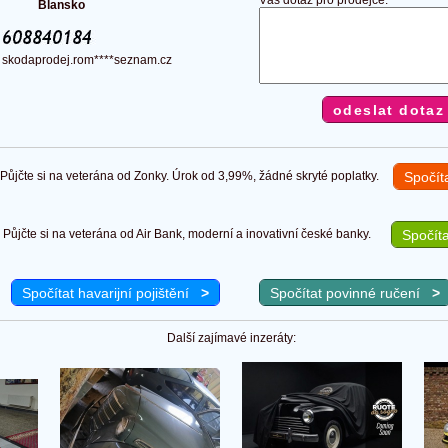
Váš dotaz pro prodejce:
Blansko
:
:
skodaprodej.rom****seznam.cz
ůjčte si na veterána od Zonky. Úrok od 3,99%, žádné skryté poplatky.
Spočít
Půjčte si na veterána od Air Bank, moderní a inovativní české banky.
Spočíta
Spočítat havarijní pojištění
>
Spočítat povinné ručení
>
Další zajímavé inzeráty: