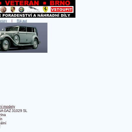
 vozy
|
Ráj aut
L
ní modely
A GAZ 31029 SL
zína
ín
ální
í
á