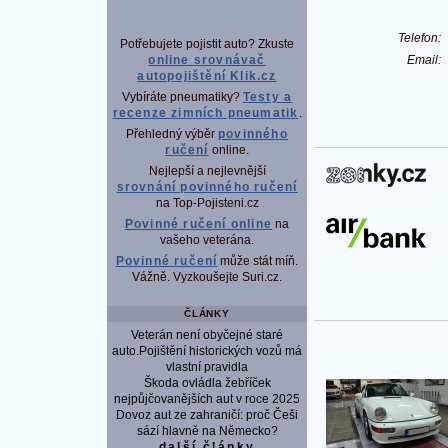
Telefon
Potřebujete pojistit auto? Zkuste
Email
online srovnávač
autopojištění Klik.cz
Vybíráte pneumatiky?
Testy a
recenze zimních pneumatik
.
Přehledný výběr
povinného
ručení
online.
Nejlepší a nejlevnější
P
srovnání povinného ručení
na Top-Pojisteni.cz
Povinné ručení online
na
vašeho veterána.
Povinné ručení
může stát míň.
Vážně. Vyzkoušejte Suri.cz.
ČLÁNKY
Veterán není obyčejné staré
auto.Pojištění historických vozů má
vlastní pravidla
Škoda ovládla žebříček
nejpůjčovanějších aut v roce 2025
Dovoz aut ze zahraničí: proč Češi
sází hlavně na Německo?
další články