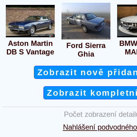
Aston Martin
BMW 
Ford Sierra
DB S Vantage
MA
Ghia
Zobrazit nově přida
Zobrazit kompletn
Počet zobrazení detai
Nahlášení podvodného 