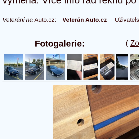
výměna. Více info rád řeknu po 
Veteráni na
Auto.cz
:
Veterán Auto.cz
Uživatel
Fotogalerie:
(
Zo