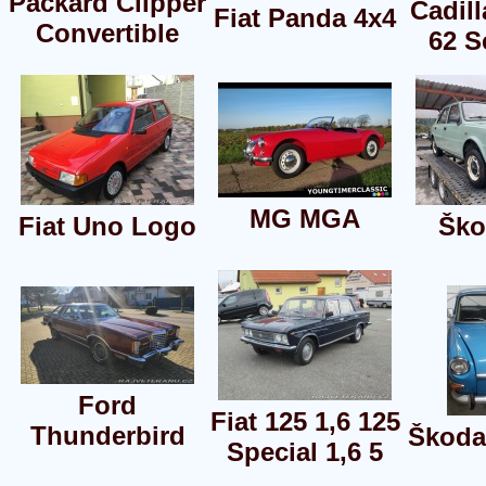
Packard Clipper
Cadill
Fiat Panda 4x4
Convertible
62 S
MG MGA
Fiat Uno Logo
Ško
Ford
Fiat 125 1,6 125
Thunderbird
Škoda
Special 1,6 5