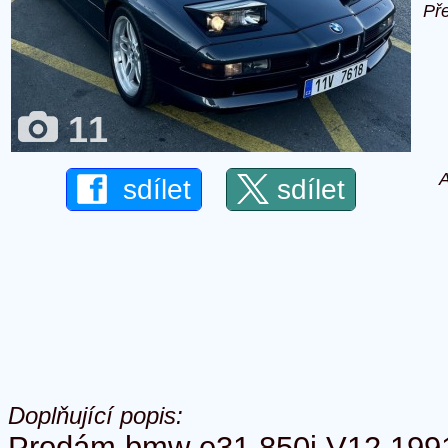
Př
11
A
sdílet
sdílet
Doplňující popis:
Prodám bmw e31 850i V12 1991