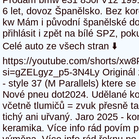
6 let, dovoz Španělsko. Bez ko
kw Mám i původní španělské dok
přihlásit i zpět na bílé SPZ, po
Celé auto ze všech stran ⬇️
https://youtube.com/shorts/x
si=gZELgyz_p5-3N4Ly Originál 
- style 37 (M Parallels) ktere s
Nové pneu dot2024. Udělané ko
včetně tlumičů = zvuk přesně ta
tichý ani uřvaný. Jaro 2025 - k
keramika. Více info rád povím 