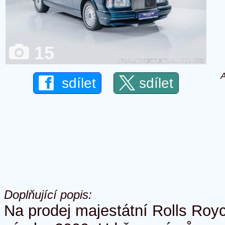
15
A
sdílet
sdílet
Doplňující popis:
Na prodej majestátní Rolls Roy