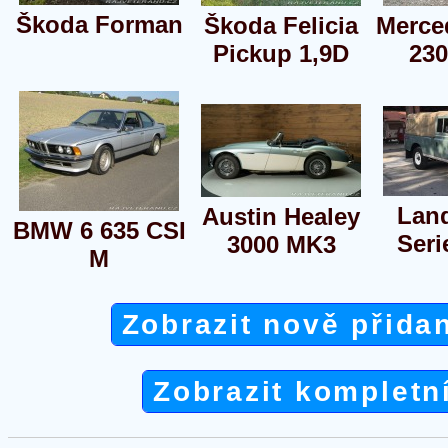
Škoda Forman
Škoda Felicia
Merce
Pickup 1,9D
23
Lan
Austin Healey
BMW 6 635 CSI
Serie
3000 MK3
M
Zobrazit nově přida
Zobrazit kompletn