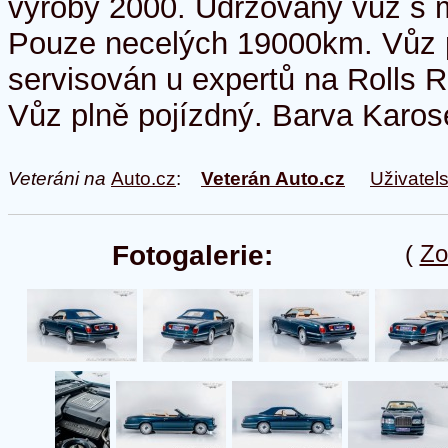
výroby 2000. Udržovaný vůz s
Pouze necelých 19000km. Vůz 
servisován u expertů na Rolls 
Vůz plně pojízdný. Barva Karos
Veteráni na
Auto.cz
:
Veterán Auto.cz
Uživatel
Fotogalerie:
(
Zo