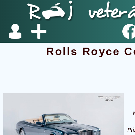
Rolls Royce C
Př