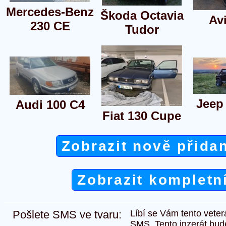
Mercedes-Benz
Škoda Octavia
Av
230 CE
Tudor
Jeep
Audi 100 C4
Fiat 130 Cupe
Zobrazit nově přida
Zobrazit kompletn
Pošlete SMS ve tvaru:
Líbí se Vám tento veter
SMS. Tento inzerát bud