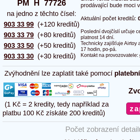
PM  H  77726
prodávající bude moci vlo
na jedno z těchto čísel:
Aktuální počet kreditů:
903 33 99
(+120 kreditů)
Poslední dvojčíslí určuje
903 33 79
(+80 kreditů)
platnost 14 dní.
Technicky zajišťuje Airtoy 
903 33 50
(+50 kreditů)
17 hodin, po-pá.
903 33 30
(+30 kreditů)
Kontakt na provozovatele:
Zvýhodnění lze zaplatit také pomocí
platebn
Zvo
(1 Kč = 2 kredity, tedy například za
platbu 100 Kč získáte 200 kreditů)
Počet zobrazení detai