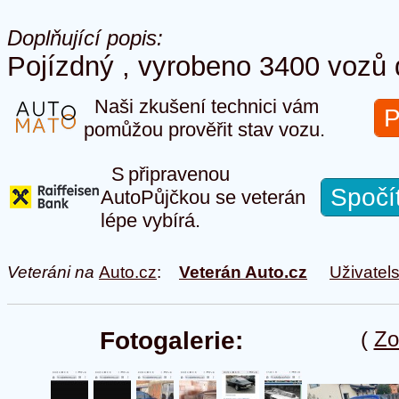
Doplňující popis:
Pojízdný , vyrobeno 3400 vozů
Naši zkušení technici vám
P
pomůžou prověřit stav vozu.
S připravenou
Spočí
AutoPůjčkou se veterán
lépe vybírá.
Veteráni na
Auto.cz
:
Veterán Auto.cz
Uživatel
Fotogalerie:
(
Zo