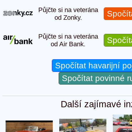
Půjčte si na veterána
Spočít
od Zonky.
Půjčte si na veterána
Spočít
od Air Bank.
Spočítat havarijní po
Spočítat povinné 
Další zajímavé in