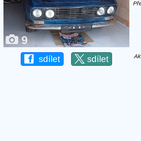
Př
9
Ak
sdílet
sdílet