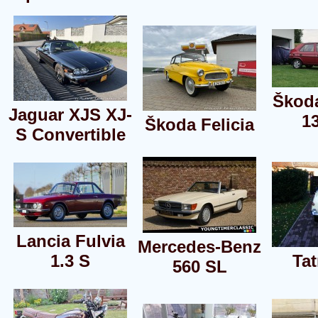
Škoda
Jaguar XJS XJ-
1
Škoda Felicia
S Convertible
Lancia Fulvia
Mercedes-Benz
1.3 S
Tat
560 SL