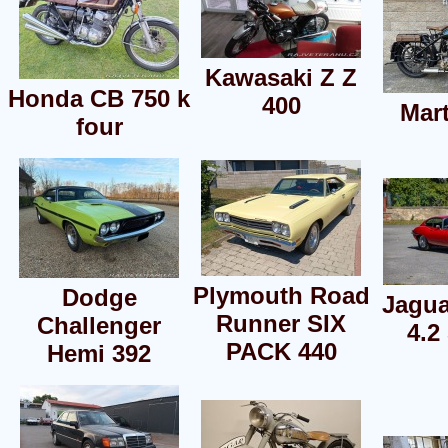
Kawasaki Z Z
Honda CB 750 k
400
Mar
four
Plymouth Road
Dodge
Jagua
Runner SIX
Challenger
4.2 
PACK 440
Hemi 392