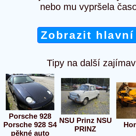
nebo mu vypršela časo
Zobrazit hlavní
Tipy na další zajímav
Porsche 928
NSU Prinz NSU
Porsche 928 S4
Ho
PRINZ
pěkné auto