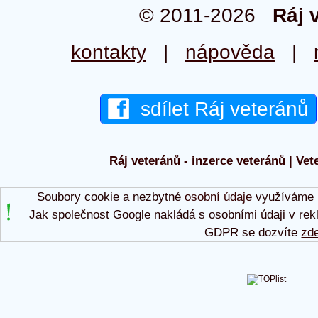
© 2011-2026
Ráj 
kontakty
|
nápověda
|
sdílet Ráj veteránů
Ráj veteránů - inzerce veteránů | Vet
Soubory cookie a nezbytné
osobní údaje
využíváme p
Jak společnost Google nakládá s osobními údaji v rek
GDPR se dozvíte
zd