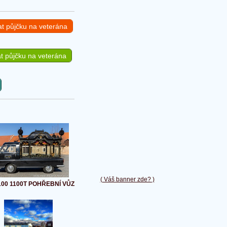
at půjčku na veterána
t půjčku na veterána
( Váš banner zde? )
1100 1100T POHŘEBNÍ VŮZ