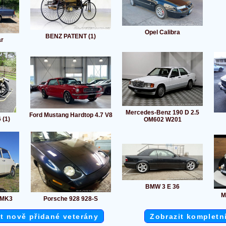
Opel Calibra
BENZ PATENT (1)
ar
Mercedes-Benz 190 D 2.5
Ford Mustang Hardtop 4.7 V8
 (1)
OM602 W201
BMW 3 E 36
M
i MK3
Porsche 928 928-S
t nově přidané veterány
Zobrazit kompletn