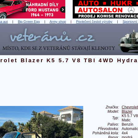
a aut
|
Big Green Egg
|
Army shop
|
Povlečení české výroby
|
Sportovní
rolet Blazer K5 5.7 V8 TBI 4WD Hydra
Značka:
Chevrolet
Model:
Blazer
K5 5.7 V
Typ:
Matic
Palivo:
Benzín
Převodovka:
Automati
Poháněná kola:
4x4
Barva:
modrá