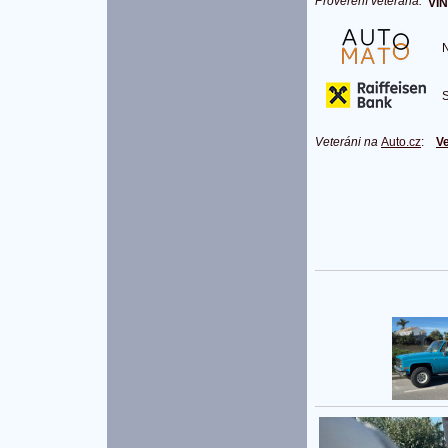
Prověření veterána:
VIN
Na
S 
Veteráni na
Auto.cz
:
Ve