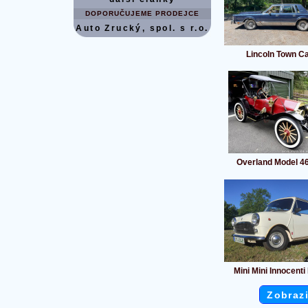
DOPORUČUJEME PRODEJCE
Auto Zrucký, spol. s r.o.
Lincoln Town C
Overland Model 46
Mini Mini Innocent
Zobrazi