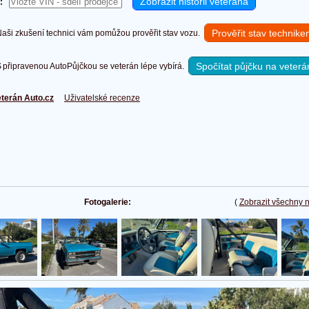
:
Prověřit stav technik
ši zkušení technici vám pomůžou prověřit stav vozu.
Spočítat půjčku na veterá
připravenou AutoPůjčkou se veterán lépe vybírá.
terán Auto.cz
Uživatelské recenze
Fotogalerie:
(
Zobrazit všechny 