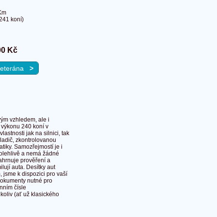
Km
241 koní)
00 Kč
 veterána
>
vým vzhledem, ale i
 výkonu 240 koní v
stnosti jak na silnici, tak
hladič, zkontrolovanou
tiky. Samozřejmostí je i
spolehlivě a nemá žádné
hrnuje prověření a
lují auta. Desítky aut
jsme k dispozici pro vaší
 dokumenty nutné pro
nním čísle
liv (ať už klasického