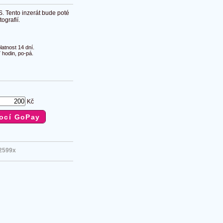
S. Tento inzerát bude poté
ografií.
atnost 14 dní.
 hodin, po-pá.
Kč
2599x