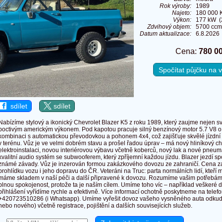
Rok výroby:
1989
Najeto:
180 000 
Výkon:
177 kW (
Zdvihový objem:
5700 ccm
Datum aktualizace:
6.8.2026
Cena:
780 0
Spočítat půjčku na
sdílet
sdílet
Nabízíme stylový a ikonický Chevrolet Blazer K5 z roku 1989, který zaujme nejen s
poctivým americkým výkonem. Pod kapotou pracuje silný benzínový motor 5.7 V8 o
kombinaci s automatickou převodovkou a pohonem 4x4, což zajišťuje skvělé jízdní vla
v terénu. Vůz je ve velmi dobrém stavu a prošel řadou úprav – má nový hliníkový c
elektroinstalaci, novou interiérovou výbavu včetně koberců, nový lak a nové pneuma
kvalitní audio systém se subwooferem, který zpříjemní každou jízdu. Blazer jezdí 
známé závady. Vůz je inzerován formou zakázkového dovozu ze zahraničí. Cena za
prohlídku vozu i jeho dopravu do ČR. Veteráni na Truc: parta normálních lidí, kteří mi
máme skladem v naší péči a další připravené k dovozu. Rozumíme vašim potřebám, 
plnou spokojenost, protože ta je naším cílem. Umíme toho víc – například veškeré
přihlášení vyřídíme rychle a efektivně. Více informací ochotně poskytneme na telefo
+420723510286 (i Whatsapp). Umíme vyřešit dovoz vašeho vysněného auta odkudko
nebo nového) včetně registrace, pojištění a dalších souvisejících služeb.