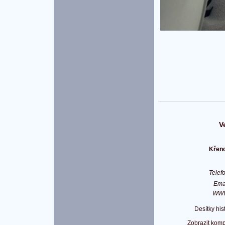
V
Křeno
Tele
Ema
WW
Desítky his
Zobrazit komp