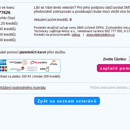
 ve tvaru:
Líbí se Vám tento veterán? Pro jeho podporu stačí poslat SM
přednostně zobrazován a prodávající bude moci vložit více fot
77626
chto čísel:
Aktuální počet kreditů:
0
20 kreditů)
Poslední dvojčíslí určuje cenu SMS (včetně DPH). Zvýhodnění má pl
0 kreditů)
Technicky zajišťuje Airtoy a.s., reklamace na lince 602 777 555, 9-17
0 kreditů)
Kontakt na provozovatele:
odkaz
|
www.platmobilem.cz
0 kreditů)
 také pomocí
platebních karet
přes službu
Zvolte částku:
říklad za platbu 100 Kč získáte 200 kreditů)
hlášení podvodného inzerátu
Počet zobrazení detailu:
Zpět na seznam veteránů