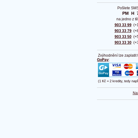
Pošlete SMS
PM  H  
na jedno z tě
903 33 99
(+1
903 33 79
(+8
903 33 50
(+5
903 33 30
(+3
Zvýhodnění lze zaplatit
GoPay
:
(1 Kč = 2 kredity, tedy nap
Na