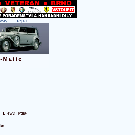
 vozy
|
Ráj aut
-Matic
8 TBI 4WD Hydra-
cká