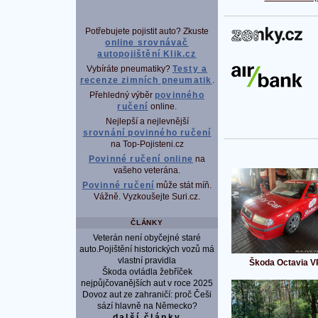
Potřebujete pojistit auto? Zkuste
P
online srovnávač
autopojištění Klik.cz
Vybíráte pneumatiky?
Testy a
recenze zimních pneumatik
.
Přehledný výběr
povinného
ručení
online.
Nejlepší a nejlevnější
srovnání povinného ručení
na Top-Pojisteni.cz
Povinné ručení online
na
vašeho veterána.
Povinné ručení
může stát míň.
Vážně. Vyzkoušejte Suri.cz.
ČLÁNKY
Veterán není obyčejné staré
auto.Pojištění historických vozů má
vlastní pravidla
Škoda Octavia 
Škoda ovládla žebříček
nejpůjčovanějších aut v roce 2025
Dovoz aut ze zahraničí: proč Češi
sází hlavně na Německo?
další články