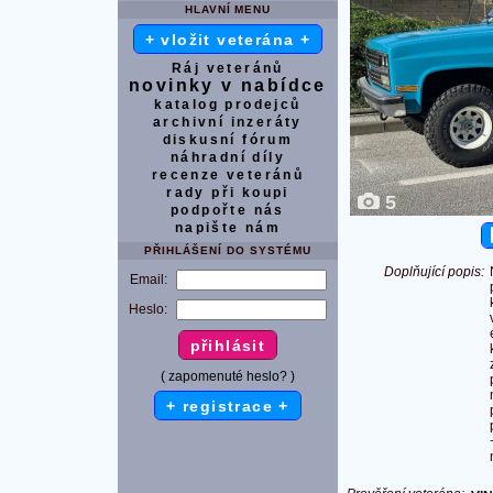
HLAVNÍ MENU
+ vložit veterána +
Ráj veteránů
novinky v nabídce
katalog prodejců
archivní inzeráty
diskusní fórum
náhradní díly
recenze veteránů
rady při koupi
5
podpořte nás
napište nám
PŘIHLÁŠENÍ DO SYSTÉMU
Doplňující popis:
Email:
Heslo:
( zapomenuté heslo? )
+ registrace +