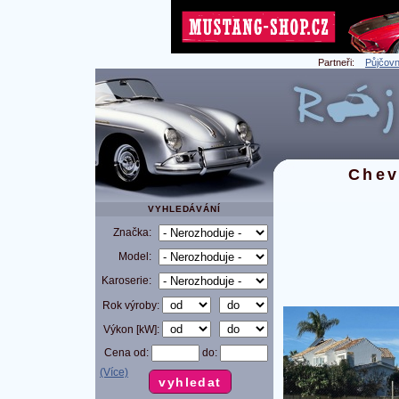
Partneři:
Půjčovn
Chev
VYHLEDÁVÁNÍ
Značka:
Model:
Karoserie:
Rok výroby:
Výkon [kW]:
Cena od:
do:
(Více)