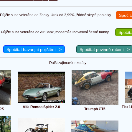
ůjčte si na veterána od Zonky. Úrok od 3,99%, žádné skryté poplatky.
Spočít
Půjčte si na veterána od Air Bank, moderní a inovativní české banky.
Spočíta
Spočítat havarijní pojištění
>
Spočítat povinné ručení
>
Další zajímavé inzeráty:
Alfa Romeo Spider 2.0
Fiat 
VRS
Triumph GT6