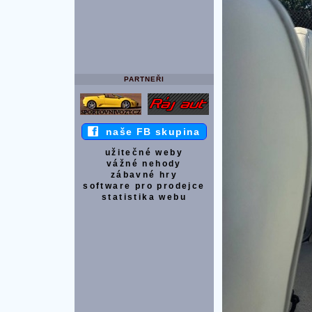
PARTNEŘI
naše FB skupina
užitečné weby
vážné nehody
zábavné hry
software pro prodejce
statistika webu