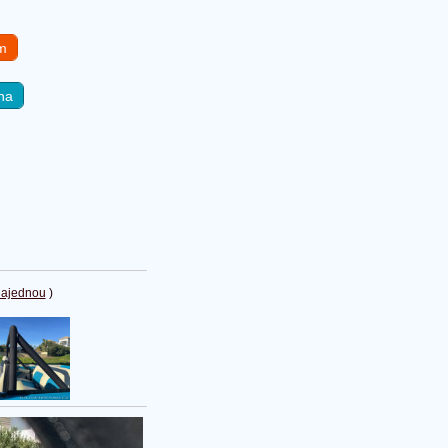
em
na
najednou
)