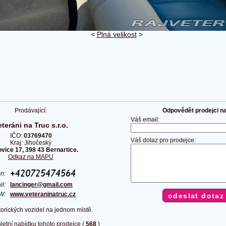
<
Plná velikost
>
Prodávající:
Odpovědět prodejci na 
Váš email:
eteráni na Truc s.r.o.
IČO:
03769470
Váš dotaz pro prodejce:
Kraj: Jihočeský
vice 17, 398 43 Bernartice.
Odkaz na MAPU
fon:
il:
lancinger@gmail.com
W:
www.veteraninatruc.cz
torických vozidel na jednom místě.
letní nabídku tohoto prodejce (
568
)