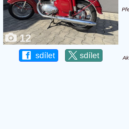
Př
12
sdílet
sdílet
Ak