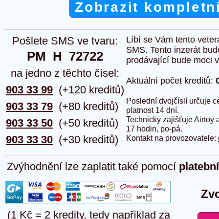
Zobrazit kompletn
Pošlete SMS ve tvaru:
Líbí se Vám tento veter
SMS. Tento inzerát bud
PM  H  72722
prodávající bude moci vlo
na jedno z těchto čísel:
Aktuální počet kreditů:
903 33 99
(+120 kreditů)
Poslední dvojčíslí určuje
903 33 79
(+80 kreditů)
platnost 14 dní.
Technicky zajišťuje Airtoy 
903 33 50
(+50 kreditů)
17 hodin, po-pá.
903 33 30
(+30 kreditů)
Kontakt na provozovatele:
Zvýhodnění lze zaplatit také pomocí
platebn
Zvo
(1 Kč = 2 kredity, tedy například za