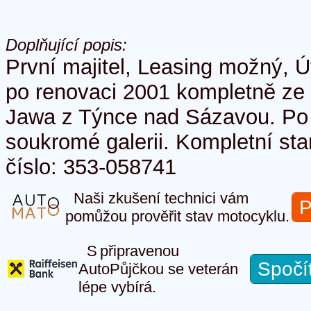
Doplňující popis:
První majitel, Leasing možný, 
po renovaci 2001 kompletně ze 
Jawa z Týnce nad Sázavou. Po 
soukromé galerii. Kompletní sta
číslo: 353-058741
Naši zkušení technici vám
P
pomůžou prověřit stav motocyklu.
S připravenou
Spočí
AutoPůjčkou se veterán
lépe vybírá.