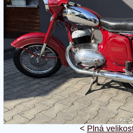
<
Plná velikos