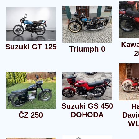
Kawa
Suzuki GT 125
Triumph 0
2
Suzuki GS 450
Ha
DOHODA
ČZ 250
Dav
WL