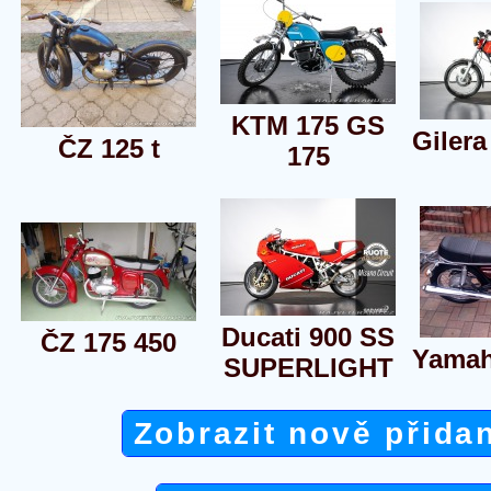
KTM 175 GS
Gilera
ČZ 125 t
175
Ducati 900 SS
ČZ 175 450
Yamah
SUPERLIGHT
Zobrazit nově přida