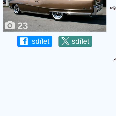
Př
23
sdílet
sdílet
A