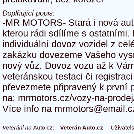
Doplňující popis:
-MR MOTORS- Stará i nová auta
kterou rádi sdílíme s ostatními
individuální dovoz vozidel z ce
zakázku dovezeme Vašeho vysn
nový vůz. Dovoz vozu až k Vá
veteránskou testaci či registra
převezmete připravený k první 
na: mrmotors.cz/vozy-na-prod
Více info na mrmotors@email.c
Veteráni na
Auto.cz
:
Veterán Auto.cz
Uživatel