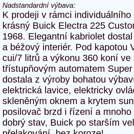
Nadstandardní výbava:
K prodeji v rámci individuálníh
krásný Buick Electra 225 Custo
1968. Elegantní kabriolet dosta
a béžový interiér. Pod kapotou
cui/7 litrů a výkonu 360 koní ve
třístupňovým automatem Super T
dostala z výroby bohatou výbavu
elektrická lavice, elektricky ov
skleněným oknem a krytem sun
posilovač brzd i řízení a mnoho 
dobrý stav, Buick po starším ve
přelakování, bez koroze!