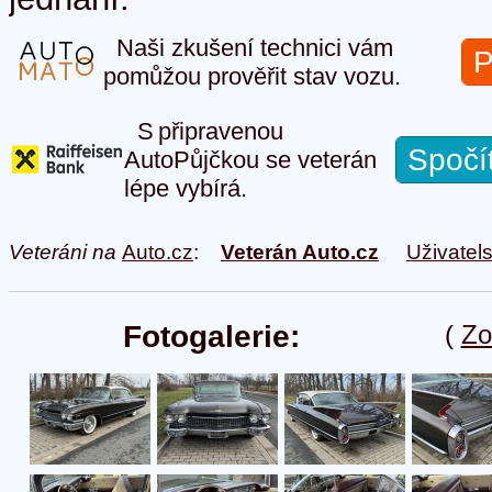
Naši zkušení technici vám
P
pomůžou prověřit stav vozu.
S připravenou
Spočí
AutoPůjčkou se veterán
lépe vybírá.
Veteráni na
Auto.cz
:
Veterán Auto.cz
Uživatel
Fotogalerie:
(
Zo