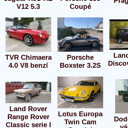
Pra
V12 5.3
Coupé
Lan
TVR Chimaera
Porsche
Disco
4.0 V8 benzí
Boxster 3.2S
Land Rover
Lotus Europa
Range Rover
Dod
Twin Cam
Classic serie I
vá