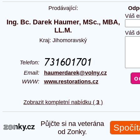
Prodávající:
Odpo
Váš e
Ing. Bc. Darek Haumer, MSc., MBA,
LL.M.
Váš d
Kraj: Jihomoravský
Telefon:
Email:
haumerdarek@volny.cz
WWW:
www.restorations.cz
Zobrazit kompletní nabídku (
3
)
Půjčte si na veterána
Spočít
od Zonky.