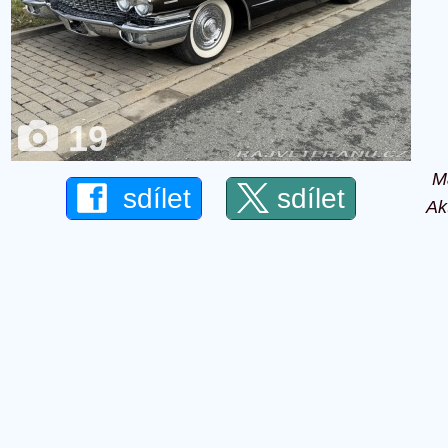
19
M
sdílet
sdílet
Ak