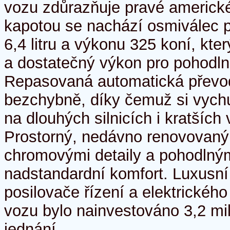
vozu zdůrazňuje pravé americk
kapotou se nachází osmiválec 
6,4 litru a výkonu 325 koní, kte
a dostatečný výkon pro pohodln
Repasovaná automatická převo
bezchybně, díky čemuž si vychu
na dlouhých silnicích i kratších
Prostorný, nedávno renovovaný 
chromovými detaily a pohodlným
nadstandardní komfort. Luxusn
posilovače řízení a elektrickéh
vozu bylo nainvestováno 3,2 mi
jednání.