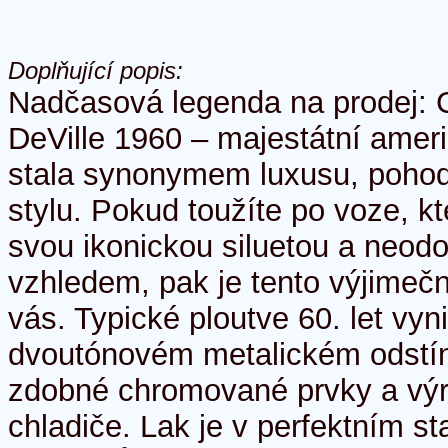
Doplňující popis:
Nadčasová legenda na prodej: 
DeVille 1960 – majestátní ameri
stala synonymem luxusu, pohod
stylu. Pokud toužíte po voze, k
svou ikonickou siluetou a neodo
vzhledem, pak je tento výjimečn
vás. Typické ploutve 60. let vyni
dvoutónovém metalickém odstín
zdobné chromované prvky a vý
chladiče. Lak je v perfektním st