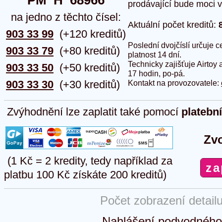
PM  H  68966
prodávající bude moci vlo
na jedno z těchto čísel:
Aktuální počet kreditů:
903 33 99
(+120 kreditů)
Poslední dvojčíslí určuje
903 33 79
(+80 kreditů)
platnost 14 dní.
Technicky zajišťuje Airtoy 
903 33 50
(+50 kreditů)
17 hodin, po-pá.
903 33 30
(+30 kreditů)
Kontakt na provozovatele:
Zvýhodnění lze zaplatit také pomocí
platebn
Zvo
(1 Kč = 2 kredity, tedy například za
platbu 100 Kč získáte 200 kreditů)
Počet zobrazení detail
Nahlášení podvodného 