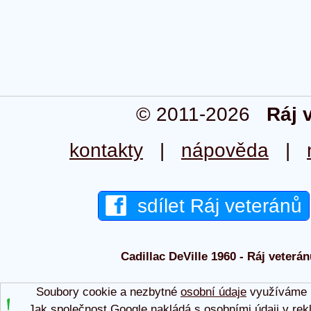
© 2011-2026
Ráj 
kontakty
|
nápověda
|
sdílet Ráj veteránů
Cadillac DeVille 1960 - Ráj veterán
Soubory cookie a nezbytné
osobní údaje
využíváme p
Jak společnost Google nakládá s osobními údaji v rek