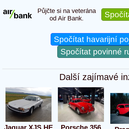
Půjčte si na veterána
Spočít
od Air Bank.
Spočítat havarijní po
Spočítat povinné 
Další zajímavé in
Jaguar XJS HE
Porsche 356