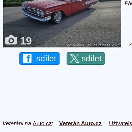
Př
19
A
sdílet
sdílet
Veteráni na
Auto.cz
:
Veterán Auto.cz
Uživatel