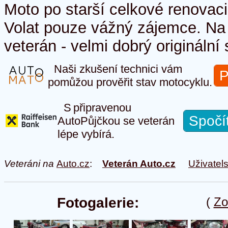
Moto po starší celkové renovaci
Volat pouze vážný zájemce. Na
veterán - velmi dobrý originální 
Naši zkušení technici vám
P
pomůžou prověřit stav motocyklu.
S připravenou
Spočí
AutoPůjčkou se veterán
lépe vybírá.
Veteráni na
Auto.cz
:
Veterán Auto.cz
Uživatel
Fotogalerie:
(
Zo