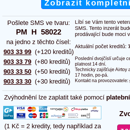
Zobrazit kompletn
Pošlete SMS ve tvaru:
Líbí se Vám tento veter
SMS. Tento inzerát bud
PM  H  58022
prodávající bude moci vlo
na jedno z těchto čísel:
Aktuální počet kreditů:
903 33 99
(+120 kreditů)
Poslední dvojčíslí určuje
903 33 79
(+80 kreditů)
platnost 14 dní.
Technicky zajišťuje Airtoy 
903 33 50
(+50 kreditů)
17 hodin, po-pá.
903 33 30
(+30 kreditů)
Kontakt na provozovatele:
Zvýhodnění lze zaplatit také pomocí
platebn
Zvo
(1 Kč = 2 kredity, tedy například za