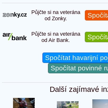
Půjčte si na veterána
Spočít
od Zonky.
Půjčte si na veterána
Spočít
od Air Bank.
Spočítat havarijní po
Spočítat povinné 
Další zajímavé in