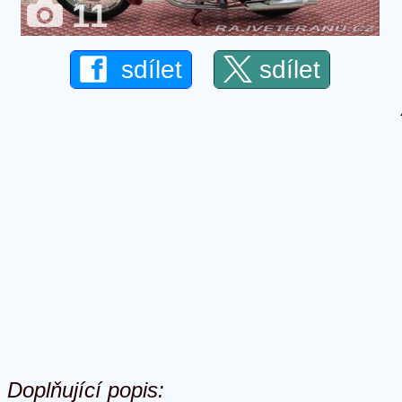
11
sdílet
sdílet
Doplňující popis: