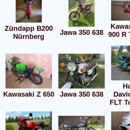
Kawa
Zündapp B200
Jawa 350 638
900 R
Nürnberg
Ha
Kawasaki Z 650
Jawa 350 638
Davi
FLT T