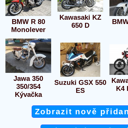
Kawasaki KZ
BMW R 80
BMW
650 D
Monolever
Jawa 350
Kawa
Suzuki GSX 550
350/354
K4 
ES
Kývačka
Zobrazit nově přida