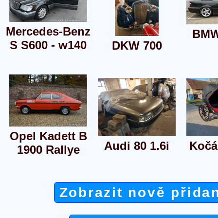
Mercedes-Benz
BMW
S S600 - w140
DKW 700
Opel Kadett B
Audi 80 1.6i
Kočá
1900 Rallye
Zobrazit nově přida