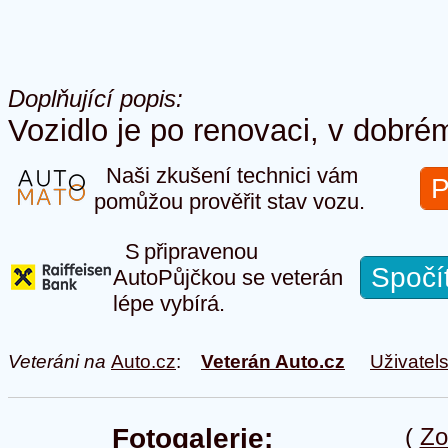
Doplňující popis:
Vozidlo je po renovaci, v dobr
Naši zkušení technici vám
P
pomůžou prověřit stav vozu.
S připravenou
Spočí
AutoPůjčkou se veterán
lépe vybírá.
Veteráni na
Auto.cz
:
Veterán Auto.cz
Uživatel
Fotogalerie:
(
Zo