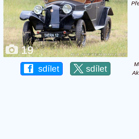
Př
19
M
sdílet
sdílet
Ak