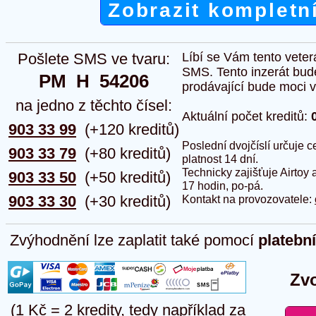
Zobrazit kompletn
Pošlete SMS ve tvaru:
Líbí se Vám tento veter
SMS. Tento inzerát bud
PM  H  54206
prodávající bude moci vlo
na jedno z těchto čísel:
Aktuální počet kreditů:
903 33 99
(+120 kreditů)
Poslední dvojčíslí určuje
903 33 79
(+80 kreditů)
platnost 14 dní.
Technicky zajišťuje Airtoy 
903 33 50
(+50 kreditů)
17 hodin, po-pá.
903 33 30
(+30 kreditů)
Kontakt na provozovatele:
Zvýhodnění lze zaplatit také pomocí
platebn
Zvo
(1 Kč = 2 kredity, tedy například za