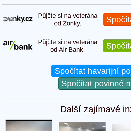
Půjčte si na veterána
Spočít
od Zonky.
Půjčte si na veterána
Spočít
od Air Bank.
Spočítat havarijní po
Spočítat povinné 
Další zajímavé in