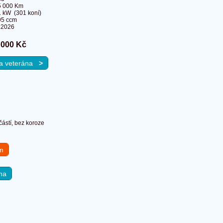
5 000 Km
 kW (301 koní)
95 ccm
.2026
 000 Kč
 na veterána
>
ástí, bez koroze
em
na