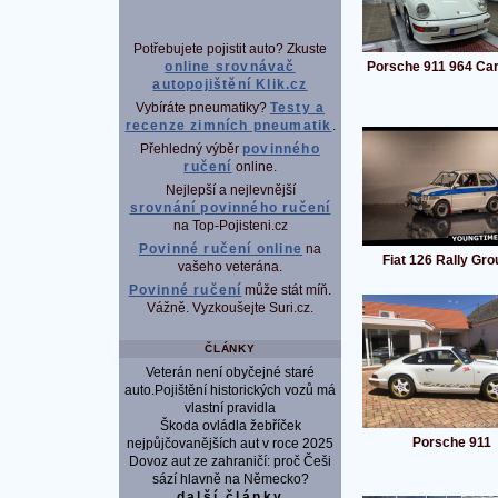
Potřebujete pojistit auto? Zkuste
Porsche 911 964 Car
online srovnávač
autopojištění Klik.cz
Vybíráte pneumatiky?
Testy a
recenze zimních pneumatik
.
Přehledný výběr
povinného
ručení
online.
Nejlepší a nejlevnější
srovnání povinného ručení
na Top-Pojisteni.cz
Povinné ručení online
na
Fiat 126 Rally Gro
vašeho veterána.
Povinné ručení
může stát míň.
Vážně. Vyzkoušejte Suri.cz.
ČLÁNKY
Veterán není obyčejné staré
auto.Pojištění historických vozů má
vlastní pravidla
Škoda ovládla žebříček
Porsche 911
nejpůjčovanějších aut v roce 2025
Dovoz aut ze zahraničí: proč Češi
sází hlavně na Německo?
další články