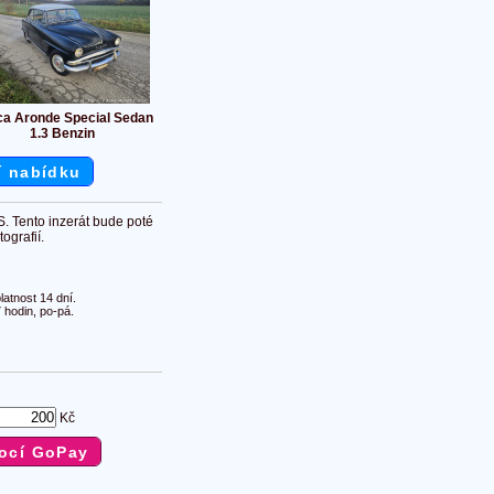
a Aronde Special Sedan
1.3 Benzin
í nabídku
S. Tento inzerát bude poté
ografií.
atnost 14 dní.
 hodin, po-pá.
Kč