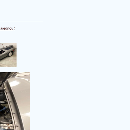
najednou
)