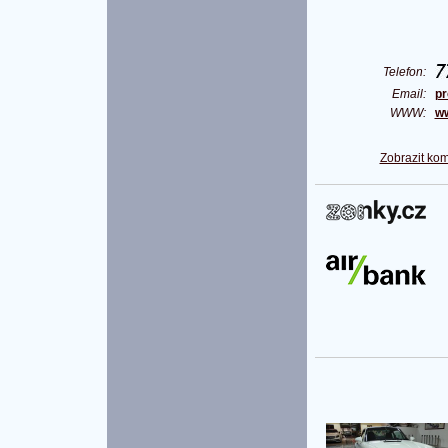
Telefon:
Email:
pr
WWW:
ww
Zobrazit kom
P