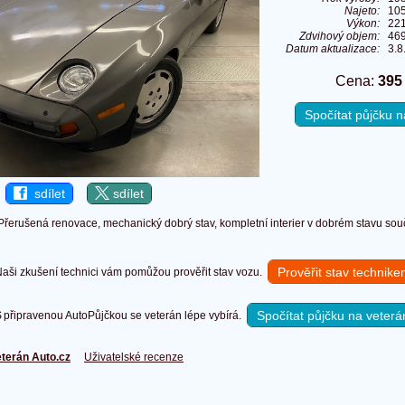
Najeto:
10
Výkon:
221
Zdvihový objem:
46
Datum aktualizace:
3.8
Cena:
395
Spočítat půjčku
sdílet
sdílet
Přerušená renovace, mechanický dobrý stav, kompletní interier v dobrém stavu souč
Prověřit stav technik
ši zkušení technici vám pomůžou prověřit stav vozu.
Spočítat půjčku na veterá
připravenou AutoPůjčkou se veterán lépe vybírá.
terán Auto.cz
Uživatelské recenze