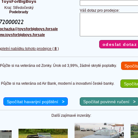
ToysForBigBoys
Kraj: Středočeský
Váš dotaz pro prodejce:
Podebrady
ochazka@toysforbigboys.forsale
w.toysforbigboys.forsale
pletní nabídku tohoto prodejce (
8
)
ůjčte si na veterána od Zonky. Úrok od 3,99%, žádné skryté poplatky.
Spočít
Půjčte si na veterána od Air Bank, moderní a inovativní české banky.
Spočíta
Spočítat havarijní pojištění
>
Spočítat povinné ručení
>
Další zajímavé inzeráty: