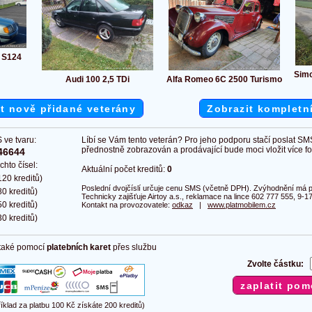
 S124
Simc
Audi 100 2,5 TDi
Alfa Romeo 6C 2500 Turismo
t nově přidané veterány
Zobrazit kompletn
 ve tvaru:
Líbí se Vám tento veterán? Pro jeho podporu stačí poslat SM
přednostně zobrazován a prodávající bude moci vložit více fot
46644
chto čísel:
Aktuální počet kreditů:
0
20 kreditů)
Poslední dvojčíslí určuje cenu SMS (včetně DPH). Zvýhodnění má pl
0 kreditů)
Technicky zajišťuje Airtoy a.s., reklamace na lince 602 777 555, 9-17
0 kreditů)
Kontakt na provozovatele:
odkaz
|
www.platmobilem.cz
0 kreditů)
 také pomocí
platebních karet
přes službu
Zvolte částku:
říklad za platbu 100 Kč získáte 200 kreditů)