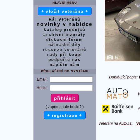
HLAVNÍ MENU
+ vložit veterána +
Ráj veteránů
novinky v nabídce
katalog prodejců
archivní inzeráty
diskusní fórum
náhradní díly
recenze veteránů
rady při koupi
5
podpořte nás
napište nám
PŘIHLÁŠENÍ DO SYSTÉMU
Doplňující popis:
Email:
Heslo:
Na
( zapomenuté heslo? )
S 
+ registrace +
Veteráni na
Auto.cz
:
Ve