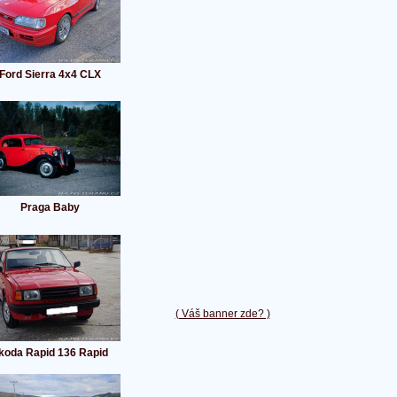
Ford Sierra 4x4 CLX
Praga Baby
( Váš banner zde? )
koda Rapid 136 Rapid