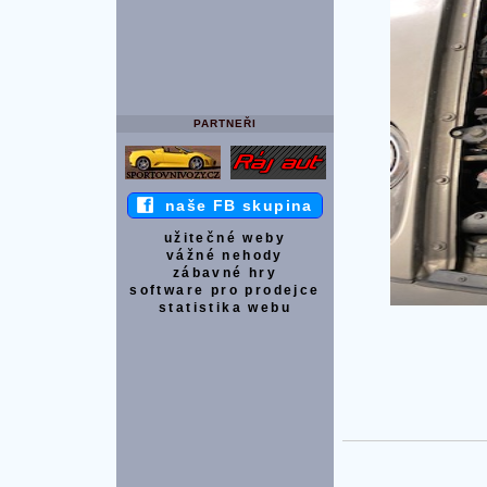
PARTNEŘI
naše FB skupina
užitečné weby
vážné nehody
zábavné hry
software pro prodejce
statistika webu