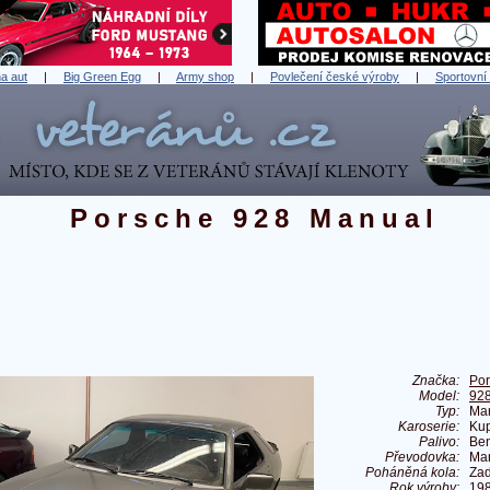
a aut
|
Big Green Egg
|
Army shop
|
Povlečení české výroby
|
Sportovní
Porsche 928 Manual
Značka:
Po
Model:
92
Typ:
Ma
Karoserie:
Ku
Palivo:
Ben
Převodovka:
Ma
Poháněná kola:
Zad
Rok výroby:
19