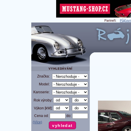
Partneři:
Půjčovn
VYHLEDÁVÁNÍ
Značka:
Model:
Karoserie:
Rok výroby:
Výkon [kW]:
Cena od:
do:
(Více)