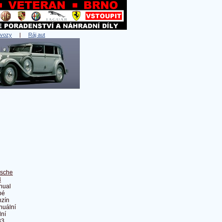
 vozy
|
Ráj aut
rsche
8
nual
pé
zín
nuální
ní
83