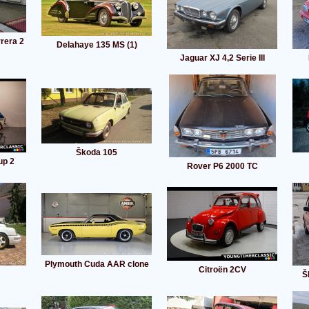
rera 2
Delahaye 135 MS (1)
Jaguar XJ 4,2 Serie III
Škoda 105
up 2
Rover P6 2000 TC
Plymouth Cuda AAR clone
Citroën 2CV
Š