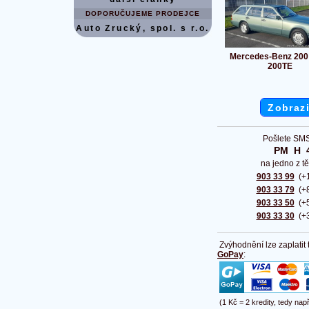
DOPORUČUJEME PRODEJCE
Auto Zrucký, spol. s r.o.
Mercedes-Benz 200
200TE
Zobrazi
Pošlete SMS
PM  H  
na jedno z tě
903 33 99
(+1
903 33 79
(+8
903 33 50
(+5
903 33 30
(+3
Zvýhodnění lze zaplatit
GoPay
:
(1 Kč = 2 kredity, tedy nap