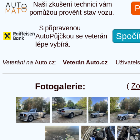
Naši zkušení technici vám
P
pomůžou prověřit stav vozu.
S připravenou
Spočí
AutoPůjčkou se veterán
lépe vybírá.
Veteráni na
Auto.cz
:
Veterán Auto.cz
Uživatel
Fotogalerie:
(
Zo