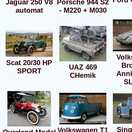
Jaguar 250 V8
Porsche 944 S2
automat
- M220 + M030
Vol
Scat 20/30 HP
Br
UAZ 469
SPORT
Anni
CHemik
S
Sing
Volkswagen T1