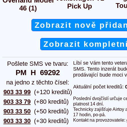
Overland Model
Tou
Pick Up
46 (1)
Zobrazit nově přida
Zobrazit kompletn
Pošlete SMS ve tvaru:
Líbí se Vám tento veter
SMS. Tento inzerát bud
PM  H  69292
prodávající bude moci vlo
na jedno z těchto čísel:
Aktuální počet kreditů:
903 33 99
(+120 kreditů)
Poslední dvojčíslí určuje
903 33 79
(+80 kreditů)
platnost 14 dní.
Technicky zajišťuje Airtoy 
903 33 50
(+50 kreditů)
17 hodin, po-pá.
903 33 30
(+30 kreditů)
Kontakt na provozovatele: