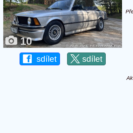
Př
10
sdílet
sdílet
Ak