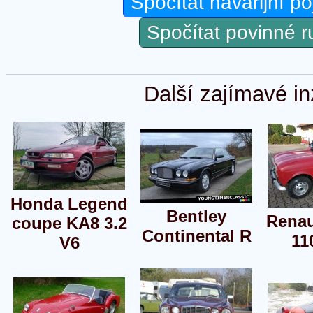
Spočítat havarijní po
Spočítat povinné 
Další zajímavé in
Honda Legend
Bentley
Renau
coupe KA8 3.2
Continental R
11
V6