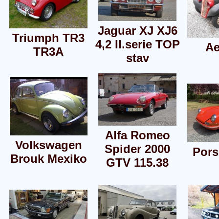
Jaguar XJ XJ6
Triumph TR3
4,2 II.serie TOP
Ae
TR3A
stav
Alfa Romeo
Volkswagen
Spider 2000
Pors
Brouk Mexiko
GTV 115.38