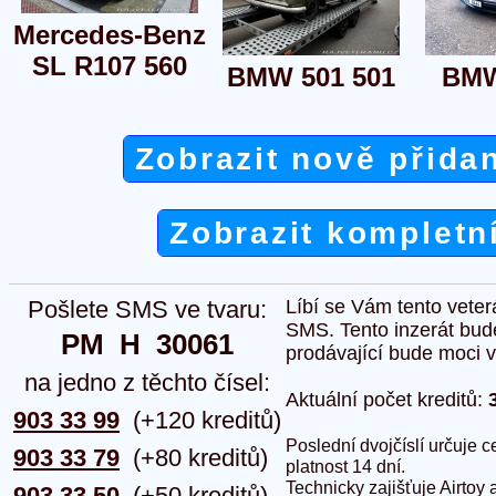
Mercedes-Benz
SL R107 560
BMW 501 501
BMW
Zobrazit nově přida
Zobrazit kompletn
Pošlete SMS ve tvaru:
Líbí se Vám tento veter
SMS. Tento inzerát bud
PM  H  30061
prodávající bude moci vlo
na jedno z těchto čísel:
Aktuální počet kreditů:
903 33 99
(+120 kreditů)
Poslední dvojčíslí určuje
903 33 79
(+80 kreditů)
platnost 14 dní.
Technicky zajišťuje Airtoy 
903 33 50
(+50 kreditů)