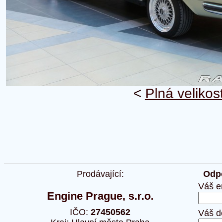
<
Plná velikos
Prodávající:
Odpo
Váš e
Engine Prague, s.r.o.
IČO:
27450562
Váš d