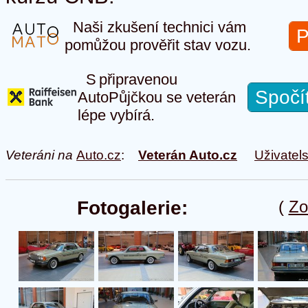
Naši zkušení technici vám
P
pomůžou prověřit stav vozu.
S připravenou
Spočí
AutoPůjčkou se veterán
lépe vybírá.
Veteráni na
Auto.cz
:
Veterán Auto.cz
Uživatel
Fotogalerie:
(
Zo