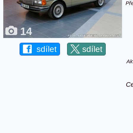
Př
14
sdílet
sdílet
Ak
Ce