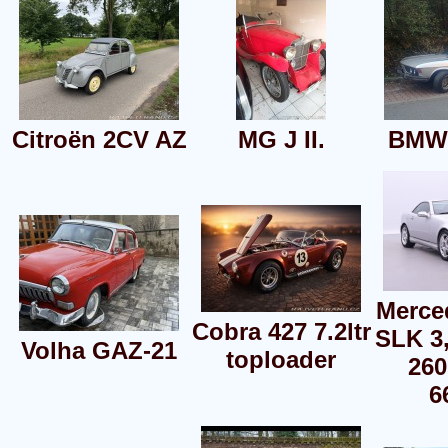
Citroën 2CV AZ
MG J II.
BMW 
Merce
Cobra 427 7.2ltr
SLK 3
Volha GAZ-21
toploader
26
6