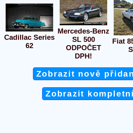
Mercedes-Benz
Cadillac Series
SL 500
Fiat 8
62
ODPOČET
S
DPH!
Zobrazit nově přida
Zobrazit kompletn