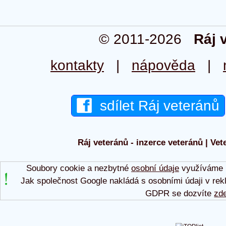
© 2011-2026
Ráj 
kontakty
|
nápověda
|
sdílet Ráj veteránů
Ráj veteránů - inzerce veteránů | Vet
Soubory cookie a nezbytné
osobní údaje
využíváme p
Jak společnost Google nakládá s osobními údaji v rek
GDPR se dozvíte
zd