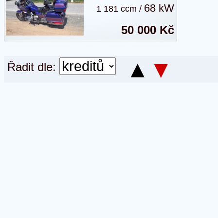
68 kW
1 181 ccm /
50 000 Kč
▲
▼
Řadit dle: