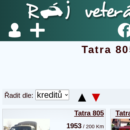
Tatra 80
▲
▼
Řadit dle:
Tatra 805
Tatr
1953
/ 200 Km