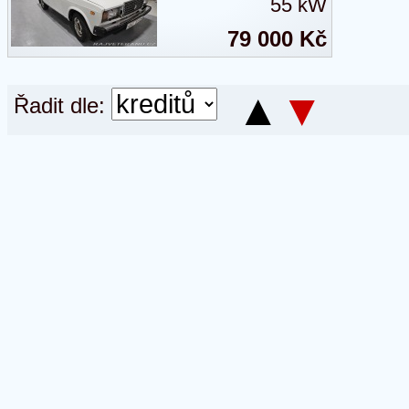
55 kW
79 000 Kč
▲
▼
Řadit dle: