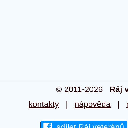
© 2011-2026
Ráj 
kontakty
|
nápověda
|
sdílet Ráj veteránů