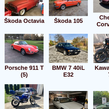
Che
Škoda Octavia
Škoda 105
Corv
Porsche 911 T
BMW 7 40iL
Kawa
(5)
E32