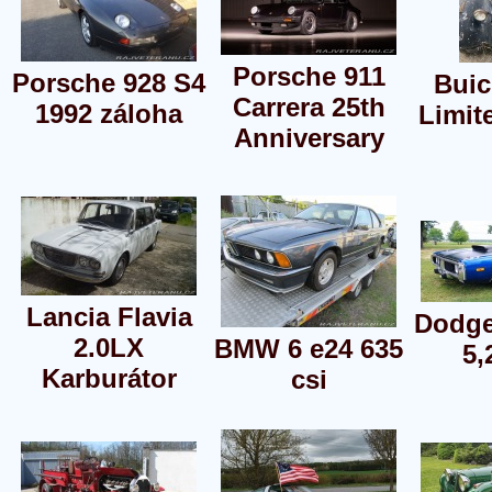
Porsche 911
Porsche 928 S4
Buic
Carrera 25th
1992 záloha
Limit
Anniversary
Lancia Flavia
Dodge
2.0LX
BMW 6 e24 635
5,
Karburátor
csi