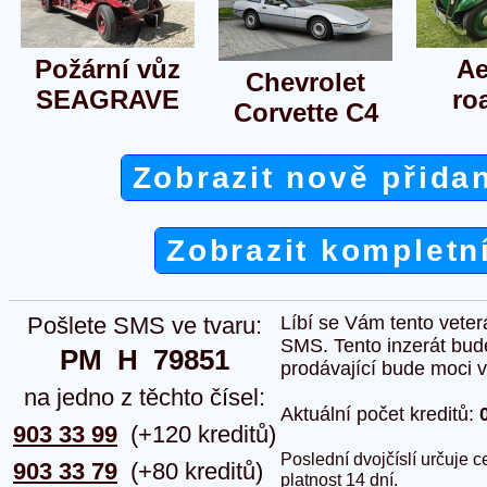
Požární vůz
Ae
Chevrolet
SEAGRAVE
ro
Corvette C4
Zobrazit nově přida
Zobrazit kompletn
Pošlete SMS ve tvaru:
Líbí se Vám tento veter
SMS. Tento inzerát bud
PM  H  79851
prodávající bude moci vlo
na jedno z těchto čísel:
Aktuální počet kreditů:
903 33 99
(+120 kreditů)
Poslední dvojčíslí určuje
903 33 79
(+80 kreditů)
platnost 14 dní.