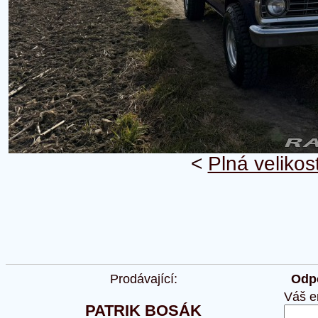
<
Plná velikos
Prodávající:
Odpo
Váš e
PATRIK BOSÁK