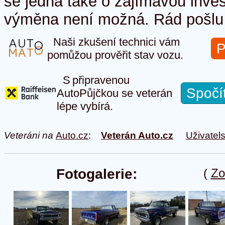
se jedná také o zajímavou inves
výměna není možná. Rád pošlu 
Naši zkušení technici vám
P
pomůžou prověřit stav vozu.
S připravenou
Spočí
AutoPůjčkou se veterán
lépe vybírá.
Veteráni na
Auto.cz
:
Veterán Auto.cz
Uživatel
Fotogalerie:
(
Zo