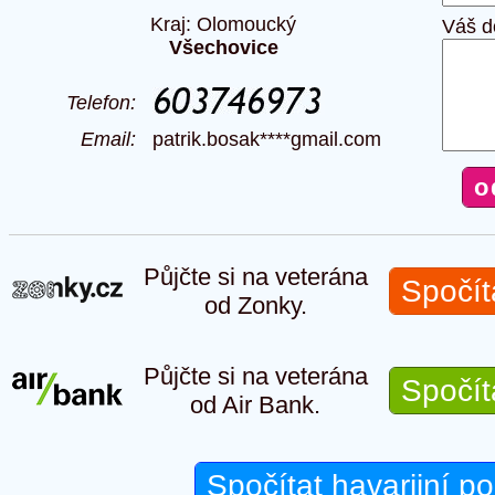
Kraj: Olomoucký
Váš d
Všechovice
Telefon:
Email:
patrik.bosak****gmail.com
Půjčte si na veterána
Spočít
od Zonky.
Půjčte si na veterána
Spočít
od Air Bank.
Spočítat havarijní po