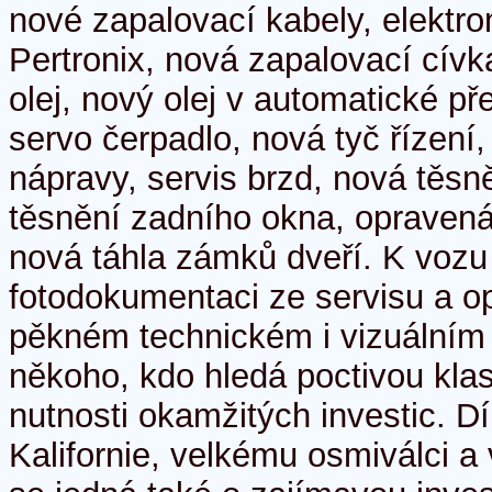
nové zapalovací kabely, elektro
Pertronix, nová zapalovací cív
olej, nový olej v automatické p
servo čerpadlo, nová tyč řízení
nápravy, servis brzd, nová těsn
těsnění zadního okna, opravená
nová táhla zámků dveří. K vozu
fotodokumentaci ze servisu a op
pěkném technickém i vizuálním s
někoho, kdo hledá poctivou kla
nutnosti okamžitých investic. D
Kalifornie, velkému osmiválci a