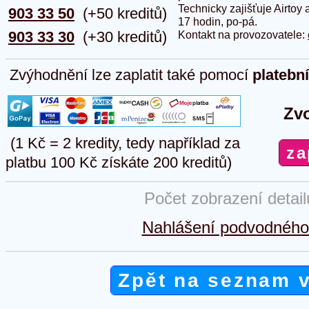
Technicky zajišťuje Airtoy 
903 33 50
(+50 kreditů)
17 hodin, po-pá.
903 33 30
(+30 kreditů)
Kontakt na provozovatele:
Zvýhodnění lze zaplatit také pomocí
platebn
Zvo
(1 Kč = 2 kredity, tedy například za
platbu 100 Kč získáte 200 kreditů)
Počet zobrazení detai
Nahlášení podvodného 
Zpět na seznam 