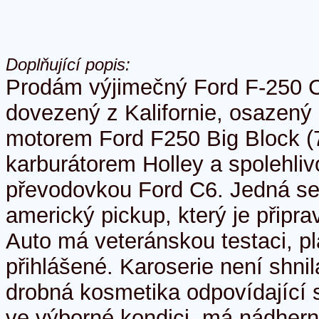
Doplňující popis:
Prodám výjimečný Ford F-250 C
dovezený z Kalifornie, osazený
motorem Ford F250 Big Block (7
karburátorem Holley a spolehli
převodovkou Ford C6. Jedná se
americký pickup, který je připra
Auto má veteránskou testaci, p
přihlášené. Karoserie není shni
drobná kosmetika odpovídající s
ve výborné kondici, má nádher