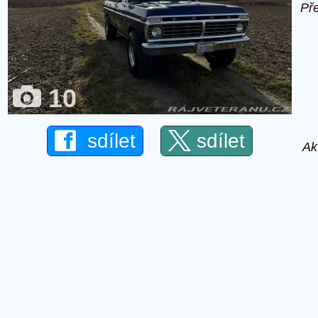
Př
10
sdílet
sdílet
Ak