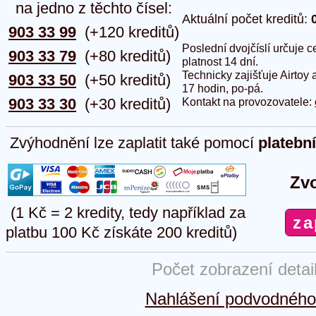
na jedno z těchto čísel:
Aktuální počet kreditů:
903 33 99
(+120 kreditů)
Poslední dvojčíslí určuje
903 33 79
(+80 kreditů)
platnost 14 dní.
Technicky zajišťuje Airtoy 
903 33 50
(+50 kreditů)
17 hodin, po-pá.
903 33 30
(+30 kreditů)
Kontakt na provozovatele:
Zvýhodnění lze zaplatit také pomocí
platebn
Zvo
(1 Kč = 2 kredity, tedy například za
platbu 100 Kč získáte 200 kreditů)
Počet zobrazení detai
Nahlášení podvodného 