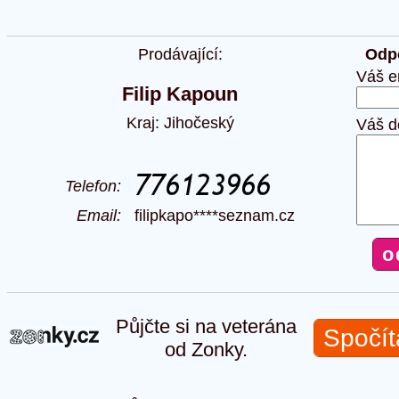
Prodávající:
Odpo
Váš e
Filip Kapoun
Kraj: Jihočeský
Váš d
Telefon:
Email:
filipkapo****seznam.cz
Půjčte si na veterána
Spočít
od Zonky.