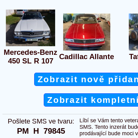
Mercedes-Benz
Cadillac Allante
Ta
450 SL R 107
Zobrazit nově přida
Zobrazit kompletn
Pošlete SMS ve tvaru:
Líbí se Vám tento veter
SMS. Tento inzerát bud
PM  H  79845
prodávající bude moci vlo