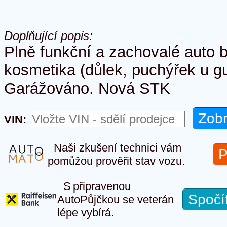
Doplňující popis:
Plně funkční a zachovalé auto 
kosmetika (důlek, puchýřek u g
Garážováno. Nová STK
VIN:
Naši zkušení technici vám
P
pomůžou prověřit stav vozu.
S připravenou
Spočí
AutoPůjčkou se veterán
lépe vybírá.