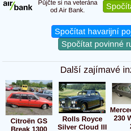
Půjčte si na veterána
Spočít
od Air Bank.
Spočítat havarijní po
Spočítat povinné 
Další zajímavé in
Merce
230 
Rolls Royce
Citroën GS
Silver Cloud III
Break 1300