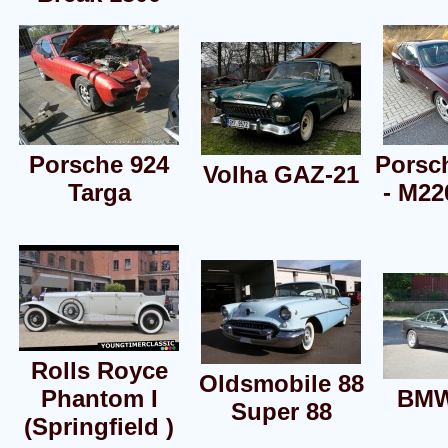
Porsche 924
Porsc
Volha GAZ-21
Targa
- M22
Rolls Royce
Oldsmobile 88
Phantom I
BMW
Super 88
(Springfield )