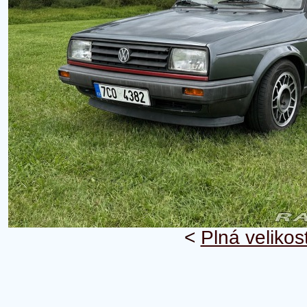
<
Plná velikos