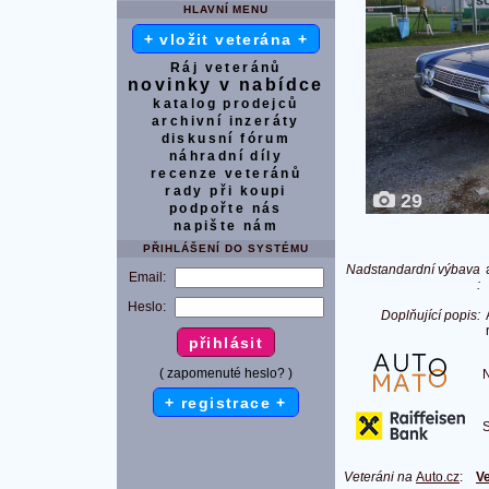
HLAVNÍ MENU
+ vložit veterána +
Ráj veteránů
novinky v nabídce
katalog prodejců
archivní inzeráty
diskusní fórum
náhradní díly
recenze veteránů
rady při koupi
29
podpořte nás
napište nám
PŘIHLÁŠENÍ DO SYSTÉMU
Nadstandardní výbava
Email:
:
Heslo:
Doplňující popis:
( zapomenuté heslo? )
Na
+ registrace +
S 
Veteráni na
Auto.cz
:
Ve