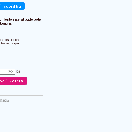
í nabídku
S. Tento inzerát bude poté
ografií.
atnost 14 dní.
 hodin, po-pá.
Kč
1102x