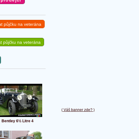
at půjčku na veterána
t půjčku na veterána
( Váš banner zde? )
Bentley 6½ Litre 4