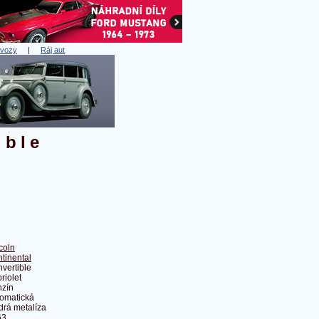
 vozy
|
Ráj aut
ible
coln
tinental
vertible
riolet
zín
omatická
rá metalíza
63