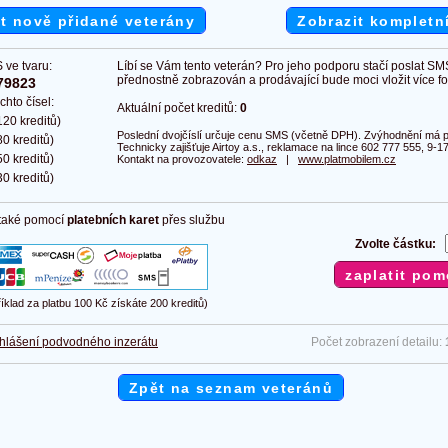
t nově přidané veterány
Zobrazit kompletn
 ve tvaru:
Líbí se Vám tento veterán? Pro jeho podporu stačí poslat SM
přednostně zobrazován a prodávající bude moci vložit více fot
79823
chto čísel:
Aktuální počet kreditů:
0
20 kreditů)
Poslední dvojčíslí určuje cenu SMS (včetně DPH). Zvýhodnění má pl
0 kreditů)
Technicky zajišťuje Airtoy a.s., reklamace na lince 602 777 555, 9-17
0 kreditů)
Kontakt na provozovatele:
odkaz
|
www.platmobilem.cz
0 kreditů)
 také pomocí
platebních karet
přes službu
Zvolte částku:
říklad za platbu 100 Kč získáte 200 kreditů)
hlášení podvodného inzerátu
Počet zobrazení detailu:
Zpět na seznam veteránů