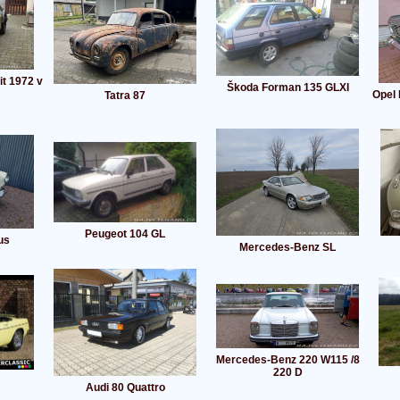
t 1972 v
Škoda Forman 135 GLXI
Opel
Tatra 87
Peugeot 104 GL
us
Mercedes-Benz SL
Mercedes-Benz 220 W115 /8
220 D
Audi 80 Quattro