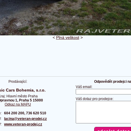
<
Plná velikost
>
Prodávající:
Odpovědět prodejci na 
Váš email:
ic Cars Bohemia, s.r.o.
raj: Hlavní město Praha
Váš dotaz pro prodejce:
pravnou 1, Praha 5 15000
Odkaz na MAPU
on:
604 200 200, 736 620 510
l:
lacina@veteran-prodej.cz
W:
www.veteran-prodej.cz