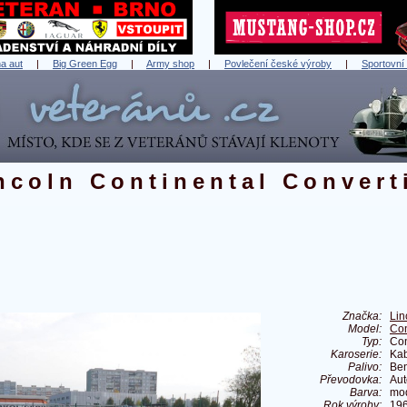
a aut
|
Big Green Egg
|
Army shop
|
Povlečení české výroby
|
Sportovní
ncoln Continental Convert
Značka:
Lin
Model:
Con
Typ:
Con
Karoserie:
Kab
Palivo:
Ben
Převodovka:
Aut
Barva:
mod
Rok výroby:
19