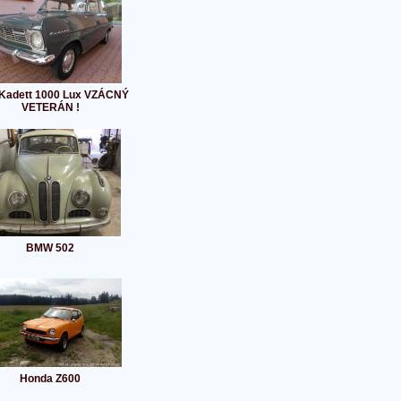
 Kadett 1000 Lux VZÁCNÝ
VETERÁN !
BMW 502
Honda Z600