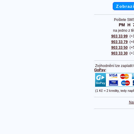
Zobrazi
Pošlete SMS
PM  H  
na jedno z tě
903 33 99
(+1
903 33 79
(+8
903 33 50
(+5
903 33 30
(+3
Zvýhodnění lze zaplatit
GoPay
:
(1 Kč = 2 kredity, tedy nap
Na