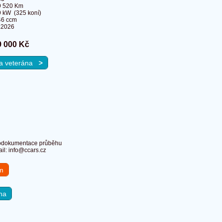
9 520 Km
 kW (325 koní)
46 ccm
.2026
9 000 Kč
 na veterána
>
fotodokumentace průběhu
il: info@ccars.cz
em
na