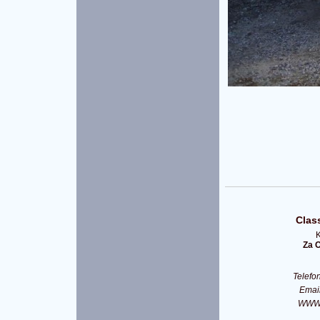
Class
K
Za O
Telef
Emai
WW