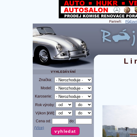
Partneři:
Půjčovn
Li
VYHLEDÁVÁNÍ
Značka:
Model:
Karoserie:
Rok výroby:
Výkon [kW]:
Cena od:
do:
(Více)