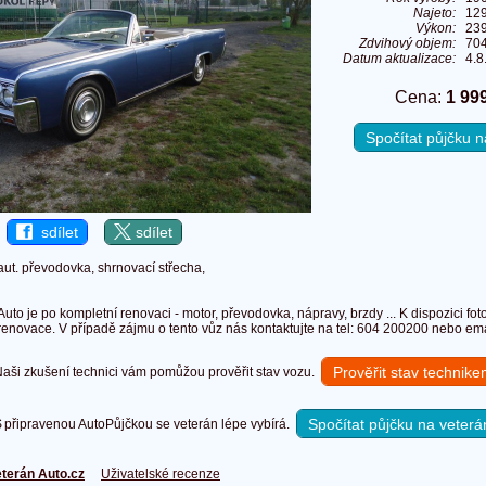
Najeto:
12
Výkon:
239
Zdvihový objem:
70
Datum aktualizace:
4.8
Cena:
1 99
Spočítat půjčku
sdílet
sdílet
aut. převodovka, shrnovací střecha,
Auto je po kompletní renovaci - motor, převodovka, nápravy, brzdy ... K dispozici 
renovace. V případě zájmu o tento vůz nás kontaktujte na tel: 604 200200 nebo ema
Prověřit stav technik
ši zkušení technici vám pomůžou prověřit stav vozu.
Spočítat půjčku na veterá
připravenou AutoPůjčkou se veterán lépe vybírá.
terán Auto.cz
Uživatelské recenze