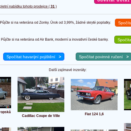
pletní nabídku tohoto prodejce (
31
)
ůjčte si na veterána od Zonky. Úrok od 3,99%, žádné skryté poplatky.
Spočít
Půjčte si na veterána od Air Bank, moderní a inovativní české banky.
Spočíta
Spočítat havarijní pojištění
>
Spočítat povinné ručení
>
Další zajímavé inzeráty:
ropská
Fiat 124 1,6
Cadillac Coupe de Ville
!