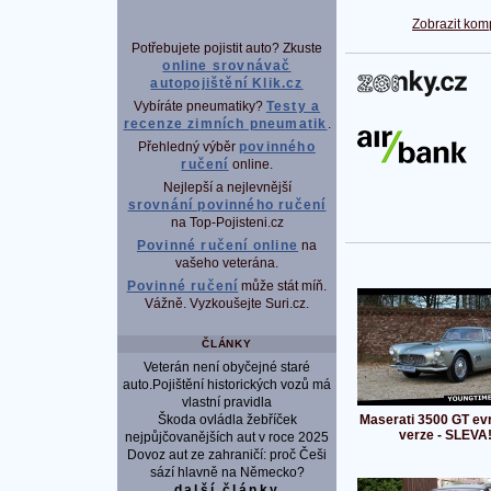
Zobrazit kom
Potřebujete pojistit auto? Zkuste
online srovnávač
autopojištění Klik.cz
P
Vybíráte pneumatiky?
Testy a
recenze zimních pneumatik
.
Přehledný výběr
povinného
ručení
online.
Nejlepší a nejlevnější
srovnání povinného ručení
na Top-Pojisteni.cz
Povinné ručení online
na
vašeho veterána.
Povinné ručení
může stát míň.
Vážně. Vyzkoušejte Suri.cz.
ČLÁNKY
Veterán není obyčejné staré
auto.Pojištění historických vozů má
vlastní pravidla
Škoda ovládla žebříček
Maserati 3500 GT ev
verze - SLEVA
nejpůjčovanějších aut v roce 2025
Dovoz aut ze zahraničí: proč Češi
sází hlavně na Německo?
další články