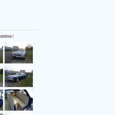
najednou
)