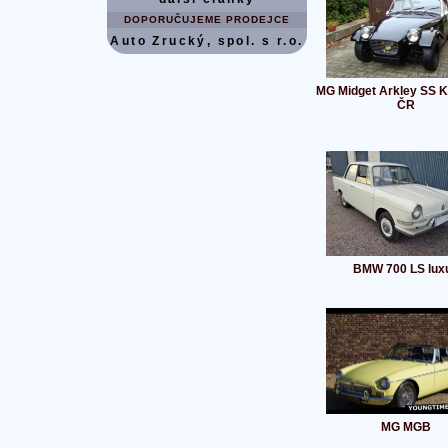
DOPORUČUJEME PRODEJCE
Auto Zrucký, spol. s r.o.
MG Midget Arkley SS Ki
ČR
BMW 700 LS lux
MG MGB