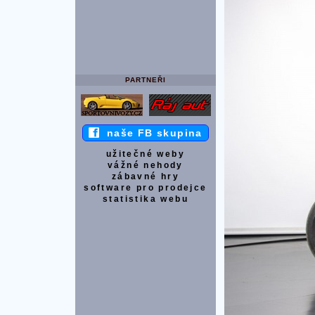
PARTNEŘI
naše FB skupina
užitečné weby
vážné nehody
zábavné hry
software pro prodejce
statistika webu