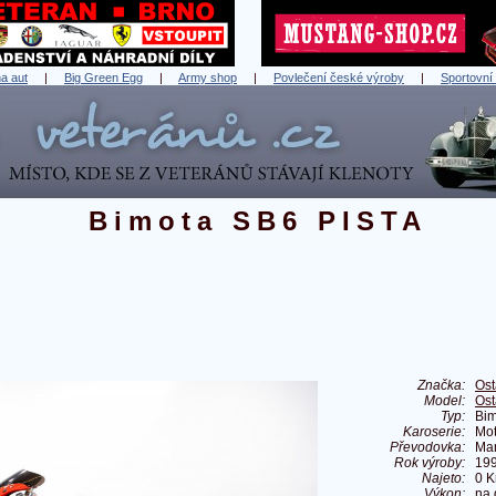
a aut
|
Big Green Egg
|
Army shop
|
Povlečení české výroby
|
Sportovní
Bimota SB6 PISTA
Značka:
Ost
Model:
Ost
Typ:
Bim
Karoserie:
Mot
Převodovka:
Ma
Rok výroby:
19
Najeto:
0 
Výkon:
na 