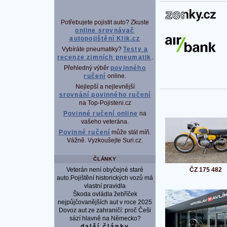
P
Potřebujete pojistit auto? Zkuste
online srovnávač
autopojištění Klik.cz
Vybíráte pneumatiky?
Testy a
recenze zimních pneumatik
.
Přehledný výběr
povinného
ručení
online.
Nejlepší a nejlevnější
srovnání povinného ručení
na Top-Pojisteni.cz
Povinné ručení online
na
vašeho veterána.
Povinné ručení
může stát míň.
Vážně. Vyzkoušejte Suri.cz.
ČLÁNKY
Veterán není obyčejné staré
ČZ 175 482
auto.Pojištění historických vozů má
vlastní pravidla
Škoda ovládla žebříček
nejpůjčovanějších aut v roce 2025
Dovoz aut ze zahraničí: proč Češi
sází hlavně na Německo?
další články