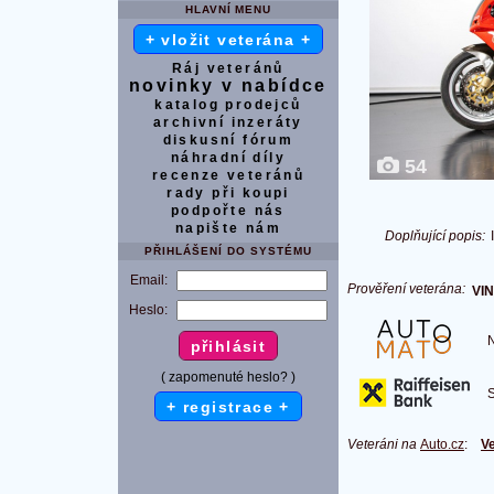
HLAVNÍ MENU
+ vložit veterána +
Ráj veteránů
novinky v nabídce
katalog prodejců
archivní inzeráty
diskusní fórum
náhradní díly
54
recenze veteránů
rady při koupi
podpořte nás
napište nám
Doplňující popis:
PŘIHLÁŠENÍ DO SYSTÉMU
Email:
Prověření veterána:
VIN
Heslo:
Na
( zapomenuté heslo? )
S 
+ registrace +
Veteráni na
Auto.cz
:
Ve