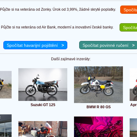
ůjčte si na veterána od Zonky. Úrok od 3,99%, žádné skryté poplatky.
Spočít
Půjčte si na veterána od Air Bank, moderní a inovativní české banky.
Spočíta
Spočítat havarijní pojištění
>
Spočítat povinné ručení
>
Další zajímavé inzeráty:
Suzuki GT 125
Apr
BMW R 80 GS