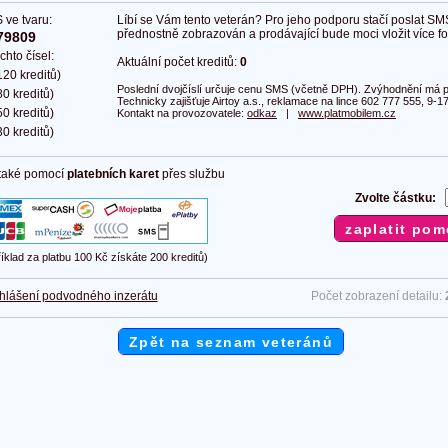
 ve tvaru:
Líbí se Vám tento veterán? Pro jeho podporu stačí poslat SM
přednostně zobrazován a prodávající bude moci vložit více fot
79809
chto čísel:
Aktuální počet kreditů:
0
20 kreditů)
Poslední dvojčíslí určuje cenu SMS (včetně DPH). Zvýhodnění má pl
0 kreditů)
Technicky zajišťuje Airtoy a.s., reklamace na lince 602 777 555, 9-17
0 kreditů)
Kontakt na provozovatele:
odkaz
|
www.platmobilem.cz
0 kreditů)
 také pomocí
platebních karet
přes službu
Zvolte částku:
říklad za platbu 100 Kč získáte 200 kreditů)
hlášení podvodného inzerátu
Počet zobrazení detailu:
Zpět na seznam veteránů