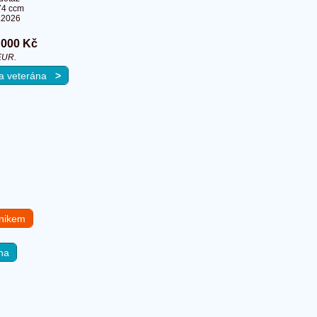
74 ccm
.2026
 000 Kč
EUR.
 na veterána
>
hnikem
na