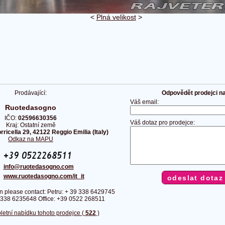
<
Plná velikost
>
Prodávající:
Odpovědět prodejci na 
Váš email:
Ruotedasogno
IČO:
02596630356
Váš dotaz pro prodejce:
Kraj: Ostatní země
rricella 29, 42122 Reggio Emilia (Italy)
Odkaz na MAPU
:
:
info@ruotedasogno.com
:
www.ruotedasogno.com/it_it
n please contact: Petru: + 39 338 6429745
9 338 6235648 Office: +39 0522 268511
letní nabídku tohoto prodejce (
522
)