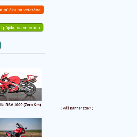
at půjčku na veterána
t půjčku na veterána
ilia RSV 1000 (Zero Km)
( Váš banner zde? )