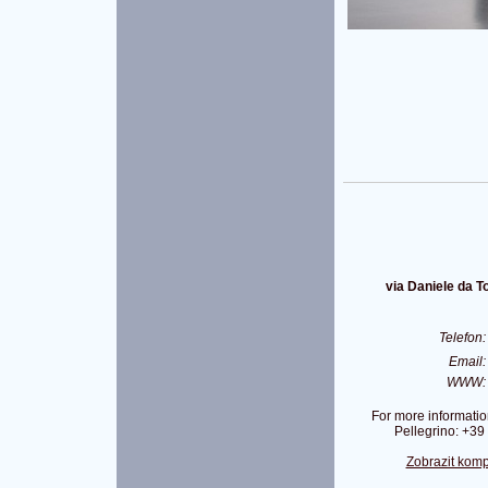
via Daniele da To
Telefon
Email
WWW
For more informatio
Pellegrino: +3
Zobrazit komp