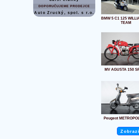
DOPORUČUJEME PRODEJCE
Auto Zrucký, spol. s r.o.
BMW 5 C1 125 WILLI
TEAM
MV AGUSTA 150 S
Peugeot METROPOL
Zobrazi