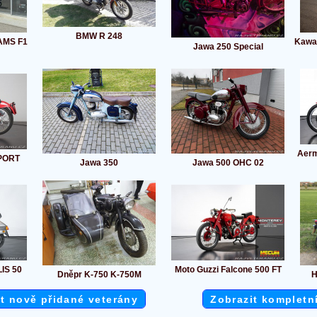
BMW R 248
AMS F1
Kawa
Jawa 250 Special
Aerm
PORT
Jawa 350
Jawa 500 OHC 02
IS 50
Moto Guzzi Falcone 500 FT
Dněpr K-750 K-750M
H
t nově přidané veterány
Zobrazit kompletn