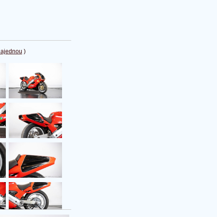
najednou
)