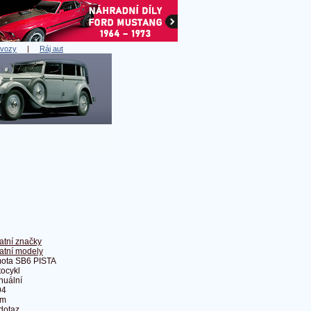
 vozy
|
Ráj aut
atní značky
atní modely
ota SB6 PISTA
ocykl
nuální
94
Km
dotaz