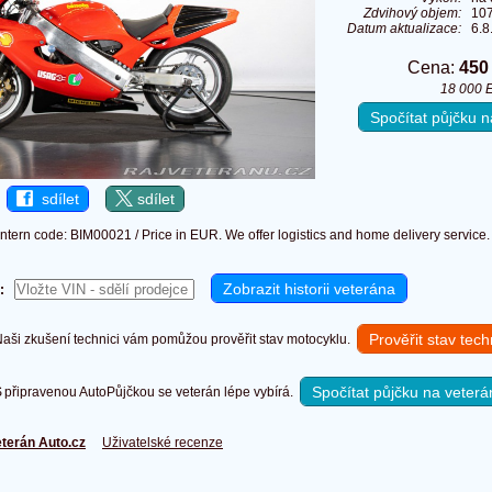
Zdvihový objem:
10
Datum aktualizace:
6.8
Cena:
450
18 000 
Spočítat půjčku
sdílet
sdílet
Intern code: BIM00021 / Price in EUR. We offer logistics and home delivery service.
:
Prověřit stav tec
ši zkušení technici vám pomůžou prověřit stav motocyklu.
Spočítat půjčku na veterá
připravenou AutoPůjčkou se veterán lépe vybírá.
terán Auto.cz
Uživatelské recenze