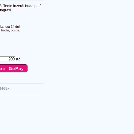
S. Tento inzerát bude poté
ografií.
atnost 14 dní.
 hodin, po-pá.
Kč
2469x