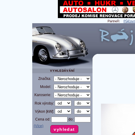
Partneři:
Půjčovn
VYHLEDÁVÁNÍ
Značka:
Model:
Karoserie:
Rok výroby:
Výkon [kW]:
Cena od:
do:
(Více)