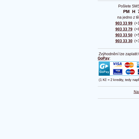
Pošlete SMS
PM  H  
na jedno z tě
903 33 99
(+1
903 33 79
(+8
903 33 50
(+5
903 33 30
(+3
Zvýhodnění lze zaplatit
GoPay
:
(1 Kč = 2 kredity, tedy nap
Na