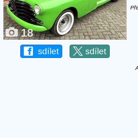
Př
18
sdílet
sdílet
A