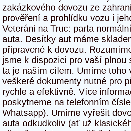
zakázkového dovozu ze zahrani
prověření a prohlídku vozu i je
Veteráni na Truc: parta normálních
auta. Desítky aut máme skladem
připravené k dovozu. Rozumím
jsme k dispozici pro vaší plnou
ta je naším cílem. Umíme toho v
veškeré dokumenty nutné pro př
rychle a efektivně. Více inform
poskytneme na telefonním čísl
Whatsapp). Umíme vyřešit dov
auta odkudkoliv (ať už klasick