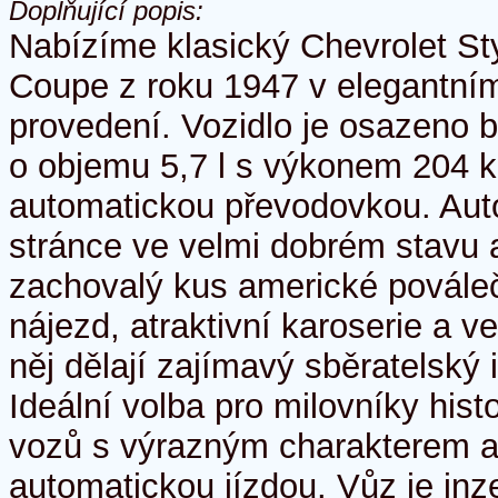
Doplňující popis:
Nabízíme klasický Chevrolet S
Coupe z roku 1947 v elegantn
provedení. Vozidlo je osazeno
o objemu 5,7 l s výkonem 204 k
automatickou převodovkou. Auto
stránce ve velmi dobrém stavu 
zachovalý kus americké pováleč
nájezd, atraktivní karoserie a 
něj dělají zajímavý sběratelský 
Ideální volba pro milovníky his
vozů s výrazným charakterem 
automatickou jízdou. Vůz je in