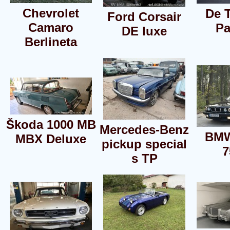
Chevrolet
De 
Ford Corsair
Camaro
Pa
DE luxe
Berlineta
Škoda 1000 MB
Mercedes-Benz
BMW
MBX Deluxe
pickup special
7
s TP