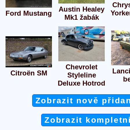
Chry
Austin Healey
Yorke
Ford Mustang
Mk1 žabák
Chevrolet
Lanci
Citroën SM
Styleline
be
Deluxe Hotrod
Zobrazit nově přida
Zobrazit kompletn