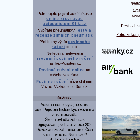
Tele
Ema
Potřebujete pojistit auto? Zkuste
WW
online srovnávač
autopojištění Klik.cz
Desítky his
Vybíráte pneumatiky?
Testy a
Zobrazit komp
recenze zimních pneumatik
.
Přehledný výběr
povinného
ručení
online.
P
Nejlepší a nejlevnější
srovnání povinného ručení
na Top-Pojisteni.cz
Povinné ručení online
na
vašeho veterána.
Povinné ručení
může stát míň.
Vážně. Vyzkoušejte Suri.cz.
ČLÁNKY
Veterán není obyčejné staré
auto.Pojištění historických vozů má
vlastní pravidla
Škoda ovládla žebříček
nejpůjčovanějších aut v roce 2025
Dovoz aut ze zahraničí: proč Češi
sází hlavně na Německo?
další články