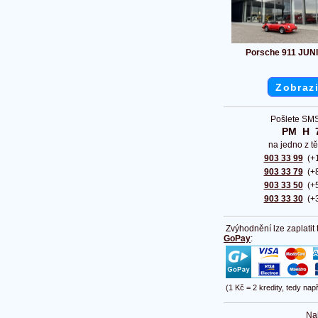
Porsche 911 JUN
Zobrazi
Pošlete SMS
PM  H  
na jedno z tě
903 33 99
(+1
903 33 79
(+8
903 33 50
(+5
903 33 30
(+3
Zvýhodnění lze zaplatit
GoPay
:
(1 Kč = 2 kredity, tedy nap
Na