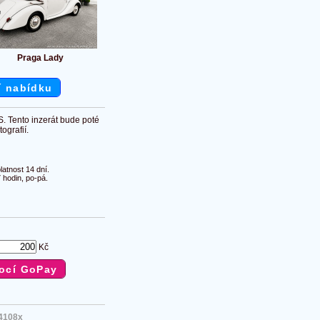
Praga Lady
í nabídku
S. Tento inzerát bude poté
ografií.
atnost 14 dní.
 hodin, po-pá.
Kč
4108x