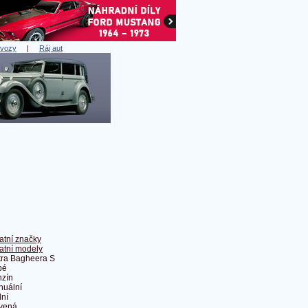
 vozy
|
Ráj aut
atní značky
atní modely
ra Bagheera S
pé
zín
nuální
ní
vená