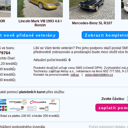
IOR
Lincoln Mark VIII 1993 4.6 l
Mercedes-Benz SL R107
Benzin
t nově přidané veterány
Zobrazit kompletn
 ve tvaru:
Líbí se Vám tento veterán? Pro jeho podporu stačí poslat SM
přednostně zobrazován a prodávající bude moci vložit více fot
79764
chto čísel:
Aktuální počet kreditů:
0
20 kreditů)
Poslední dvojčíslí určuje cenu SMS (včetně DPH). Zvýhodnění má pl
0 kreditů)
Technicky zajišťuje Airtoy a.s., reklamace na lince 602 777 555, 9-17
0 kreditů)
Kontakt na provozovatele:
odkaz
|
www.platmobilem.cz
0 kreditů)
 také pomocí
platebních karet
přes službu
Zvolte částku:
říklad za platbu 100 Kč získáte 200 kreditů)
hlášení podvodného inzerátu
Počet zobrazení detailu: