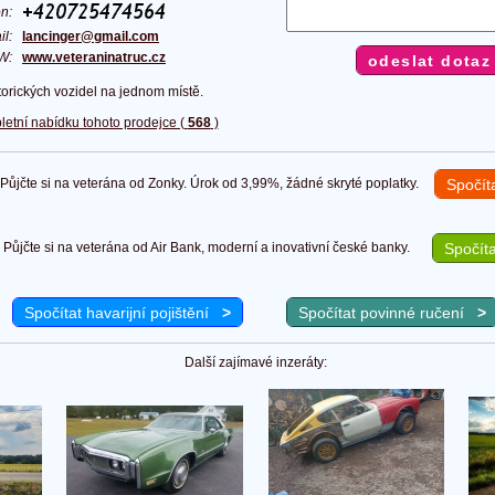
fon:
il:
lancinger@gmail.com
W:
www.veteraninatruc.cz
torických vozidel na jednom místě.
letní nabídku tohoto prodejce (
568
)
ůjčte si na veterána od Zonky. Úrok od 3,99%, žádné skryté poplatky.
Spočít
Půjčte si na veterána od Air Bank, moderní a inovativní české banky.
Spočíta
Spočítat havarijní pojištění
>
Spočítat povinné ručení
>
Další zajímavé inzeráty: