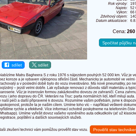
Rok výroby:
19
Najeto:
52
Výkon:
66 
Zdvihový objem:
14
Datum aktualizace:
6.8
Cena:
260
Spočítat půjčku
sdílet
sdílet
Nabízíme Matru Bagheera S z roku 1976 s nájezdem pouhých 52 000 km. Vůz je v
bez koroze a je vybaven výklopnou střešní částí. Mechanicky je automobil ve velmi d
zachovalý a v poslední době bylo do vozu investováno. Má nové pneumatiky, po ne
pojízdný – jezdí velmi dobře. Lak vyžaduje renovaci z důvodu stáří materiálu a typ
karoserie. Vůz je inzerován formou zakázkového dovozu ze zahraničí. Cena zahrnu
vozu i jeho dopravu do ČR. Veteráni na Truc: parta normálních lidí, kteří milují au
v naší péči a další připravené k dovozu. Rozumíme vašim potřebám, jsme k dispozic
spokojenost, protože ta je naším cílem. Umíme toho víc – například veškeré dokume
vyřídíme rychle a efektivně. Více informací ochotně poskytneme na telefonním čís
Whatsapp). Umíme vyřešit dovoz vašeho vysněného auta odkudkoliv (ať už klasic
registrace, pojištění a dalších souvisejících služeb.
Prověřit stav technik
ši zkušení technici vám pomůžou prověřit stav vozu.