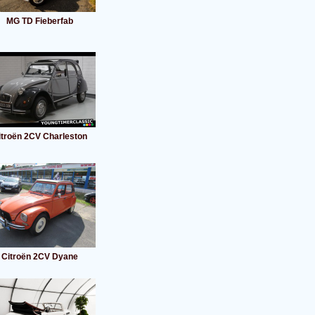
MG TD Fieberfab
itroën 2CV Charleston
Citroën 2CV Dyane