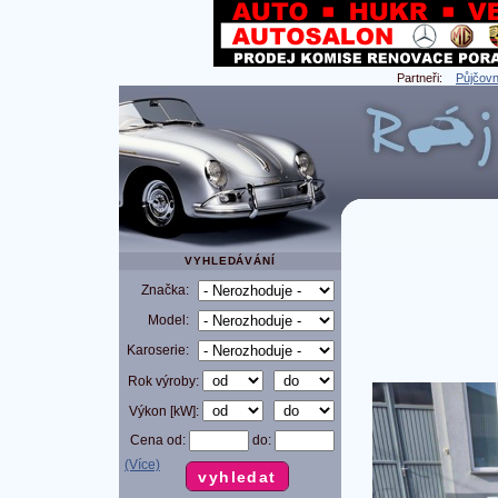
Partneři:
Půjčovn
VYHLEDÁVÁNÍ
Značka:
Model:
Karoserie:
Rok výroby:
Výkon [kW]:
Cena od:
do:
(Více)