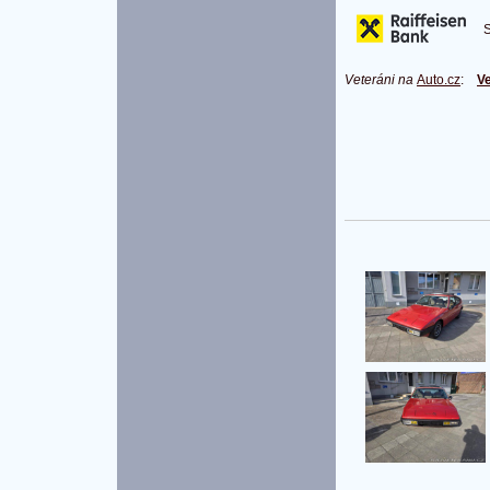
S 
Veteráni na
Auto.cz
:
Ve