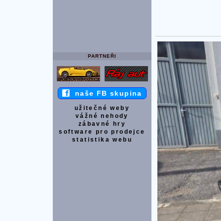
PARTNEŘI
naše FB skupina
užitečné weby
vážné nehody
zábavné hry
software pro prodejce
statistika webu