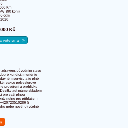
76
 000 Km
kW (90 koní)
00 ccm
.2026
 000 Kč
 na veterána
>
e zdravém, původním stavu
obré kondici, interiér je
dávném servisu a je plně
ické reakce polyesterové
je prověření a prohlídku
ta. Desítky aut máme skladem
i pro vaší plnou
nty nutné pro přihlášení
le +420723510286 (i
kého nebo nového) včetně
em