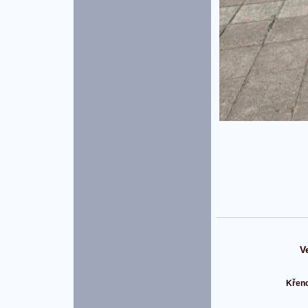
V
Křeno