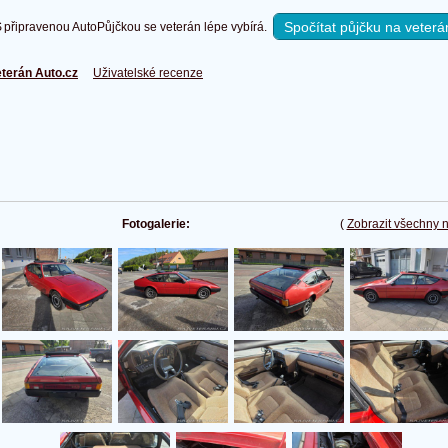
Spočítat půjčku na veterá
připravenou AutoPůjčkou se veterán lépe vybírá.
terán Auto.cz
Uživatelské recenze
Fotogalerie:
(
Zobrazit všechny 