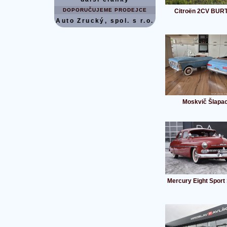
DOPORUČUJEME PRODEJCE
Citroën 2CV BUR
Auto Zrucký, spol. s r.o.
Moskvič Šlapac
Mercury Eight Sport