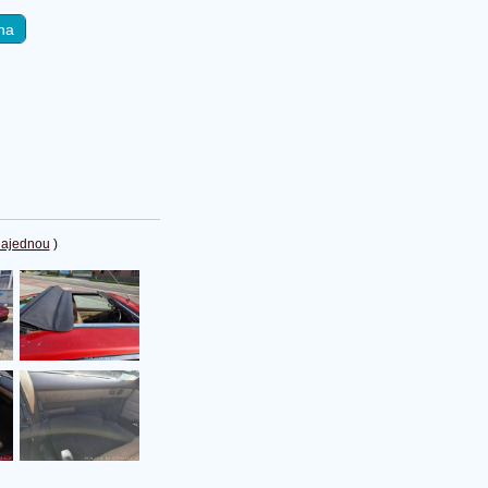
na
najednou
)