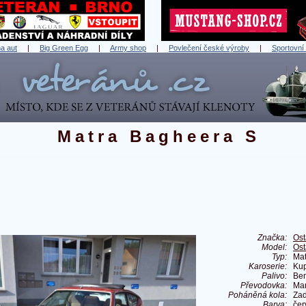
a aut
|
Big Green Egg
|
Army shop
|
Povlečení české výroby
|
Sportovní
Matra Bagheera S
Značka:
Ost
Model:
Ost
Typ:
Mat
Karoserie:
Ku
Palivo:
Ben
Převodovka:
Ma
Poháněná kola:
Zad
Barva:
čer