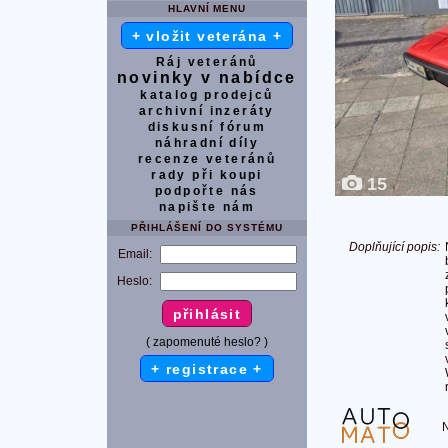
HLAVNÍ MENU
+ vložit veterána +
Ráj veteránů
novinky v nabídce
katalog prodejců
archivní inzeráty
diskusní fórum
náhradní díly
recenze veteránů
rady při koupi
15
podpořte nás
napište nám
PŘIHLÁŠENÍ DO SYSTÉMU
Doplňující popis:
Email:
Heslo:
( zapomenuté heslo? )
+ registrace +
Na