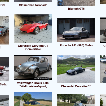
TON
Oldsmobile Toronado
Triumph GT6
Porsche 911 (996) Turbo
Chevrolet Corvette C3
C
í
Convertible
Volkswagen Brouk 1300
 Sedan
"Weltmeister&qu ot;
Chevrolet Corvette C5