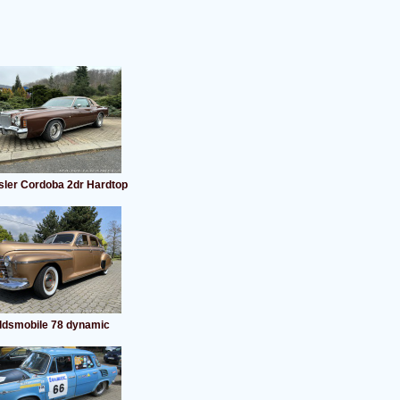
sler Cordoba 2dr Hardtop
ldsmobile 78 dynamic