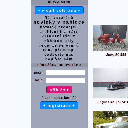
HLAVNÍ MENU
+ vložit veterána +
Ráj veteránů
novinky v nabídce
katalog prodejců
archivní inzeráty
diskusní fórum
náhradní díly
recenze veteránů
rady při koupi
podpořte nás
Jawa 50 555
napište nám
PŘIHLÁŠENÍ DO SYSTÉMU
Email:
Heslo:
( zapomenuté heslo? )
Jaguar XK 150SE
+ registrace +