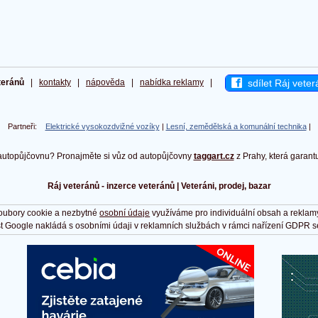
sdílet Ráj veter
teránů
|
kontakty
|
nápověda
|
nabídka reklamy
|
Partneři:
Elektrické vysokozdvižné vozíky
|
Lesní, zemědělská a komunální technika
|
autopůjčovnu? Pronajměte si vůz od autopůjčovny
taggart.cz
z Prahy, která garant
Ráj veteránů - inzerce veteránů | Veteráni, prodej, bazar
oubory cookie a nezbytné
osobní údaje
využíváme pro individuální obsah a reklam
t Google nakládá s osobními údaji v reklamních službách v rámci nařízení GDPR s