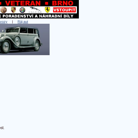
 vozy
|
Ráj aut
st.