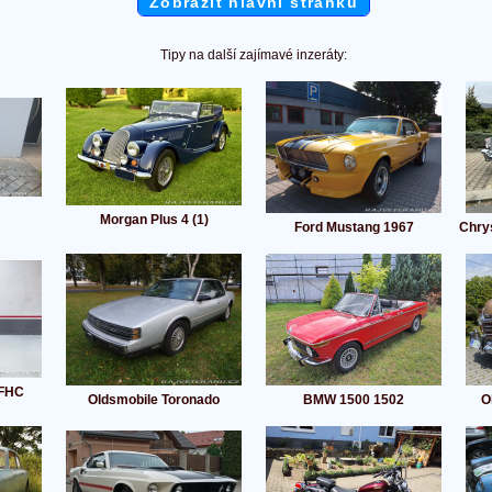
Zobrazit hlavní stránku
Tipy na další zajímavé inzeráty:
Morgan Plus 4 (1)
Ford Mustang 1967
Chry
 FHC
Oldsmobile Toronado
BMW 1500 1502
O