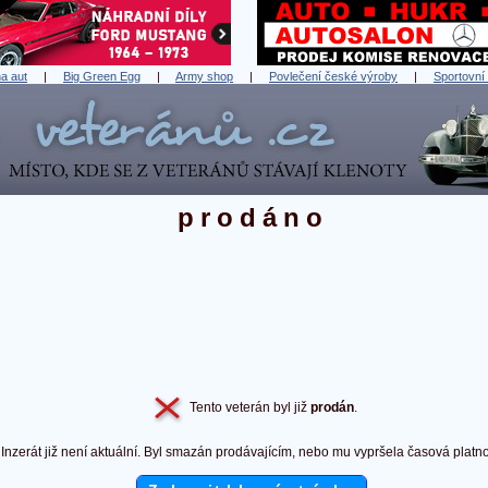
a aut
|
Big Green Egg
|
Army shop
|
Povlečení české výroby
|
Sportovní
prodáno
Tento veterán byl již
prodán
.
Inzerát již není aktuální. Byl smazán prodávajícím, nebo mu vypršela časová platno