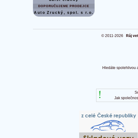
DOPORUČUJEME PRODEJCE
Auto Zrucký, spol. s r.o.
© 2011-2026
Ráj ve
Hledáte spolehlivou 
S
Jak společnos