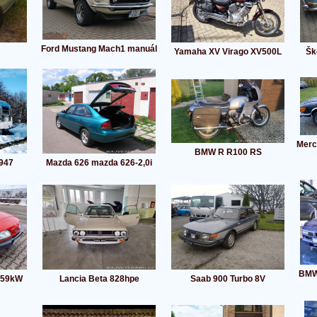
Ford Mustang Mach1 manuál
Yamaha XV Virago XV500L
Šk
Merc
BMW R R100 RS
1947
Mazda 626 mazda 626-2,0i
BMW 
H 59kW
Lancia Beta 828hpe
Saab 900 Turbo 8V