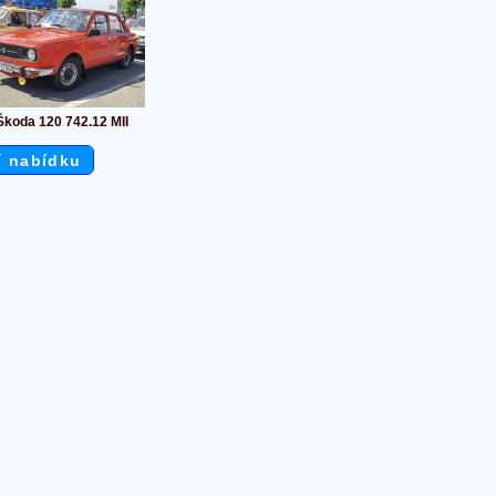
Škoda 120 742.12 MII
í nabídku