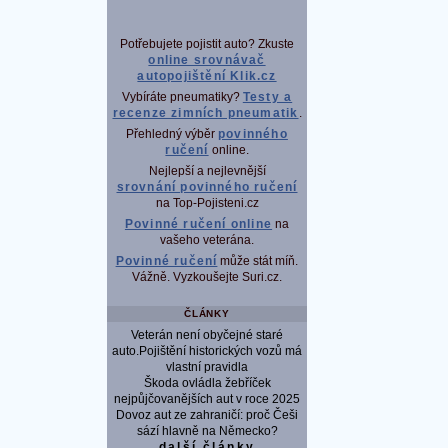
Potřebujete pojistit auto? Zkuste
online srovnávač
autopojištění Klik.cz
Vybíráte pneumatiky?
Testy a
recenze zimních pneumatik
.
Přehledný výběr
povinného
ručení
online.
Nejlepší a nejlevnější
srovnání povinného ručení
na Top-Pojisteni.cz
Povinné ručení online
na
vašeho veterána.
Povinné ručení
může stát míň.
Vážně. Vyzkoušejte Suri.cz.
ČLÁNKY
Veterán není obyčejné staré
auto.Pojištění historických vozů má
vlastní pravidla
Škoda ovládla žebříček
nejpůjčovanějších aut v roce 2025
Dovoz aut ze zahraničí: proč Češi
sází hlavně na Německo?
další články