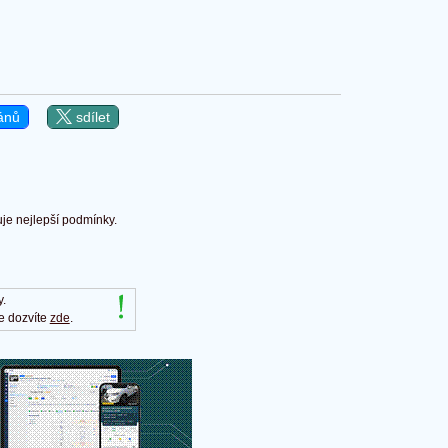
ánů
sdílet
uje nejlepší podmínky.
y.
e dozvíte
zde
.