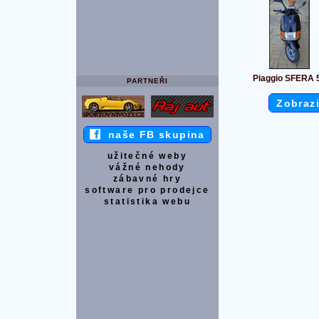
Piaggio SFERA 
PARTNEŘI
Zobrazi
naše FB skupina
užitečné weby
vážné nehody
zábavné hry
software pro prodejce
statistika webu