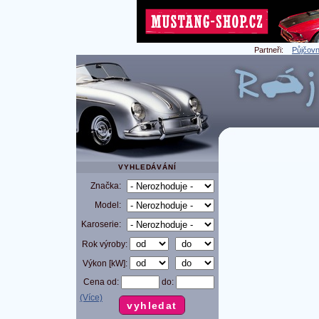
Partneři:
Půjčovn
VYHLEDÁVÁNÍ
Značka:
Model:
Karoserie:
Rok výroby:
Výkon [kW]:
Cena od:
do:
(Více)