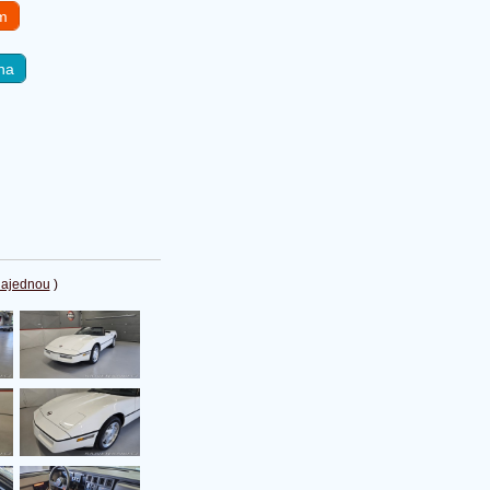
em
na
najednou
)