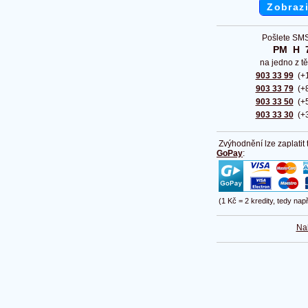
Zobrazi
Pošlete SMS
PM  H  
na jedno z tě
903 33 99
(+1
903 33 79
(+8
903 33 50
(+5
903 33 30
(+3
Zvýhodnění lze zaplatit
GoPay
:
(1 Kč = 2 kredity, tedy nap
Na