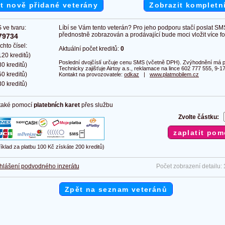
t nově přidané veterány
Zobrazit kompletn
 ve tvaru:
Líbí se Vám tento veterán? Pro jeho podporu stačí poslat SM
přednostně zobrazován a prodávající bude moci vložit více fot
79734
chto čísel:
Aktuální počet kreditů:
0
20 kreditů)
Poslední dvojčíslí určuje cenu SMS (včetně DPH). Zvýhodnění má pl
0 kreditů)
Technicky zajišťuje Airtoy a.s., reklamace na lince 602 777 555, 9-17
0 kreditů)
Kontakt na provozovatele:
odkaz
|
www.platmobilem.cz
0 kreditů)
 také pomocí
platebních karet
přes službu
Zvolte částku:
říklad za platbu 100 Kč získáte 200 kreditů)
hlášení podvodného inzerátu
Počet zobrazení detailu:
Zpět na seznam veteránů