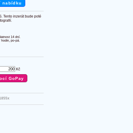
í nabídku
S. Tento inzerát bude poté
ografií.
atnost 14 dní.
 hodin, po-pá.
Kč
1855x