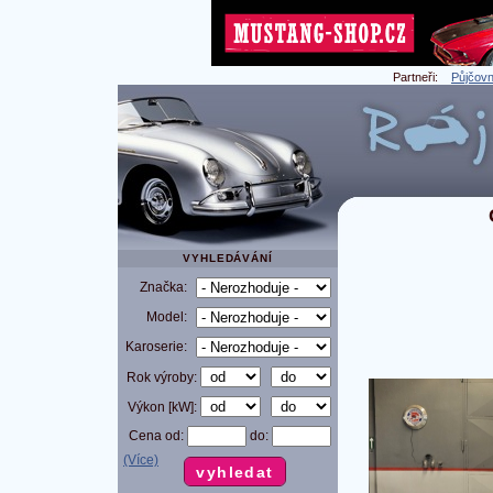
Partneři:
Půjčovn
VYHLEDÁVÁNÍ
Značka:
Model:
Karoserie:
Rok výroby:
Výkon [kW]:
Cena od:
do:
(Více)