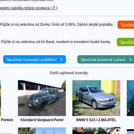
pletní nabídku tohoto prodejce (
7
)
ůjčte si na veterána od Zonky. Úrok od 3,99%, žádné skryté poplatky.
Spočít
Půjčte si na veterána od Air Bank, moderní a inovativní české banky.
Spočíta
Spočítat havarijní pojištění
>
Spočítat povinné ručení
>
Další zajímavé inzeráty:
 Ponton
Standard Vanguard Panel
BMW 5 523 i 2.MAJITEL