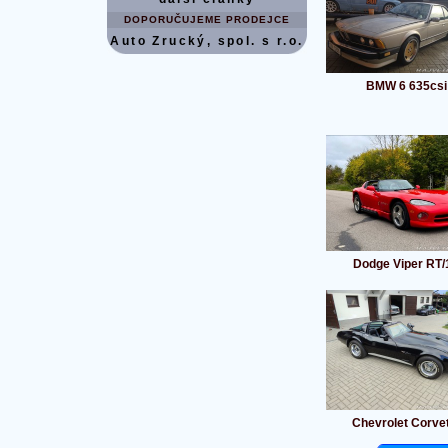
DOPORUČUJEME PRODEJCE
Auto Zrucký, spol. s r.o.
BMW 6 635csi
Dodge Viper RT/
Chevrolet Corve