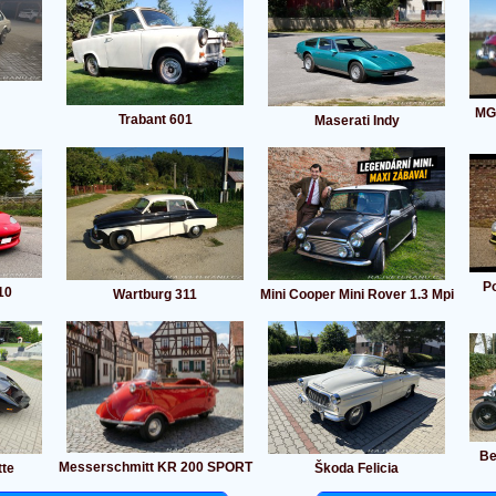
MG
Trabant 601
Maserati Indy
Po
10
Wartburg 311
Mini Cooper Mini Rover 1.3 Mpi
Be
Messerschmitt KR 200 SPORT
tte
Škoda Felicia