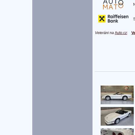
Na
S 
Veteráni na
Auto.cz
:
Ve