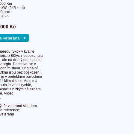
 000 Km
 kW (245 koní)
00 ccm
.2026
 000 Kč
 na veterána
>
předu. Skok v kvalitě
jící z 60tých let posunula
 ale na druhý pohled toto
Georgia. Dochoval se v
odním stavu. Originální
. Okna jsou bez poškození,
r je v perfektním původním
ů i klimatizace. Auto má
auto je velmi rychlé,
binaci s nízkým nájezdem.
é. Video:
.
ýběr veteránů skladem,
še reference:
-veteranu