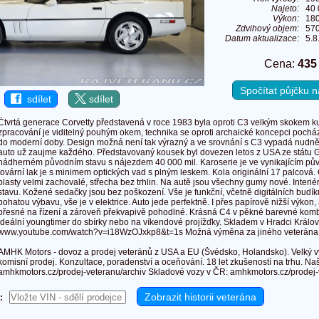
Najeto:
40
Výkon:
180
Zdvihový objem:
57
Datum aktualizace:
5.8
Cena:
435
Spočítat půjčku
sdílet
sdílet
Čtvrtá generace Corvetty představená v roce 1983 byla oproti C3 velkým skokem ku
zpracování je viditelný pouhým okem, technika se oproti archaické koncepci pocháze
do moderní doby. Design možná není tak výrazný a ve srovnání s C3 vypadá nudně,
auto už zaujme každého. Představovaný kousek byl dovezen letos z USA ze státu 
nádherném původním stavu s nájezdem 40 000 mil. Karoserie je ve vynikajícím pův
tovární lak je s minimem optických vad s plným leskem. Kola originální 17 palcová
plasty velmi zachovalé, střecha bez trhlin. Na autě jsou všechny gumy nové. Interié
stavu. Kožené sedačky jsou bez poškození. Vše je funkční, včetně digitálních budík
bohatou výbavu, vše je v elektrice. Auto jede perfektně. I přes papírově nižší výkon, 
přesné na řízení a zároveň překvapivě pohodlné. Krásná C4 v pěkné barevné kom
Ideální youngtimer do sbírky nebo na víkendové projížďky. Skladem v Hradci Králov
www.youtube.com/watch?v=i18WzOJxkp8&t=1s Možná výměna za jiného veterána
AMHK Motors - dovoz a prodej veteránů z USA a EU (Švédsko, Holandsko). Velký v
komisní prodej. Konzultace, poradenství a oceňování. 18 let zkušeností na trhu. Na
amhkmotors.cz/prodej-veteranu/archiv Skladové vozy v ČR: amhkmotors.cz/prodej
: