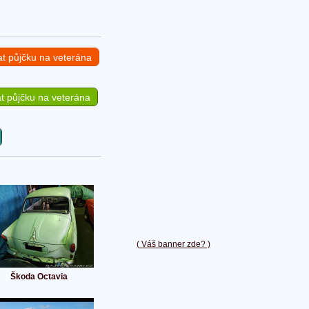
at půjčku na veterána
t půjčku na veterána
( Váš banner zde? )
Škoda Octavia