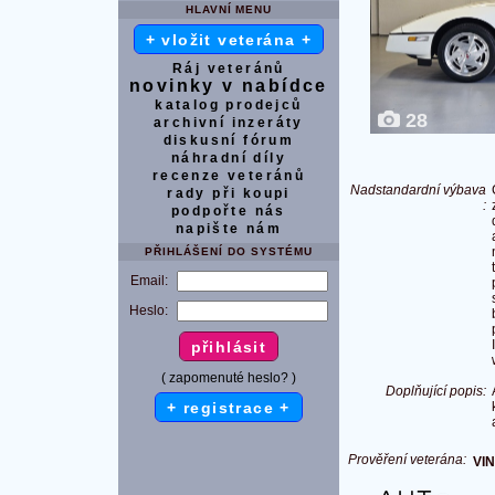
HLAVNÍ MENU
+ vložit veterána +
Ráj veteránů
novinky v nabídce
katalog prodejců
28
archivní inzeráty
diskusní fórum
náhradní díly
recenze veteránů
Nadstandardní výbava
rady při koupi
:
podpořte nás
napište nám
PŘIHLÁŠENÍ DO SYSTÉMU
Email:
Heslo:
( zapomenuté heslo? )
Doplňující popis:
+ registrace +
Prověření veterána:
VIN