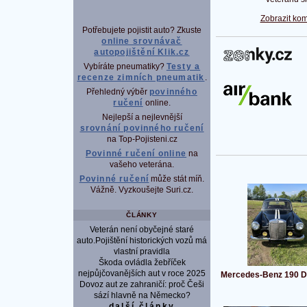
Zobrazit kom
Potřebujete pojistit auto? Zkuste
online srovnávač
autopojištění Klik.cz
P
Vybíráte pneumatiky?
Testy a
recenze zimních pneumatik
.
Přehledný výběr
povinného
ručení
online.
Nejlepší a nejlevnější
srovnání povinného ručení
na Top-Pojisteni.cz
Povinné ručení online
na
vašeho veterána.
Povinné ručení
může stát míň.
Vážně. Vyzkoušejte Suri.cz.
ČLÁNKY
Veterán není obyčejné staré
auto.Pojištění historických vozů má
vlastní pravidla
Škoda ovládla žebříček
nejpůjčovanějších aut v roce 2025
Mercedes-Benz 190 D
Dovoz aut ze zahraničí: proč Češi
sází hlavně na Německo?
další články