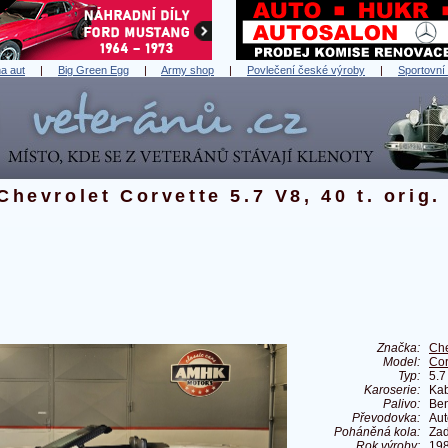
a aut
|
Big Green Egg
|
Army shop
|
Povlečení české výroby
|
Sportovní
Chevrolet Corvette 5.7 V8, 40 t. orig.
Značka:
Che
Model:
Cor
Typ:
5.7
Karoserie:
Kab
Palivo:
Ben
Převodovka:
Aut
Poháněná kola:
Zad
Rok výroby:
19