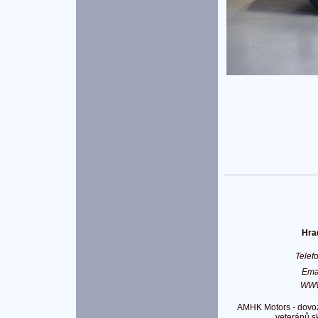
Hra
Telef
Ema
WW
AMHK Motors - dovoz
veteránů s