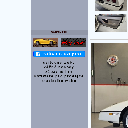
PARTNEŘI
naše FB skupina
užitečné weby
vážné nehody
zábavné hry
software pro prodejce
statistika webu