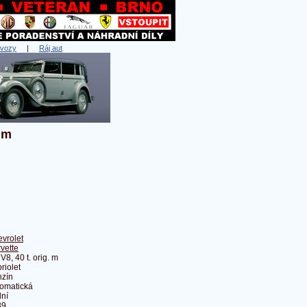
 vozy
|
Ráj aut
 m
vrolet
vette
 V8, 40 t. orig. m
riolet
zín
omatická
ní
89