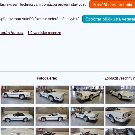
Prověřit stav technik
ši zkušení technici vám pomůžou prověřit stav vozu.
Spočítat půjčku na veterá
připravenou AutoPůjčkou se veterán lépe vybírá.
terán Auto.cz
Uživatelské recenze
Fotogalerie:
(
Zobrazit všechny 