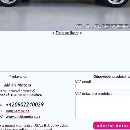
<
Plná velikost
>
Prodávající:
Odpovědět prodejci na 
Váš email:
AMHK Motors
Kraj: Královéhradecký
Váš dotaz pro prodejce:
decká 164, 50303 Smiřice
on:
il:
info@amhk.cz
W:
www.amhkmotors.cz
 a prodej veteránů z USA a EU, velký výběr
kladem, konzultace a poradenství.