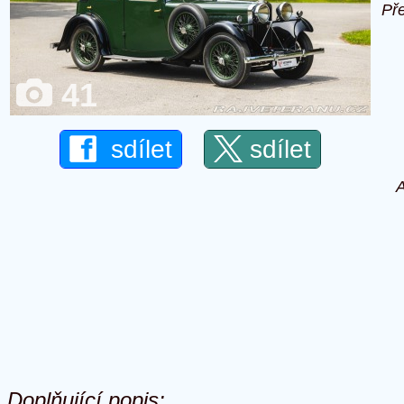
Př
41
sdílet
sdílet
A
Doplňující popis: