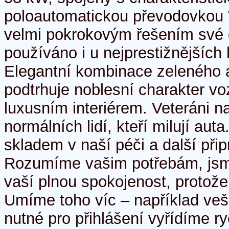
poloautomatickou převodovkou 
velmi pokrokovým řešením své d
používáno i u nejprestižnějších 
Elegantní kombinace zeleného 
podtrhuje noblesní charakter vo
luxusním interiérem. Veteráni na
normálních lidí, kteří milují au
skladem v naší péči a další při
Rozumíme vašim potřebám, jsme
vaší plnou spokojenost, protože
Umíme toho víc – například ve
nutné pro přihlášení vyřídíme ry