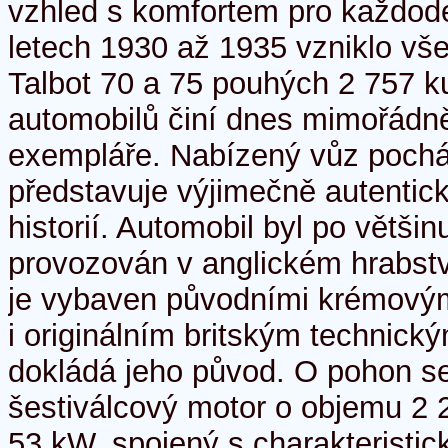
vzhled s komfortem pro každod
letech 1930 až 1935 vzniklo vš
Talbot 70 a 75 pouhých 2 757 k
automobilů činí dnes mimořádn
exempláře. Nabízený vůz pochá
představuje výjimečně autentic
historií. Automobil byl po větši
provozován v anglickém hrabstv
je vybaven původními krémový
i originálním britským technick
dokládá jeho původ. O pohon se
šestiválcový motor o objemu 2
53 kW, spojený s charakteristic