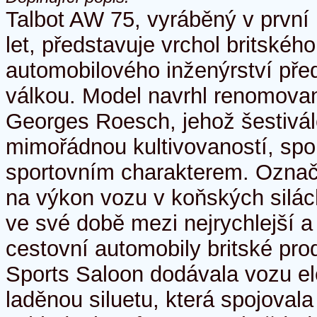
Talbot AW 75, vyráběný v první 
let, představuje vrchol britskéh
automobilového inženýrství pře
válkou. Model navrhl renomovan
Georges Roesch, jehož šestivál
mimořádnou kultivovaností, spol
sportovním charakterem. Označ
na výkon vozu v koňských silách
ve své době mezi nejrychlejší a
cestovní automobily britské pro
Sports Saloon dodávala vozu el
laděnou siluetu, která spojovala