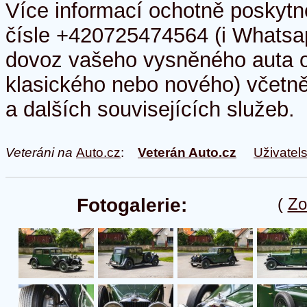
Více informací ochotně poskyt
čísle +420725474564 (i Whatsa
dovoz vašeho vysněného auta o
klasického nebo nového) včetně 
a dalších souvisejících služeb.
Veteráni na
Auto.cz
:
Veterán Auto.cz
Uživatel
Fotogalerie:
(
Zo