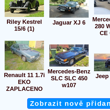
Merce
Riley Kestrel
Jaguar XJ 6
280 
15/6 (1)
CE
Mercedes-Benz
Renault 11 1.7i
Jeep
SLC SLC 450
EKO
w107
ZAPLACENO
Zobrazit nově přida