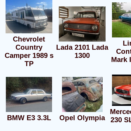
Chevrolet
Li
Country
Lada 2101 Lada
Cont
Camper 1989 s
1300
Mark I
TP
Merce
BMW E3 3.3L
Opel Olympia
230 S