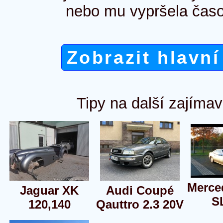
nebo mu vypršela časo
Zobrazit hlavní
Tipy na další zajímav
Merce
Jaguar XK
Audi Coupé
S
120,140
Qauttro 2.3 20V