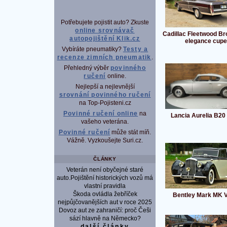
Potřebujete pojistit auto? Zkuste
online srovnávač
Cadillac Fleetwood B
autopojištění Klik.cz
elegance cupe
Vybíráte pneumatiky?
Testy a
recenze zimních pneumatik
.
Přehledný výběr
povinného
ručení
online.
Nejlepší a nejlevnější
srovnání povinného ručení
na Top-Pojisteni.cz
Povinné ručení online
na
Lancia Aurelia B20
vašeho veterána.
Povinné ručení
může stát míň.
Vážně. Vyzkoušejte Suri.cz.
ČLÁNKY
Veterán není obyčejné staré
auto.Pojištění historických vozů má
vlastní pravidla
Škoda ovládla žebříček
Bentley Mark MK VI
nejpůjčovanějších aut v roce 2025
Dovoz aut ze zahraničí: proč Češi
sází hlavně na Německo?
další články