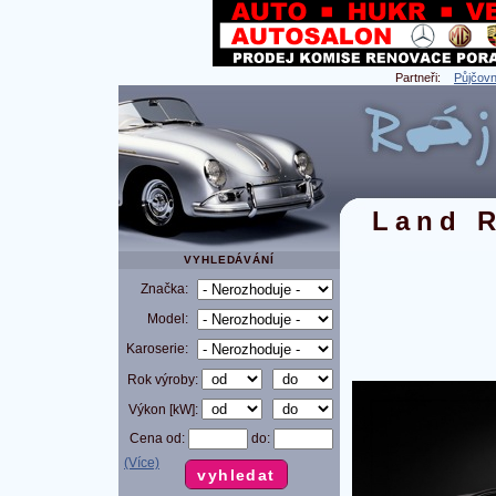
Partneři:
Půjčovn
Land 
VYHLEDÁVÁNÍ
Značka:
Model:
Karoserie:
Rok výroby:
Výkon [kW]:
Cena od:
do:
(Více)