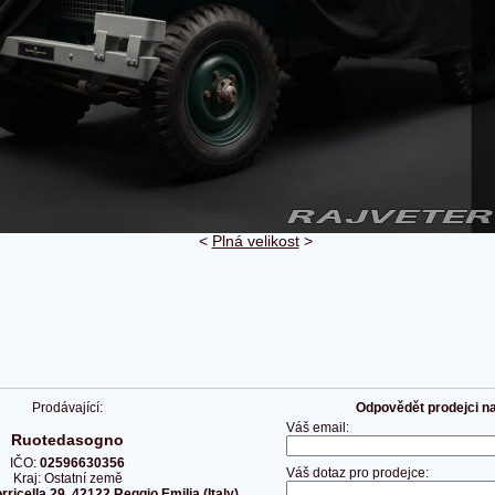
<
Plná velikost
>
Prodávající:
Odpovědět prodejci na 
Váš email:
Ruotedasogno
IČO:
02596630356
Váš dotaz pro prodejce:
Kraj: Ostatní země
rricella 29, 42122 Reggio Emilia (Italy)