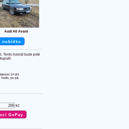
Audi A6 Avant
í nabídku
S. Tento inzerát bude poté
ografií.
atnost 14 dní.
 hodin, po-pá.
Kč