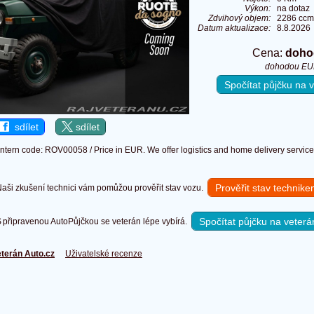
Výkon:
na dotaz
Zdvihový objem:
2286 ccm
Datum aktualizace:
8.8.2026
Cena:
doho
dohodou EU
Spočítat půjčku na
sdílet
sdílet
Intern code: ROV00058 / Price in EUR. We offer logistics and home delivery service
Prověřit stav technik
ši zkušení technici vám pomůžou prověřit stav vozu.
Spočítat půjčku na veterá
připravenou AutoPůjčkou se veterán lépe vybírá.
terán Auto.cz
Uživatelské recenze