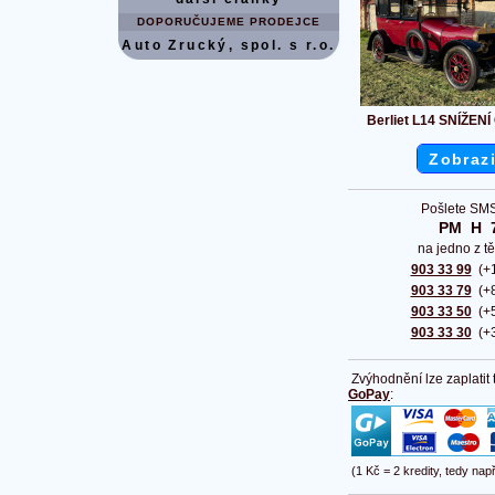
DOPORUČUJEME PRODEJCE
Auto Zrucký, spol. s r.o.
Berliet L14 SNÍŽEN
Zobrazi
Pošlete SMS
PM  H  
na jedno z tě
903 33 99
(+1
903 33 79
(+8
903 33 50
(+5
903 33 30
(+3
Zvýhodnění lze zaplatit
GoPay
:
(1 Kč = 2 kredity, tedy nap