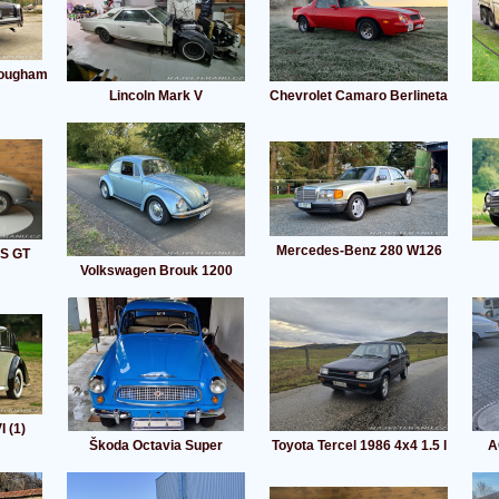
rougham
Lincoln Mark V
Chevrolet Camaro Berlineta
Mercedes-Benz 280 W126
 S GT
Volkswagen Brouk 1200
 (1)
Škoda Octavia Super
Toyota Tercel 1986 4x4 1.5 l
A