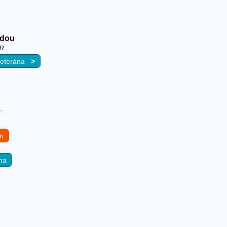
dou
R.
 veterána
>
.
em
na