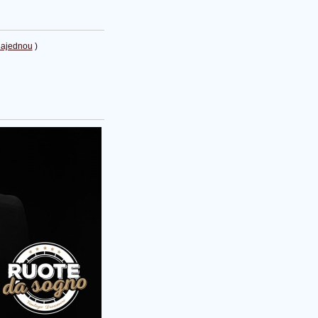
najednou
)