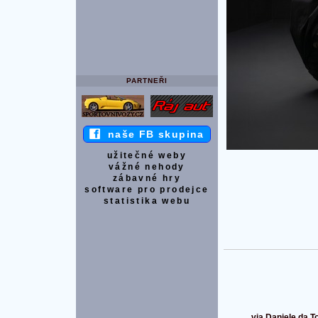
PARTNEŘI
naše FB skupina
užitečné weby
vážné nehody
zábavné hry
software pro prodejce
statistika webu
via Daniele da To