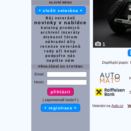
HLAVNÍ MENU
+ vložit veterána +
Ráj veteránů
novinky v nabídce
katalog prodejců
archivní inzeráty
diskusní fórum
náhradní díly
1
recenze veteránů
rady při koupi
podpořte nás
napište nám
Doplňující popis:
PŘIHLÁŠENÍ DO SYSTÉMU
Email:
Na
Heslo:
S 
( zapomenuté heslo? )
Veteráni na
Auto.cz
:
Ve
+ registrace +