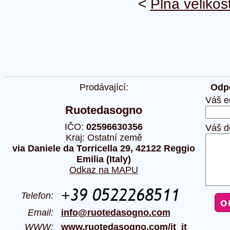
<
Plná velikos
Prodávající:
Odpo
Váš e
Ruotedasogno
IČO:
02596630356
Váš d
Kraj: Ostatní země
via Daniele da Torricella 29, 42122 Reggio
Emilia (Italy)
Odkaz na MAPU
Telefon:
Email:
info@ruotedasogno.com
WWW:
www.ruotedasogno.com/it_it