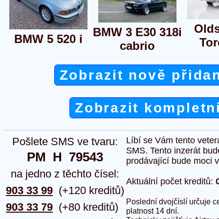
Old
BMW 3 E30 318i
BMW 5 520 i
To
cabrio
Zobrazit nově přida
Zobrazit kompletn
Pošlete SMS ve tvaru:
Líbí se Vám tento veter
SMS. Tento inzerát bud
PM  H  79543
prodávající bude moci vlo
na jedno z těchto čísel:
Aktuální počet kreditů:
903 33 99
(+120 kreditů)
Poslední dvojčíslí určuje
903 33 79
(+80 kreditů)
platnost 14 dní.