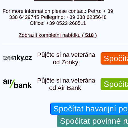
For more information please contact: Petru: + 39
338 6429745 Pellegrino: +39 338 6235648
Office: +39 0522 268511
Zobrazit kompletní nabídku (
518
)
Půjčte si na veterána
Spočít
od Zonky.
Půjčte si na veterána
Spočít
od Air Bank.
Spočítat havarijní po
Spočítat povinné 