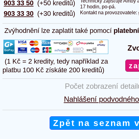
Technicky zajišťuje Airtoy 
903 33 50
(+50 kreditů)
17 hodin, po-pá.
903 33 30
(+30 kreditů)
Kontakt na provozovatele:
Zvýhodnění lze zaplatit také pomocí
platebn
Zvo
(1 Kč = 2 kredity, tedy například za
platbu 100 Kč získáte 200 kreditů)
Počet zobrazení detai
Nahlášení podvodného 
Zpět na seznam 