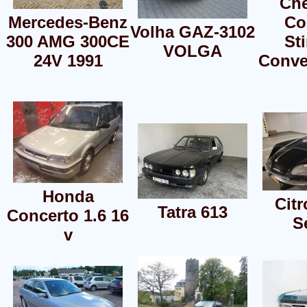
Che
Mercedes-Benz
Co
Volha GAZ-3102
300 AMG 300CE
St
VOLGA
24V 1991
Conver
Honda
Cit
Tatra 613
Concerto 1.6 16
S
v