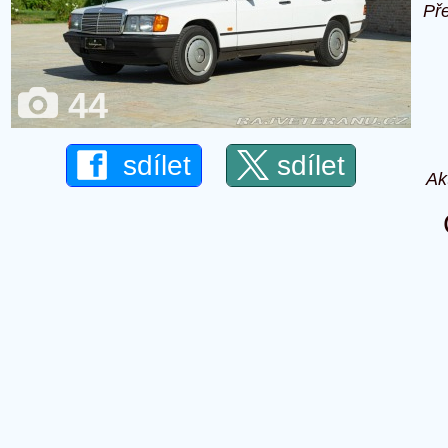
Př
44
sdílet
sdílet
Ak