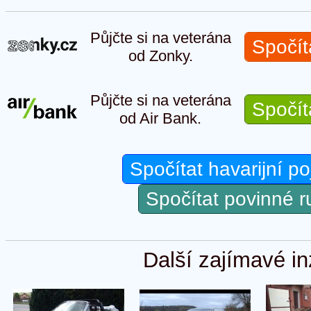
Půjčte si na veterána
Spočít
od Zonky.
Půjčte si na veterána
Spočít
od Air Bank.
Spočítat havarijní po
Spočítat povinné 
Další zajímavé in