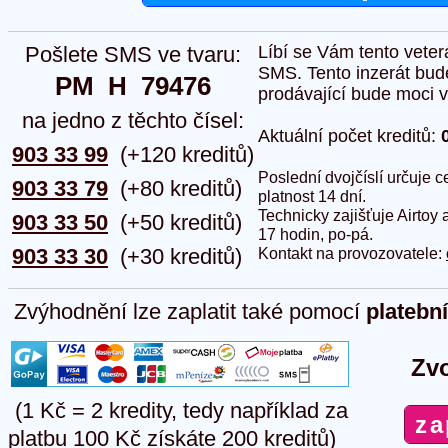
Pošlete SMS ve tvaru:
Líbí se Vám tento veter
SMS. Tento inzerát bud
PM  H  79476
prodávající bude moci vlo
na jedno z těchto čísel:
Aktuální počet kreditů:
903 33 99
(+120 kreditů)
Poslední dvojčíslí určuje
903 33 79
(+80 kreditů)
platnost 14 dní.
Technicky zajišťuje Airtoy 
903 33 50
(+50 kreditů)
17 hodin, po-pá.
903 33 30
(+30 kreditů)
Kontakt na provozovatele:
Zvýhodnění lze zaplatit také pomocí
platebn
Zvo
(1 Kč = 2 kredity, tedy například za
platbu 100 Kč získáte 200 kreditů)