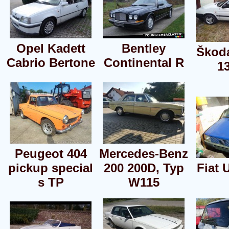
Opel Kadett
Bentley
Škoda
Cabrio Bertone
Continental R
1
Peugeot 404
Mercedes-Benz
pickup special
200 200D, Typ
Fiat 
s TP
W115