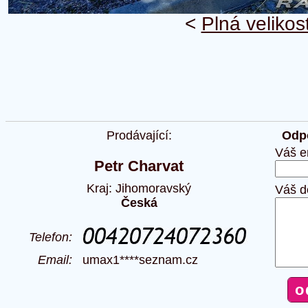
<
Plná velikos
Prodávající:
Odpo
Váš e
Petr Charvat
Kraj: Jihomoravský
Váš d
Česká
Telefon:
Email:
umax1****seznam.cz