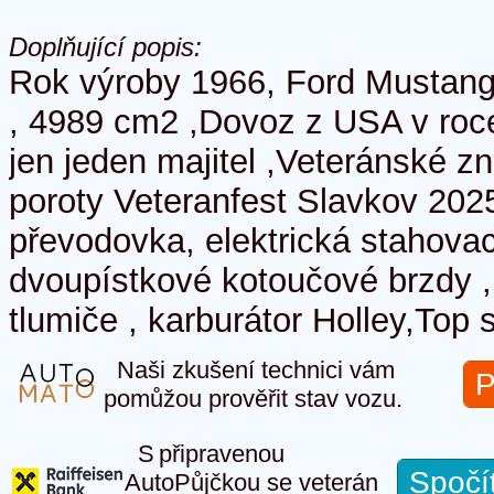
Doplňující popis:
Rok výroby 1966, Ford Mustang 
, 4989 cm2 ,Dovoz z USA v roc
jen jeden majitel ,Veteránské z
poroty Veteranfest Slavkov 20
převodovka, elektrická stahovac
dvoupístkové kotoučové brzdy 
tlumiče , karburátor Holley,Top 
Naši zkušení technici vám
P
pomůžou prověřit stav vozu.
S připravenou
Spočí
AutoPůjčkou se veterán