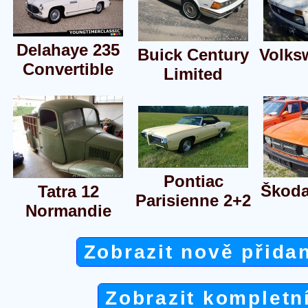
Delahaye 235
Buick Century
Volks
Convertible
Limited
Pontiac
Škoda
Tatra 12
Parisienne 2+2
Normandie
Zobrazit nově přida
Zobrazit kompletn