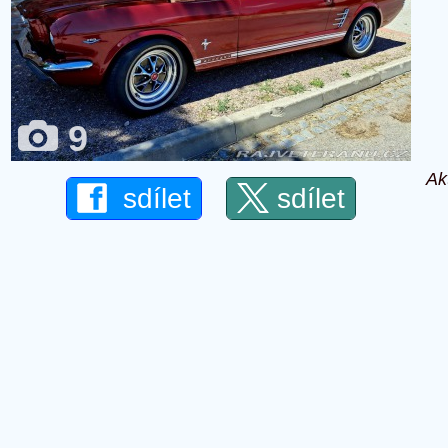
9
Ak
sdílet
sdílet