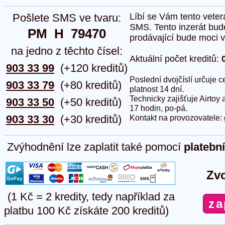
Pošlete SMS ve tvaru:
Líbí se Vám tento veter
SMS. Tento inzerát bud
PM  H  79470
prodávající bude moci vlo
na jedno z těchto čísel:
Aktuální počet kreditů:
903 33 99
(+120 kreditů)
Poslední dvojčíslí určuje
903 33 79
(+80 kreditů)
platnost 14 dní.
Technicky zajišťuje Airtoy 
903 33 50
(+50 kreditů)
17 hodin, po-pá.
903 33 30
(+30 kreditů)
Kontakt na provozovatele:
Zvýhodnění lze zaplatit také pomocí
platebn
Zvo
(1 Kč = 2 kredity, tedy například za
platbu 100 Kč získáte 200 kreditů)