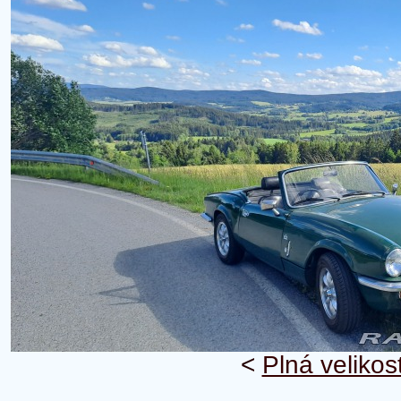
<
Plná velikos