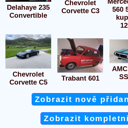
Merce
Chevrolet
Delahaye 235
560 
Corvette C3
Convertible
kup
12
AMC 
Chevrolet
SS
Trabant 601
Corvette C5
Zobrazit nově přida
Zobrazit kompletn