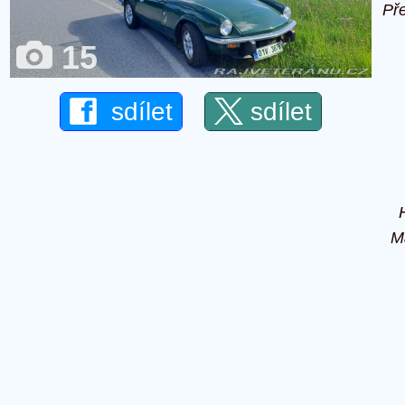
Př
15
sdílet
sdílet
M