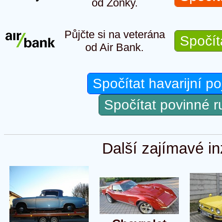
od Zonky.
Půjčte si na veterána
Spočít
od Air Bank.
Spočítat havarijní po
Spočítat povinné 
Další zajímavé in