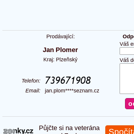
Prodávající:
Odpo
Váš e
Jan Plomer
Kraj: Plzeňský
Váš d
Telefon:
Email:
jan.plom****seznam.cz
Půjčte si na veterána
Spočít